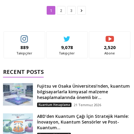
1
2
3
889
9,078
2,520
Takipçiler
Takipçiler
Abone
RECENT POSTS
Fujitsu ve Osaka Üniversitesi’nden, kuantum
bilgisayarlarla kimyasal malzeme
hesaplamalarında önemli bir...
Kuantum Hesaplama
21 Temmuz 2026
ABD’den Kuantum Çağı İçin Stratejik Hamle:
İnovasyon, Kuantum Sensörler ve Post-
Kuantum...