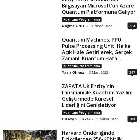
Bilgisayarı Microsoft’un Azure
Quantum Platformuna Geliyor
Kuantum Programlama
Nağme Oruz
-
11 Nisan 2022
364
Quantum Machines, PPU;
Pulse Processing Unit; Halka
Açık Hale Getirilerek, Gerçek
Zamanlı Kuantum Hata...
Kuantum Programlama
Yasir Ölmez
-
3 Mart 2022
347
ZAPATA UK Entity’nin
Lansmanı ile Kuantum Yazılım
Geliştirmede Küresel
Liderliğini Genişletiyor
Kuantum Programlama
Hüseyin Türker
-
25 Şubat 2022
280
Harvard Önderliğinde
Fizikçilerden 256-Kübitlik