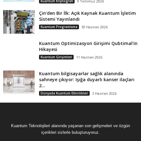
Kuantum Kriptografi
9 Temmuz 2026
Çin’den Bir İlk: Açık Kaynak Kuantum İşletim
Sistemi Yayınlandı
Kuantum Programlama
30 Haziran 2026
Kuantum Optimizasyon Girişimi Qubtimal’in
Hikayesi
Kuantum Girişimleri
11 Haziran 2026
Kuantum bilgisayarlar sağlık alanında
sahneye çıkıyor: Işığa duyarlı kanser ilaçları
2...
Dünyada Kuantum Etkinlikleri
3 Haziran 2026
Kuantum Teknolojileri alanında yaşanan son gelişmeleri ve özgün
içerikleri sizlerle buluşturuyoruz.