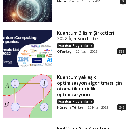
Murat Kurt
-
11 Kasım 2023
0
Kuantum Bilişim Şirketleri:
2022 İçin Son Liste
Kuantum Programlama
QTurkey
-
27 Kasım 2022
338
Kuantum yaklaşık
optimizasyon algoritması için
otomatik derinlik
optimizasyonu
Kuantum Programlama
Hüseyin Türker
-
20 Nisan 2022
548
IonQ’nun Aria Kuantum