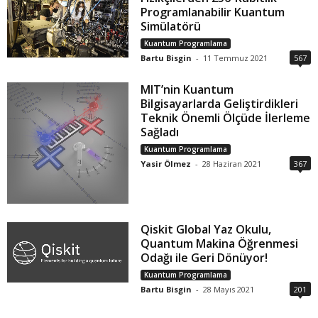
Programlanabilir Kuantum
Simülatörü
Kuantum Programlama
Bartu Bisgin
-
11 Temmuz 2021
567
MIT’nin Kuantum
Bilgisayarlarda Geliştirdikleri
Teknik Önemli Ölçüde İlerleme
Sağladı
Kuantum Programlama
Yasir Ölmez
-
28 Haziran 2021
367
Qiskit Global Yaz Okulu,
Quantum Makina Öğrenmesi
Odağı ile Geri Dönüyor!
Kuantum Programlama
Bartu Bisgin
-
28 Mayıs 2021
201