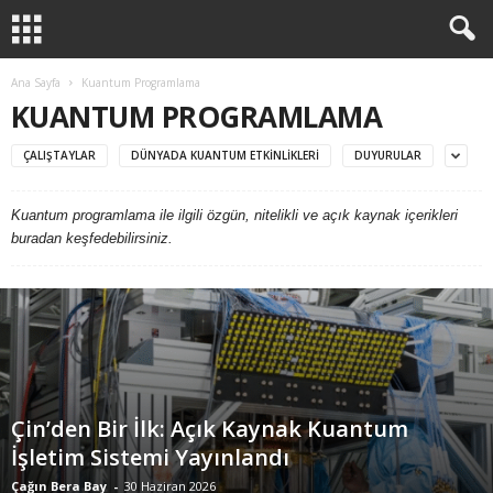
Ana Sayfa
Kuantum Programlama
KUANTUM PROGRAMLAMA
ÇALIŞTAYLAR
DÜNYADA KUANTUM ETKINLIKLERI
DUYURULAR
Kuantum programlama ile ilgili özgün, nitelikli ve açık kaynak içerikleri
buradan keşfedebilirsiniz.
Çin’den Bir İlk: Açık Kaynak Kuantum
İşletim Sistemi Yayınlandı
Çağın Bera Bay
-
30 Haziran 2026