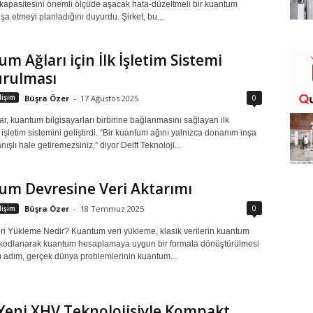
apasitesini önemli ölçüde aşacak hata-düzeltmeli bir kuantum
nşa etmeyi planladığını duyurdu. Şirket, bu...
m Ağları için İlk İşletim Sistemi
urulması
0
işim
Büşra Özer
-
17 Ağustos 2025
ar, kuantum bilgisayarları birbirine bağlanmasını sağlayan ilk
şletim sistemini geliştirdi. “Bir kuantum ağını yalnızca donanım inşa
nışlı hale getiremezsiniz,” diyor Delft Teknoloji...
um Devresine Veri Aktarımı
0
işim
Büşra Özer
-
18 Temmuz 2025
i Yükleme Nedir? Kuantum veri yükleme, klasik verilerin kuantum
 kodlanarak kuantum hesaplamaya uygun bir formata dönüştürülmesi
Bu adım, gerçek dünya problemlerinin kuantum...
Yeni XHV Teknolojisiyle Kompakt,