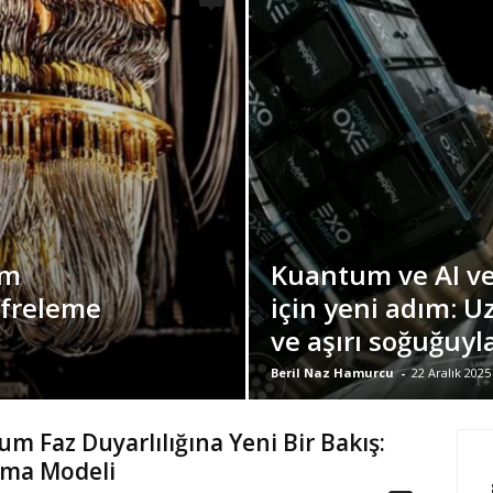
um
Kuantum ve AI ve
ifreleme
için yeni adım: 
ve aşırı soğuğuyl
Beril Naz Hamurcu
-
22 Aralık 2025
m Faz Duyarlılığına Yeni Bir Bakış:
şma Modeli