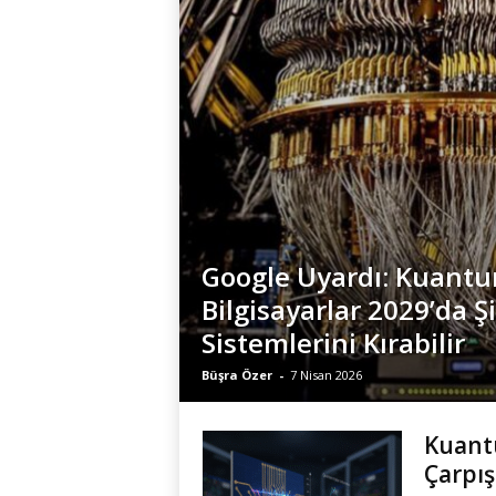
Google Uyardı: Kuant
Bilgisayarlar 2029’da Ş
Sistemlerini Kırabilir
Büşra Özer
-
7 Nisan 2026
Kuantu
Çarpı