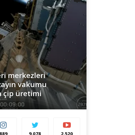
ri merkezleri
Uzayın vakumu
a çip üretimi
889
9,078
2,520