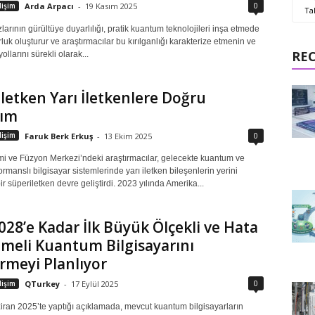
0
işim
Arda Arpacı
-
19 Kasım 2025
Ta
arının gürültüye duyarlılığı, pratik kuantum teknolojileri inşa etmede
rluk oluşturur ve araştırmacılar bu kırılganlığı karakterize etmenin ve
RE
llarını sürekli olarak...
letken Yarı İletkenlere Doğru
şım
0
işim
Faruk Berk Erkuş
-
13 Ekim 2025
mi ve Füzyon Merkezi’ndeki araştırmacılar, gelecekte kuantum ve
rmanslı bilgisayar sistemlerinde yarı iletken bileşenlerin yerini
ir süperiletken devre geliştirdi. 2023 yılında Amerika...
028’e Kadar İlk Büyük Ölçekli ve Hata
meli Kuantum Bilgisayarını
irmeyi Planlıyor
0
işim
QTurkey
-
17 Eylül 2025
iran 2025’te yaptığı açıklamada, mevcut kuantum bilgisayarların