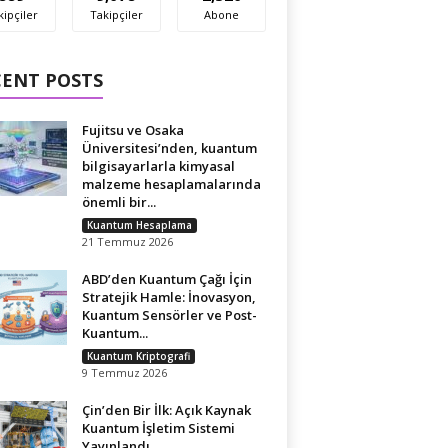
kipçiler
Takipçiler
Abone
CENT POSTS
Fujitsu ve Osaka
Üniversitesi’nden, kuantum
bilgisayarlarla kimyasal
malzeme hesaplamalarında
önemli bir...
Kuantum Hesaplama
21 Temmuz 2026
ABD’den Kuantum Çağı İçin
Stratejik Hamle: İnovasyon,
Kuantum Sensörler ve Post-
Kuantum...
Kuantum Kriptografi
9 Temmuz 2026
Çin’den Bir İlk: Açık Kaynak
Kuantum İşletim Sistemi
Yayınlandı