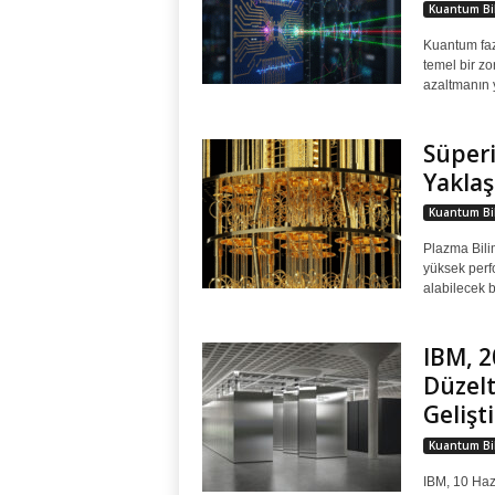
Kuantum Bil
Kuantum fazl
temel bir zo
azaltmanın yo
Süperi
Yakla
Kuantum Bil
Plazma Bili
yüksek perfo
alabilecek b
IBM, 2
Düzelt
Gelişt
Kuantum Bil
IBM, 10 Haz