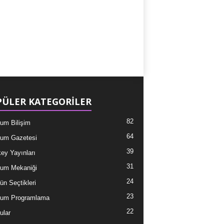
ÜLER KATEGORİLER
82
um Bilişim
64
um Gazetesi
39
ey Yayınları
31
um Mekaniği
24
ün Seçtikleri
23
tum Programlama
22
ular