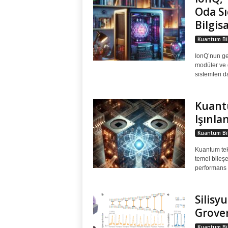
Oda Sı
Bilgis
Kuantum Bil
IonQ’nun gel
modüler ve d
sistemleri d
Kuantu
Işınla
Kuantum Bil
Kuantum tekn
temel bileşe
performans k
Silisy
Grover
Kuantum Bil