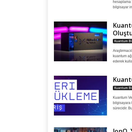
hesaplama k
bilgisayar i
Kuantu
Oluşt
Kuantum Bil
Araştırmacıl
kuantum ağ i
ederek kulla
Kuant
Kuantum Bil
Kuantum Ver
bilgisayara
sürecidir. 
IonQ, 