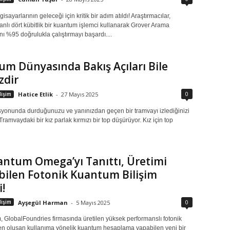
sayarlarının geleceği için kritik bir adım atıldı! Araştırmacılar,
anlı dört kübitlik bir kuantum işlemci kullanarak Grover Arama
nı %95 doğrulukla çalıştırmayı başardı....
m Dünyasında Bakış Açıları Bile
zdir
0
işim
Hatice Etlik
-
27 Mayıs 2025
tasyonunda durduğunuzu ve yanınızdan geçen bir tramvayı izlediğinizi
Tramvaydaki bir kız parlak kırmızı bir top düşürüyor. Kız için top
ntum Omega’yı Tanıttı, Üretimi
bilen Fotonik Kuantum Bilişim
i!
0
işim
Ayşegül Harman
-
5 Mayıs 2025
 GlobalFoundries firmasında üretilen yüksek performanslı fotonik
en oluşan kullanıma yönelik kuantum hesaplama yapabilen yeni bir