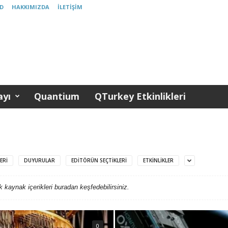
D
HAKKIMIZDA
İLETIŞIM
yı
Quantium
QTurkey Etkinlikleri
ERI
DUYURULAR
EDITÖRÜN SEÇTIKLERI
ETKINLIKLER
ık kaynak içerikleri buradan keşfedebilirsiniz.
0