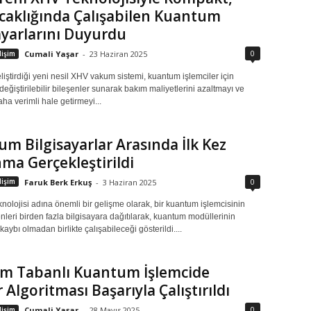
caklığında Çalışabilen Kuantum
ayarlarını Duyurdu
0
işim
Cumali Yaşar
-
23 Haziran 2025
iştirdiği yeni nesil XHV vakum sistemi, kuantum işlemciler için
eğiştirilebilir bileşenler sunarak bakım maliyetlerini azaltmayı ve
aha verimli hale getirmeyi...
m Bilgisayarlar Arasında İlk Kez
nma Gerçekleştirildi
0
işim
Faruk Berk Erkuş
-
3 Haziran 2025
olojisi adına önemli bir gelişme olarak, bir kuantum işlemcisinin
nleri birden fazla bilgisayara dağıtılarak, kuantum modüllerinin
aybı olmadan birlikte çalışabileceği gösterildi....
um Tabanlı Kuantum İşlemcide
 Algoritması Başarıyla Çalıştırıldı
0
işim
Cumali Yaşar
-
28 Mayıs 2025