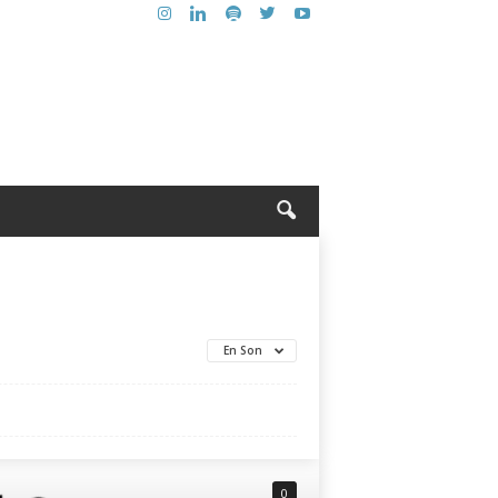
En Son
0