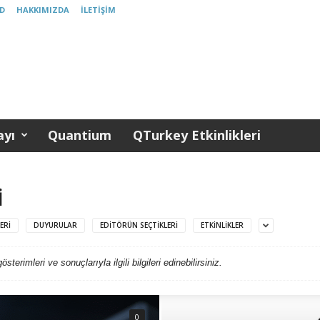
D
HAKKIMIZDA
İLETIŞIM
yı
Quantium
QTurkey Etkinlikleri
I
ERI
DUYURULAR
EDITÖRÜN SEÇTIKLERI
ETKINLIKLER
rimleri ve sonuçlarıyla ilgili bilgileri edinebilirsiniz.
0