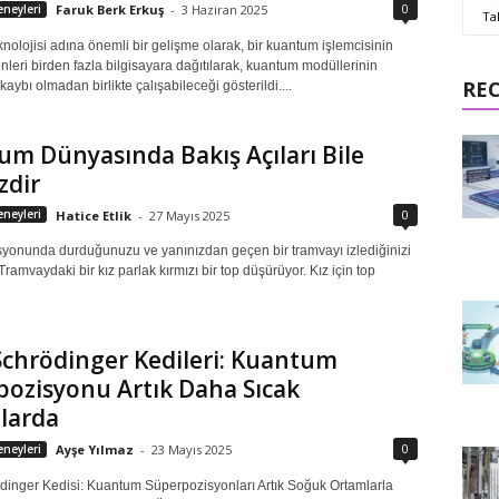
0
neyleri
Faruk Berk Erkuş
-
3 Haziran 2025
Ta
olojisi adına önemli bir gelişme olarak, bir kuantum işlemcisinin
nleri birden fazla bilgisayara dağıtılarak, kuantum modüllerinin
RE
aybı olmadan birlikte çalışabileceği gösterildi....
m Dünyasında Bakış Açıları Bile
zdir
0
neyleri
Hatice Etlik
-
27 Mayıs 2025
tasyonunda durduğunuzu ve yanınızdan geçen bir tramvayı izlediğinizi
Tramvaydaki bir kız parlak kırmızı bir top düşürüyor. Kız için top
Schrödinger Kedileri: Kuantum
ozisyonu Artık Daha Sıcak
larda
0
neyleri
Ayşe Yılmaz
-
23 Mayıs 2025
dinger Kedisi: Kuantum Süperpozisyonları Artık Soğuk Ortamlarla