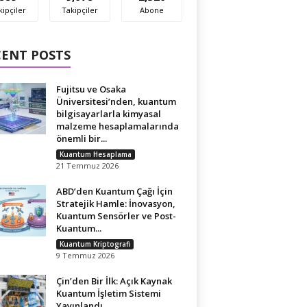
kipçiler
Takipçiler
Abone
CENT POSTS
Fujitsu ve Osaka
Üniversitesi’nden, kuantum
bilgisayarlarla kimyasal
malzeme hesaplamalarında
önemli bir...
Kuantum Hesaplama
21 Temmuz 2026
ABD’den Kuantum Çağı İçin
Stratejik Hamle: İnovasyon,
Kuantum Sensörler ve Post-
Kuantum...
Kuantum Kriptografi
9 Temmuz 2026
Çin’den Bir İlk: Açık Kaynak
Kuantum İşletim Sistemi
Yayınlandı