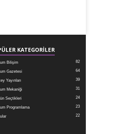
ÜLER KATEGORİLER
82
um Bilişim
64
um Gazetesi
39
ey Yayınları
31
um Mekaniği
24
ün Seçtikleri
23
tum Programlama
22
ular