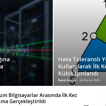
ğına
Hata Toleranslı 
ma
Kullanılarak İlk 
Kübit Işınlandı
Buket Atalay
-
20 Haziran 2025
m Bilgisayarlar Arasında İlk Kez
nma Gerçekleştirildi