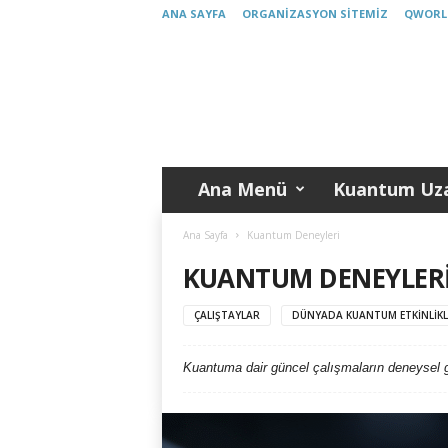
ANA SAYFA
ORGANIZASYON SITEMIZ
QWORL
K
u
a
n
t
u
m
Ana Menü
Kuantum Uza
T
ü
r
Ana Sayfa
Kuantum Deneyleri
k
KUANTUM DENEYLER
i
y
ÇALIŞTAYLAR
DÜNYADA KUANTUM ETKINLIKL
e
Kuantuma dair güncel çalışmaların deneysel göste