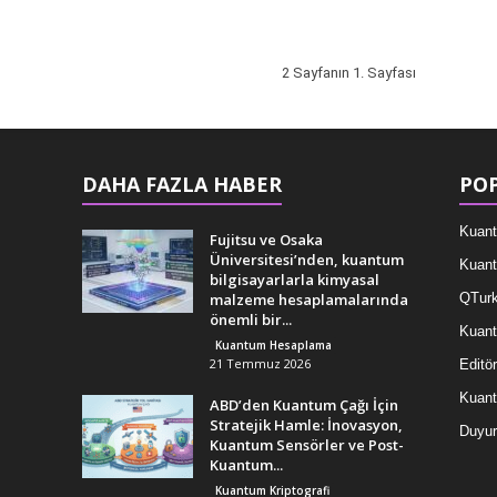
2 Sayfanın 1. Sayfası
DAHA FAZLA HABER
POP
Kuant
Fujitsu ve Osaka
Üniversitesi’nden, kuantum
Kuant
bilgisayarlarla kimyasal
malzeme hesaplamalarında
QTurk
önemli bir...
Kuant
Kuantum Hesaplama
21 Temmuz 2026
Editör
Kuan
ABD’den Kuantum Çağı İçin
Stratejik Hamle: İnovasyon,
Duyur
Kuantum Sensörler ve Post-
Kuantum...
Kuantum Kriptografi