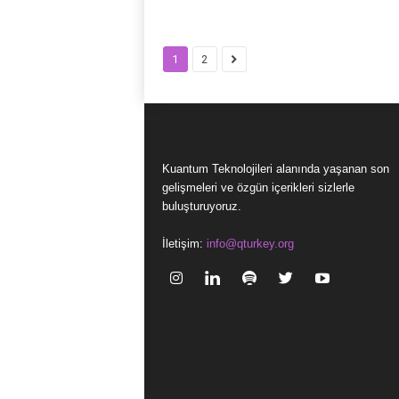
1
2
Kuantum Teknolojileri alanında yaşanan son
gelişmeleri ve özgün içerikleri sizlerle
buluşturuyoruz.
İletişim:
info@qturkey.org