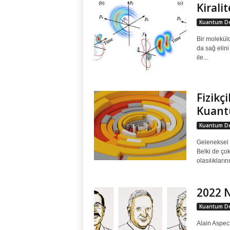
Kirali
Kuantum De
Bir molekül
da sağ elini
ile...
Fizikç
Kuantu
Kuantum De
Geleneksel 
Belki de çok
olasılıkların
2022 N
Kuantum De
Alain Aspec