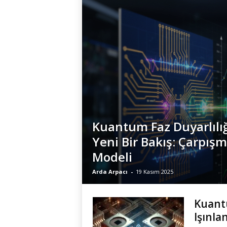
Kuantum Faz Duyarlılı
Yeni Bir Bakış: Çarpış
Modeli
Arda Arpacı
-
19 Kasım 2025
Kuantu
Işınla