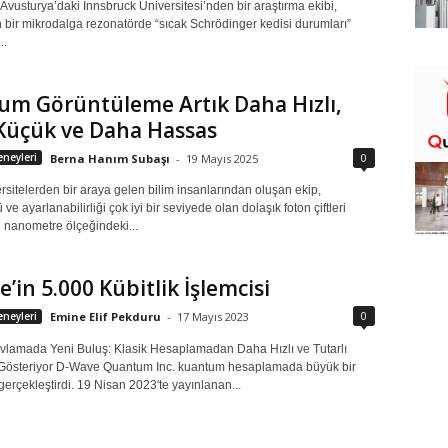
l Avusturya’daki Innsbruck Üniversitesi’nden bir araştırma ekibi,
n bir mikrodalga rezonatörde “sıcak Schrödinger kedisi durumları”
..
um Görüntüleme Artık Daha Hızlı,
Küçük ve Daha Hassas
0
neyleri
Berna Hanım Subaşı
-
19 Mayıs 2025
ersitelerden bir araya gelen bilim insanlarından oluşan ekip,
ve ayarlanabilirliği çok iyi bir seviyede olan dolaşık foton çiftleri
n nanometre ölçeğindeki...
’in 5.000 Kübitlik İşlemcisi
0
neyleri
Emine Elif Pekduru
-
17 Mayıs 2023
lamada Yeni Buluş: Klasik Hesaplamadan Daha Hızlı ve Tutarlı
Gösteriyor D-Wave Quantum Inc. kuantum hesaplamada büyük bir
gerçekleştirdi. 19 Nisan 2023'te yayınlanan...