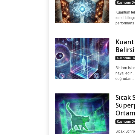
Kuantum De
Kuantum tekn
temel bileşe
performans k
Kuantu
Belirsi
Kuantum De
Bir tren is
hayal edin. 
doğrudan...
Sıcak 
Süperp
Ortam
Kuantum De
Sıcak Schrö