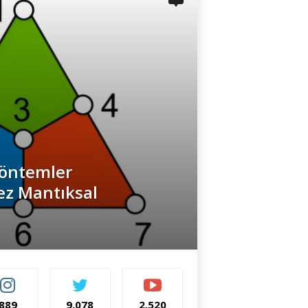
Yöntemler
Kez Mantıksal
889
9,078
2,520