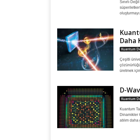
Sınırlı Deği
süperiletke
oluşturmayı.
Kuant
Daha 
Kuantum De
Çeşitli üniv
çözünürlüğü 
üretmek içi
D-Wave
Kuantum De
Kuantum Tav
Dinamikler 
atılım daha 