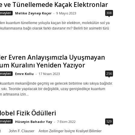
te ve Tünellemede Kaçak Elektronlar
308
neyleri
Melike Zeynep Koçer
-
9 Mayıs 2023
den kuantum tünelleme yoluyla kaçan bir elektron, molekülün sol ya
 kullanmasına bağlı olarak farklı davranır mı? Belirli bir asimetri türü
iler Evren Anlayışımızla Uyuşmayan
m Kuralını Yeniden Yazıyor
256
neyleri
Emre Kollu
-
17 Nisan 2023
kuantum mekaniğinde geçmiş ve gelecek birbirine sıkı sıkıya bağlıdır.
 sıkı. Teoride yapılacak bir değişiklik, uzay genişledikçe kuantum
ın artmasına izin...
obel Fizik Ödülleri
529
neyleri
Hüseyin Bahadır Yay
-
7 Ekim 2022
t John F. Clauser Anton Zeilinger İsviçre Kraliyet Bilimler