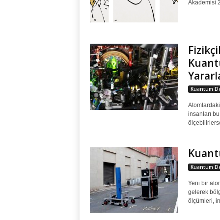
Akademisi 2
Fizikç
Kuant
Yararl
Kuantum De
Atomlardaki 
insanları bu
ölçebilirlers
Kuantu
Kuantum De
Yeni bir at
gelerek bölg
ölçümleri, i