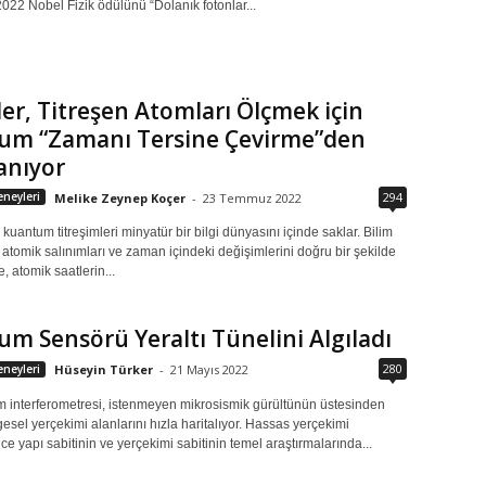
022 Nobel Fizik ödülünü “Dolanık fotonlar...
iler, Titreşen Atomları Ölçmek için
um “Zamanı Tersine Çevirme”den
anıyor
294
neyleri
Melike Zeynep Koçer
-
23 Temmuz 2022
kuantum titreşimleri minyatür bir bilgi dünyasını içinde saklar. Bilim
 atomik salınımları ve zaman içindeki değişimlerini doğru bir şekilde
e, atomik saatlerin...
m Sensörü Yeraltı Tünelini Algıladı
280
neyleri
Hüseyin Türker
-
21 Mayıs 2022
om interferometresi, istenmeyen mikrosismik gürültünün üstesinden
esel yerçekimi alanlarını hızla haritalıyor. Hassas yerçekimi
nce yapı sabitinin ve yerçekimi sabitinin temel araştırmalarında...