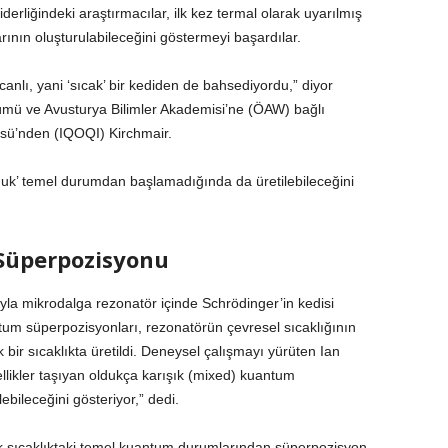
erliğindeki araştırmacılar, ilk kez termal olarak uyarılmış
nın oluşturulabileceğini göstermeyi başardılar.
nlı, yani ‘sıcak’ bir kediden de bahsediyordu,” diyor
lümü ve Avusturya Bilimler Akademisi’ne (ÖAW) bağlı
üsü’nden (IQOQI) Kirchmair.
oğuk’ temel durumdan başlamadığında da üretilebileceğini
Süperpozisyonu
ğıyla mikrodalga rezonatör içinde Schrödinger’in kedisi
um süperpozisyonları, rezonatörün çevresel sıcaklığının
 bir sıcaklıkta üretildi. Deneysel çalışmayı yürüten Ian
llikler taşıyan oldukça karışık (mixed) kuantum
ebileceğini gösteriyor,” dedi.
k sıcaklıktaki temel kuantum durumlarından süperpozisyon