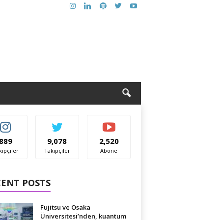
889
9,078
2,520
kipçiler
Takipçiler
Abone
CENT POSTS
Fujitsu ve Osaka
Üniversitesi’nden, kuantum