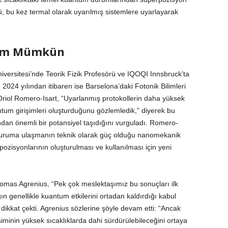
lü, bu kez termal olarak uyarılmış sistemlere uyarlayarak
işim Mümkün
iversitesi’nde Teorik Fizik Profesörü ve IQOQI Innsbruck’ta
 2024 yılından itibaren ise Barselona’daki Fotonik Bilimleri
riol Romero-Isart, “Uyarlanmış protokollerin daha yüksek
antum girişimleri oluşturduğunu gözlemledik,” diyerek bu
dan önemli bir potansiyel taşıdığını vurguladı. Romero-
l duruma ulaşmanın teknik olarak güç olduğu nanomekanik
pozisyonlarının oluşturulması ve kullanılması için yeni
homas Agrenius, “Pek çok meslektaşımız bu sonuçları ilk
n genellikle kuantum etkilerini ortadan kaldırdığı kabul
 dikkat çekti. Agrenius sözlerine şöyle devam etti: “Ancak
şiminin yüksek sıcaklıklarda dahi sürdürülebileceğini ortaya