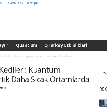
D
HAKKIMIZDA
İLETIŞIM
yı
Quantium
QTurkey Etkinlikleri
 Kedileri: Kuantum Süperpozisyonu Artık Daha Sıcak Ortamlarda
 Kedileri: Kuantum
Ta
tık Daha Sıcak Ortamlarda
0
RE