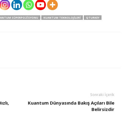
ANTUM SÜPERPOZISYONU
KUANTUM TEKNOLOJILERI
QTURKEY
Sonraki İçerik
zlı,
Kuantum Dünyasında Bakış Açıları Bile
Belirsizdir