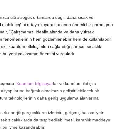
nızca ultra-soğuk ortamlarda değil, daha sıcak ve
 olabileceğini ortaya koyarak, alanda önemli bir paradigma
hmair, “Çalışmamız, idealin altında ve daha yüksek
m fenomenlerinin hem gözlemlenebilir hem de kullanılabilir
kli kuantum etkileşimleri sağlandığı sürece, sıcaklık
iyle bu yeni yaklaşımın önemini vurguladı.
laşması
:
Kuantum bilgisayar
lar ve kuantum iletişim
altyapılarına bağımlı olmaksızın geliştirilebilecek bir
um teknolojilerinin daha geniş uygulama alanlarına
sek enerjili parçacıkların izlerinin, gelişmiş hassasiyete
sek sıcaklıklarda da tespit edilebilmesi, karanlık maddeye
bir ivme kazandırabilir.