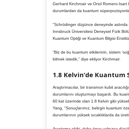
Gerhard Kirchmair ve Oriol Romero-Isart lid
durumlardan da kuantum süperpozisyonları
“Schrödinger düşünce deneyinde aslında ca
Innsbruck Üniversitesi Deneysel Fizik Bö
Kuantum Optiği ve Kuantum Bilgisi Enstit
“Biz de bu kuantum etkilerinin, sistem ‘s
bilmek istedik,” diye ekliyor Kirchmair.
1.8 Kelvin’de Kuantum 
Araştırmacılar, bir transmon kubit aracılı
durumlarını oluşturmayı başardı. Bu kuant
60 kat üzerinde olan 1.8 Kelvin gibi yüksek
Yang, “Sonuçlarımız, belirgin kuantum öze
durumlarının yüksek sıcaklıklarda da üretil
Araştırma ekibi, daha önce yalnızca düşü