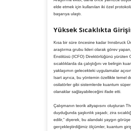
elde etmek için kullanılan iki özel protoko
başarıya ulaştı.
Yüksek Sıcaklıkta Gir
Kısa bir süre öncesine kadar Innsbruck Ün
araştırma grubu lideri olarak görev yapan,
Enstitüsü (ICFO) Direktörlüğünü yürüten O
sıcaklıklarda da çalıştığını ve belirgin ku
yaklaşımın gelecekteki uygulamalar açısın
Isart ayrıca, bu yöntemin özellikle teme
osilatörler gibi sistemlerde kuantum süper
olanaklar sağlayabileceğini ifade etti.
Çalışmanın teorik altyapısını oluşturan T
duyduğunda şaşkınlık yaşadı; zira sıcaklığı
edilir,” diyerek, bu alandaki yaygın görüşe
gerçekleştirdiğimiz ölçümler, kuantum giri