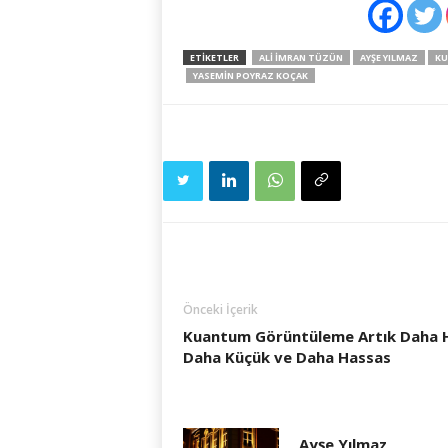
ETIKETLER
ALI IMRAN TÜZÜN
AYŞE YILMAZ
KU
YASEMIN POYRAZ KOÇAK
Önceki İçerik
Kuantum Görüntüleme Artık Daha Hı
Daha Küçük ve Daha Hassas
Ayşe Yılmaz