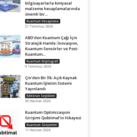
bilgisayarlarla kimyasal
malzeme hesaplamalarında
önemli bir...
Kuantum Hesaplama
21 Temmuz 2026
ABD’den Kuantum Çağı İçin
Stratejik Hamle: İnovasyon,
Kuantum Sensörler ve Post-
Kuantum...
Kuantum Kriptografi
9 Temmuz 2026
Çin’den Bir İlk: Açık Kaynak
Kuantum İşletim Sistemi
Yayınlandı
Editörün Seçtikleri
30 Haziran 2026
Kuantum Optimizasyon
Girişimi Qubtimal’in Hikayesi
Kuantum Girişimleri
11 Haziran 2026