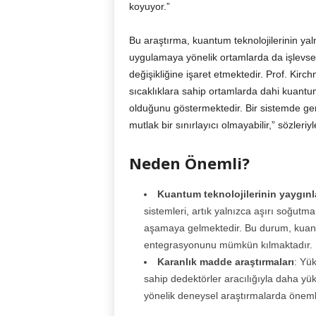
koyuyor.”
Bu araştırma, kuantum teknolojilerinin yal
uygulamaya yönelik ortamlarda da işlevsel
değişikliğine işaret etmektedir. Prof. Kirc
sıcaklıklara sahip ortamlarda dahi kuantu
olduğunu göstermektedir. Bir sistemde gere
mutlak bir sınırlayıcı olmayabilir,” sözler
Neden Önemli?
Kuantum teknolojilerinin yaygın
sistemleri, artık yalnızca aşırı soğutma 
aşamaya gelmektedir. Bu durum, kuant
entegrasyonunu mümkün kılmaktadır.
Karanlık madde araştırmaları
: Yük
sahip dedektörler aracılığıyla daha yük
yönelik deneysel araştırmalarda önemli 