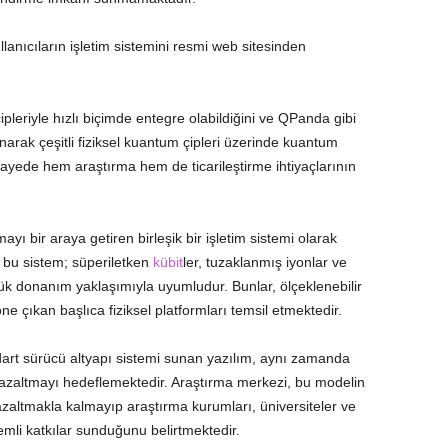
anıcıların işletim sistemini resmi web sitesinden
ipleriyle hızlı biçimde entegre olabildiğini ve QPanda gibi
arak çeşitli fiziksel kuantum çipleri üzerinde kuantum
 sayede hem araştırma hem de ticarileştirme ihtiyaçlarının
ayı bir araya getiren birleşik bir işletim sistemi olarak
 bu sistem; süperiletken
kübit
ler, tuzaklanmış iyonlar ve
ük donanım yaklaşımıyla uyumludur. Bunlar, ölçeklenebilir
e çıkan başlıca fiziksel platformları temsil etmektedir.
art sürücü altyapı sistemi sunan yazılım, aynı zamanda
 azaltmayı hedeflemektedir. Araştırma merkezi, bu modelin
azaltmakla kalmayıp araştırma kurumları, üniversiteler ve
emli katkılar sunduğunu belirtmektedir.