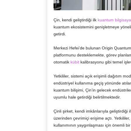
Çin, kendi geliştirdiği ilk
kuantum bilgisaya
kuantum ekosistemini genişletmeye yönelik
getirdi.
Merkezi Hefei’de bulunan Origin Quantum ta
platformunu desteklemekte, görev planla
otomatik
kübit
kalibrasyonu gibi temel işlev
Yetkililer, sistemi açık erişimli dağıtım 
endüstriyel kullanıma geçiş yönünde atıla
kuantum bilişimi, Çin’in gelecek endüstrile
uyumlu hale getirdiği belirtilmektedir.
Çinli şirket, kendi imkânlarıyla geliştirdiği i
üzerinden çevrimiçi erişime açtı. Yetkilile
kullanımının yaygınlaşması için önemli bi