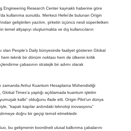
g Engineering Research Center kaynaklı haberine göre
26’da kullanıma sunuldu. Merkezi Hefei’de bulunan Origin
an geliştirilen yazılım, şirketin üçüncü nesil süperiletken
in temel altyapıyı oluşturmakta ve dış kullanıcıların
nı olan People’s Daily bünyesinde faaliyet gösteren Global
ı hem teknik bir dönüm noktası hem de ülkenin kritik
güçlendirme çabasının stratejik bir adımı olarak
ynı zamanda Anhui Kuantum Hesaplama Mühendisliği
 Global Times’a yaptığı açıklamada kuantum işletim
yumuşak kalbi” olduğunu ifade etti. Origin Pilot’un dünya
yle, “kapalı kapılar ardındaki teknoloji inovasyonu”
tirmeye doğru bir geçişi temsil etmektedir.
uo, bu gelişmenin koordineli ulusal kalkınma çabalarını