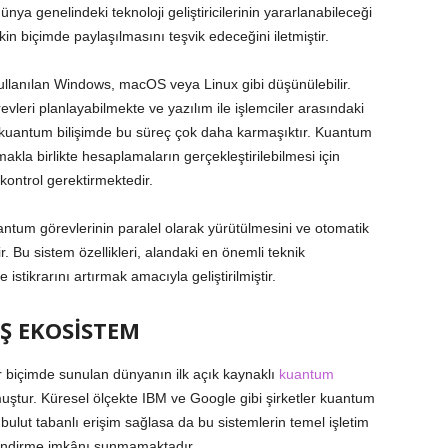
ya genelindeki teknoloji geliştiricilerinin yararlanabileceği
 biçimde paylaşılmasını teşvik edeceğini iletmiştir.
kullanılan Windows, macOS veya Linux gibi düşünülebilir.
vleri planlayabilmekte ve yazılım ile işlemciler arasındaki
k kuantum bilişimde bu süreç çok daha karmaşıktır. Kuantum
akla birlikte hesaplamaların gerçekleştirilebilmesi için
kontrol gerektirmektedir.
antum görevlerinin paralel olarak yürütülmesini ve otomatik
 Bu sistem özellikleri, alandaki en önemli teknik
e istikrarını artırmak amacıyla geliştirilmiştir.
İŞ EKOSİSTEM
ir biçimde sunulan dünyanın ilk açık kaynaklı
kuantum
uştur. Küresel ölçekte IBM ve Google gibi şirketler kuantum
ulut tabanlı erişim sağlasa da bu sistemlerin temel işletim
e indirme imkânı sunmamaktadır.