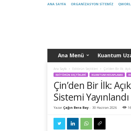
ANA SAYFA
ORGANIZASYON SITEMIZ
QWORL
K
u
a
n
t
u
m
Ana Menü
Kuantum Uza
T
ü
r
Ana Sayfa
Editörün Seçtikleri
Çin’den Bir İlk: Aç
k
EDITÖRÜN SEÇTIKLERI
KUANTUM HESAPLAMA
K
i
Çin’den Bir İlk: A
y
e
Sistemi Yayınlandı
Yazar
Çağın Bera Bay
-
30 Haziran 2026
1