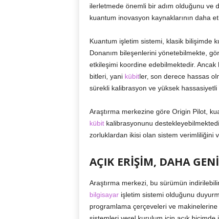
ilerletmede önemli bir adım olduğunu ve dün
kuantum inovasyon kaynaklarının daha etkin
Kuantum işletim sistemi, klasik bilişimde 
Donanım bileşenlerini yönetebilmekte, göre
etkileşimi koordine edebilmektedir. Anca
bitleri, yani
kübit
ler, son derece hassas olm
sürekli kalibrasyon ve yüksek hassasiyetli 
Araştırma merkezine göre Origin Pilot, ku
kübit
kalibrasyonunu destekleyebilmektedir.
zorluklardan ikisi olan sistem verimliliğini v
AÇIK ERİŞİM, DAHA GEN
Araştırma merkezi, bu sürümün indirilebil
bilgisayar
işletim sistemi olduğunu duyurm
programlama çerçeveleri ve makinelerine b
sistemleri yerel kurulum için açık biçimd