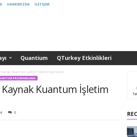
D
HAKKIMIZDA
İLETIŞIM
yı
Quantium
QTurkey Etkinlikleri
ık Kaynak Kuantum İşletim Sistemi Yayınlandı
UANTUM PROGRAMLAMA
çık Kaynak Kuantum İşletim
Ta
64
0
RE