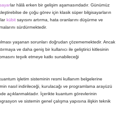
sayar
lar hâlâ erken bir gelişim aşamasındadır. Günümüz
leştirebilse de çoğu görev için klasik süper bilgisayarların
ılar
kübit
sayısını artırma, hata oranlarını düşürme ve
şmalarını sürdürmektedir.
me açılması yaşanan sorunları doğrudan çözememektedir. Ancak
rmaya ve daha geniş bir kullanıcı ile geliştirici kitlesinin
masını teşvik etmeye katkı sunabileceği
kuantum işletim sisteminin resmi kullanım belgelerine
emin nasıl indirileceği, kurulacağı ve programlama arayüzü
imde açıklanmaktadır. İçerikte kuantum görevlerinin
ntegrasyon ve sistemin genel çalışma yapısına ilişkin teknik