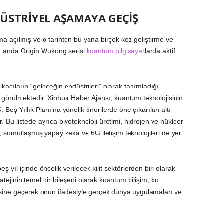
STRİYEL AŞAMAYA GEÇİŞ
nıma açılmış ve o tarihten bu yana birçok kez geliştirme ve
şu anda Origin Wukong serisi
kuantum bilgisayar
larda aktif
kacıların “geleceğin endüstrileri” olarak tanımladığı
ak görülmektedir. Xinhua Haber Ajansı, kuantum teknolojisinin
eş Yıllık Planı’na yönelik önerilerde öne çıkarılan altı
ir. Bu listede ayrıca biyoteknoloji üretimi, hidrojen ve nükleer
i, somutlaşmış yapay zekâ ve 6G iletişim teknolojileri de yer
yıl içinde öncelik verilecek kilit sektörlerden biri olarak
atejinin temel bir bileşeni olarak kuantum bilişim, bu
esine geçerek onun ifadesiyle gerçek dünya uygulamaları ve