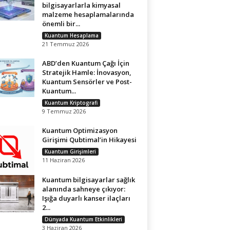
bilgisayarlarla kimyasal
malzeme hesaplamalarında
önemli bir...
Kuantum Hesaplama
21 Temmuz 2026
ABD’den Kuantum Çağı İçin
Stratejik Hamle: İnovasyon,
Kuantum Sensörler ve Post-
Kuantum...
Kuantum Kriptografi
9 Temmuz 2026
Kuantum Optimizasyon
Girişimi Qubtimal’in Hikayesi
Kuantum Girişimleri
11 Haziran 2026
Kuantum bilgisayarlar sağlık
alanında sahneye çıkıyor:
Işığa duyarlı kanser ilaçları
2...
Dünyada Kuantum Etkinlikleri
3 Haziran 2026