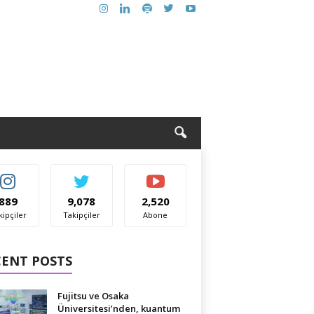
889
9,078
2,520
kipçiler
Takipçiler
Abone
CENT POSTS
Fujitsu ve Osaka
Üniversitesi’nden, kuantum