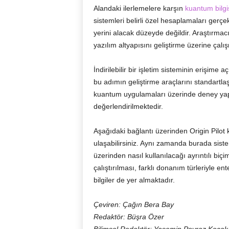
Alandaki ilerlemelere karşın
kuantum bilgi
sistemleri belirli özel hesaplamaları gerçek
yerini alacak düzeyde değildir. Araştırmac
yazılım altyapısını geliştirme üzerine çalı
İndirilebilir bir işletim sisteminin erişi
bu adımın geliştirme araçlarını standartlaştı
kuantum uygulamaları üzerinde deney yap
değerlendirilmektedir.
Aşağıdaki bağlantı üzerinden Origin Pilot 
ulaşabilirsiniz. Aynı zamanda burada sist
üzerinden nasıl kullanılacağı ayrıntılı biç
çalıştırılması, farklı donanım türleriyle e
bilgiler de yer almaktadır.
Çeviren: Çağın Bera Bay
Redaktör: Büşra Özer