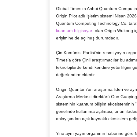
Global Times’ın Anhui Quantum Computin
Origin Pilot adlı işletim sistemi Nisan 20
Quantum Computing Technology Co. tarafınd
kuantum bilgisayar
ı olan Origin Wukong iç
erişimine de açılmış durumdadır.
Çin Komünist Partisi’nin resmi yayın orga
Times’a göre Çinli araştırmacılar bu adım
teknolojilerde kendi kendine yeterliliğini 
değerlendirmektedir.
Origin Quantum’un araştırma lideri ve a
Araştırma Merkezi direktörü Guo Guoping,
sisteminin kuantum bilişim ekosisteminin “
genelinde kullanıma açılması, onun ifadesi
anlayışından açık kaynaklı ekosistem geliş
Yine aynı yayın organının haberine göre G