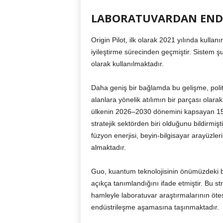
LABORATUVARDAN ENDÜ
Origin Pilot, ilk olarak 2021 yılında kulla
iyileştirme sürecinden geçmiştir. Sistem 
olarak kullanılmaktadır.
Daha geniş bir bağlamda bu gelişme, politi
alanlara yönelik atılımın bir parçası olar
ülkenin 2026–2030 dönemini kapsayan 15. B
stratejik sektörden biri olduğunu bildirmişt
füzyon enerjisi, beyin-bilgisayar arayüzler
almaktadır.
Guo, kuantum teknolojisinin önümüzdeki beş 
açıkça tanımlandığını ifade etmiştir. Bu str
hamleyle laboratuvar araştırmalarının öt
endüstrileşme aşamasına taşınmaktadır.