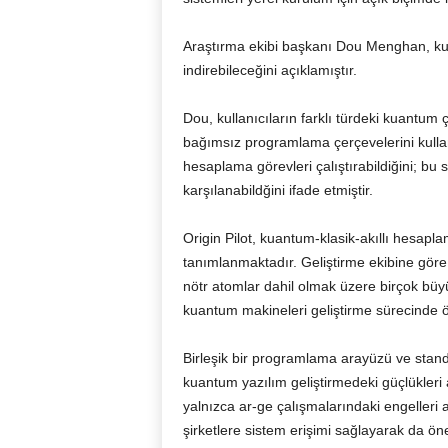
Araştırma ekibi başkanı Dou Menghan, kull
indirebileceğini açıklamıştır.
Dou, kullanıcıların farklı türdeki kuantum ç
bağımsız programlama çerçevelerini kullan
hesaplama görevleri çalıştırabildiğini; bu
karşılanabildğini ifade etmiştir.
Origin Pilot, kuantum-klasik-akıllı hesaplam
tanımlanmaktadır. Geliştirme ekibine göre
nötr atomlar dahil olmak üzere birçok büy
kuantum makineleri geliştirme sürecinde ön
Birleşik bir programlama arayüzü ve stand
kuantum yazılım geliştirmedeki güçlükleri
yalnızca ar-ge çalışmalarındaki engelleri 
şirketlere sistem erişimi sağlayarak da ön