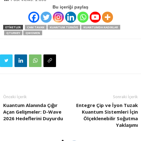
Bu içeriği paylaş
ETIKETLER
CAM TAVAN
KUANTUM TÜRKIYE
KUANTUMDA KADINLAR
QTURKEY
QWOMEN
Önceki İçerik
Sonraki İçerik
Kuantum Alanında Çığır
Entegre Çip ve İyon Tuzak
Açan Gelişmeler: D-Wave
Kuantum Sistemleri İçin
2026 Hedeflerini Duyurdu
Ölçeklenebilir Soğutma
Yaklaşımı