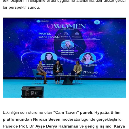
teknolojilerinin disiplinlerarası uygulama alanlarına dair dikkat çekici
bir perspektif sundu.
Etkinliğin son oturumu olan
“Cam Tavan” paneli
,
Hypatia Bilim
platformundan Nurcan Seven
moderatörlüğünde gerçekleştirildi.
Panelde
Prof. Dr. Ayşe Derya Kahraman
ve
genç girişimci Karya