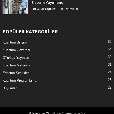
Sistemi Yayınlandı
Editörün Seçtikleri
30 Haziran 2026
POPÜLER KATEGORİLER
82
Kuantum Bilişim
64
Kuantum Gazetesi
39
QTurkey Yayınları
31
Kuantum Mekaniği
24
Editörün Seçtikleri
23
Kuantum Programlama
22
Duyurular
© Newsmag WordPress Theme by tagDiv