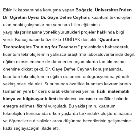
Etkinlik kapsamında konuşma yapan
Boğaziçi Üniversitesi’nden
Dr. Öğretim Üyesi Dr. Gaye Defne Ceyhan
, kuantum teknolojileri
alanındaki çalışmalarının yanı sıra bilim eğitiminin
yaygınlaştırılmasına yönelik yürüttükleri projeler hakkında bilgi
verdi. Konuşmasında özellikle TÜBİTAK destekli
“Quantum
Technologies Training for Teachers”
projesinden bahsederek,
kuantum teknolojilerinin yalnızca araştırma laboratuvarlarında değil,
eğitim ekosisteminde de daha erken aşamalarda tanıtılmasının
önemine dikkat çekti. Dr. Gaye Defne Ceyhan konuşmasında,
kuantum teknolojilerinin eğitim sistemine entegrasyonuna yönelik
yaklaşımları ele aldı. Sunumunda özellikle kuantum kavramlarının
tamamen yeni bir ders olarak eklenmesi yerine,
fizik, matematik,
kimya ve bilgisayar bilimi
derslerinin içerisine modüller halinde
entegre edilmesi fikrini vurguladı. Bu yaklaşımın, kuantum
teknolojileri konusunda erken yaşlarda farkındalık oluşturulmasına
ve öğrencilerin disiplinler arası düşünme becerilerinin gelişmesine
katkı sağlayacağını ifade etti.