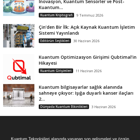
İnovasyon, Kuantum Sensörler ve Post-
Kuantum...
Kuantum Kriptografi
9 Temmuz 2026
Çin’den Bir İlk: Açık Kaynak Kuantum İşletim
Sistemi Yayınlandı
Editörün Seçtikleri
30 Haziran 2026
Kuantum Optimizasyon Girişimi Qubtimal’in
Hikayesi
Kuantum Girişimleri
11 Haziran 2026
Kuantum bilgisayarlar sağlık alanında
sahneye çıkıyor: Işığa duyarlı kanser ilaçları
2...
Dünyada Kuantum Etkinlikleri
3 Haziran 2026
Kuantum Teknolojileri alanında yaşanan son gelişmeleri ve özgün