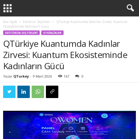
Ana Sayfa
Editörün Seçtikleri
QTürkiye Kuantumda Kadınlar Zirvesi: Kuantum
Ekosisteminde Kadınların Gücü
EDITÖRÜN SEÇTIKLERI
ETKINLIKLER
QTürkiye Kuantumda Kadınlar
Zirvesi: Kuantum Ekosisteminde
Kadınların Gücü
Yazar
QTurkey
-
9 Mart 2026
167
0