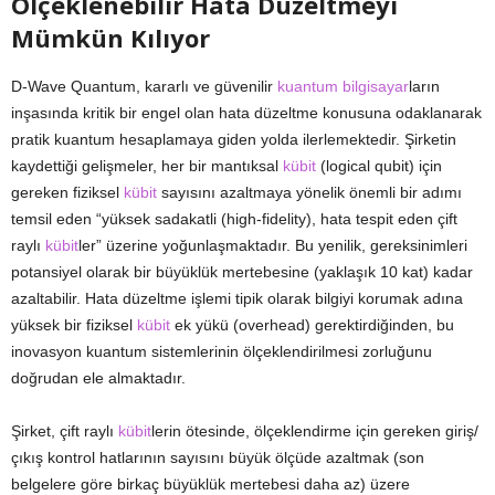
Ölçeklenebilir Hata Düzeltmeyi
Mümkün Kılıyor
D-Wave Quantum, kararlı ve güvenilir
kuantum bilgisayar
ların
inşasında kritik bir engel olan hata düzeltme konusuna odaklanarak
pratik kuantum hesaplamaya giden yolda ilerlemektedir. Şirketin
kaydettiği gelişmeler, her bir mantıksal
kübit
(logical qubit) için
gereken fiziksel
kübit
sayısını azaltmaya yönelik önemli bir adımı
temsil eden “yüksek sadakatli (high-fidelity), hata tespit eden çift
raylı
kübit
ler” üzerine yoğunlaşmaktadır. Bu yenilik, gereksinimleri
potansiyel olarak bir büyüklük mertebesine (yaklaşık 10 kat) kadar
azaltabilir. Hata düzeltme işlemi tipik olarak bilgiyi korumak adına
yüksek bir fiziksel
kübit
ek yükü (overhead) gerektirdiğinden, bu
inovasyon kuantum sistemlerinin ölçeklendirilmesi zorluğunu
doğrudan ele almaktadır.
​Şirket, çift raylı
kübit
lerin ötesinde, ölçeklendirme için gereken giriş/
çıkış kontrol hatlarının sayısını büyük ölçüde azaltmak (son
belgelere göre birkaç büyüklük mertebesi daha az) üzere