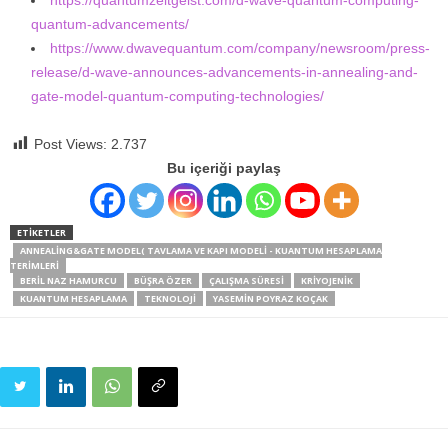
https://quantumzeitgeist.com/d-wave-quantum-computing-
quantum-advancements/
https://www.dwavequantum.com/company/newsroom/press-
release/d-wave-announces-advancements-in-annealing-and-
gate-model-quantum-computing-technologies/
Post Views:
2.737
Bu içeriği paylaş
ETIKETLER
ANNEALING&GATE MODEL( TAVLAMA VE KAPI MODELI - KUANTUM HESAPLAMA
TERIMLERI
BERIL NAZ HAMURCU
BÜŞRA ÖZER
ÇALIŞMA SÜRESI
KRIYOJENIK
KUANTUM HESAPLAMA
TEKNOLOJI
YASEMIN POYRAZ KOÇAK