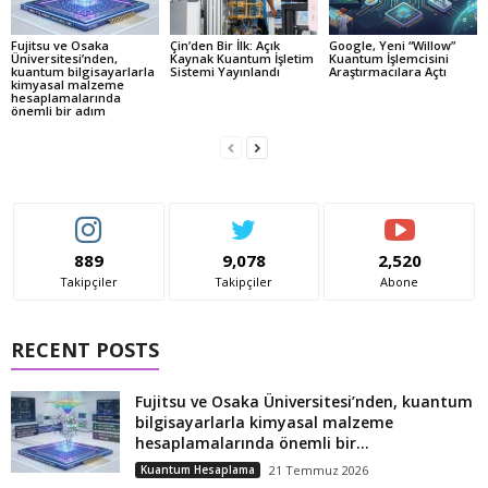
Fujitsu ve Osaka
Çin’den Bir İlk: Açık
Google, Yeni “Willow”
Üniversitesi’nden,
Kaynak Kuantum İşletim
Kuantum İşlemcisini
kuantum bilgisayarlarla
Sistemi Yayınlandı
Araştırmacılara Açtı
kimyasal malzeme
hesaplamalarında
önemli bir adım
889
9,078
2,520
Takipçiler
Takipçiler
Abone
RECENT POSTS
Fujitsu ve Osaka Üniversitesi’nden, kuantum
bilgisayarlarla kimyasal malzeme
hesaplamalarında önemli bir...
Kuantum Hesaplama
21 Temmuz 2026