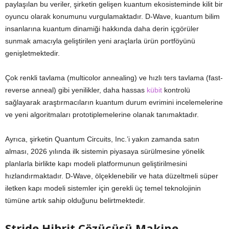
paylaşılan bu veriler, şirketin gelişen kuantum ekosisteminde kilit bir
oyuncu olarak konumunu vurgulamaktadır. D-Wave, kuantum bilim
insanlarına kuantum dinamiği hakkında daha derin içgörüler
sunmak amacıyla geliştirilen yeni araçlarla ürün portföyünü
genişletmektedir.
Çok renkli tavlama (multicolor annealing) ve hızlı ters tavlama (fast-
reverse anneal) gibi yenilikler, daha hassas
kübit
kontrolü
sağlayarak araştırmacıların kuantum durum evrimini incelemelerine
ve yeni algoritmaları prototiplemelerine olanak tanımaktadır.
Ayrıca, şirketin Quantum Circuits, Inc.’i yakın zamanda satın
alması, 2026 yılında ilk sistemin piyasaya sürülmesine yönelik
planlarla birlikte kapı modeli platformunun geliştirilmesini
hızlandırmaktadır. D-Wave, ölçeklenebilir ve hata düzeltmeli süper
iletken kapı modeli sistemler için gerekli üç temel teknolojinin
tümüne artık sahip olduğunu belirtmektedir.
Stride Hibrit Çözücüsü Makine