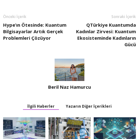
Önceki İçerik
Sonraki İçerik
Hype’ın Ötesinde: Kuantum
QTürkiye Kuantumda
Bilgisayarlar Artık Gerçek
Kadınlar Zirvesi: Kuantum
Problemleri Çözüyor
Ekosisteminde Kadınların
Gücü
Beril Naz Hamurcu
İlgili Haberler
Yazarın Diğer İçerikleri