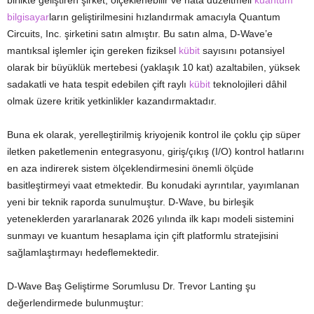
birlikte geliştiren şirket, ölçeklenebilir ve hata düzeltmeli
kuantum
bilgisayar
ların geliştirilmesini hızlandırmak amacıyla Quantum
Circuits, Inc. şirketini satın almıştır. Bu satın alma, D-Wave’e
mantıksal işlemler için gereken fiziksel
kübit
sayısını potansiyel
olarak bir büyüklük mertebesi (yaklaşık 10 kat) azaltabilen, yüksek
sadakatli ve hata tespit edebilen çift raylı
kübit
teknolojileri dâhil
olmak üzere kritik yetkinlikler kazandırmaktadır.
Buna ek olarak, yerelleştirilmiş kriyojenik kontrol ile çoklu çip süper
iletken paketlemenin entegrasyonu, giriş/çıkış (I/O) kontrol hatlarını
en aza indirerek sistem ölçeklendirmesini önemli ölçüde
basitleştirmeyi vaat etmektedir. Bu konudaki ayrıntılar, yayımlanan
yeni bir teknik raporda sunulmuştur. D-Wave, bu birleşik
yeteneklerden yararlanarak 2026 yılında ilk kapı modeli sistemini
sunmayı ve kuantum hesaplama için çift platformlu stratejisini
sağlamlaştırmayı hedeflemektedir.
D-Wave Baş Geliştirme Sorumlusu Dr. Trevor Lanting şu
değerlendirmede bulunmuştur: