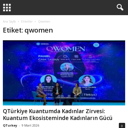
Ana Sayfa
Etiketler
Qwomen
Etiket: qwomen
QTürkiye Kuantumda Kadınlar Zirvesi:
Kuantum Ekosisteminde Kadınların Gücü
QTurkey
-
9 Mart 2026
0