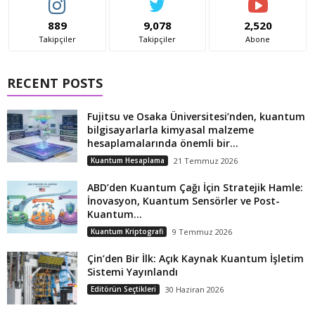
889
9,078
2,520
Takipçiler
Takipçiler
Abone
RECENT POSTS
Fujitsu ve Osaka Üniversitesi’nden, kuantum
bilgisayarlarla kimyasal malzeme
hesaplamalarında önemli bir...
Kuantum Hesaplama
21 Temmuz 2026
ABD’den Kuantum Çağı İçin Stratejik Hamle:
İnovasyon, Kuantum Sensörler ve Post-
Kuantum...
Kuantum Kriptografi
9 Temmuz 2026
Çin’den Bir İlk: Açık Kaynak Kuantum İşletim
Sistemi Yayınlandı
Editörün Seçtikleri
30 Haziran 2026