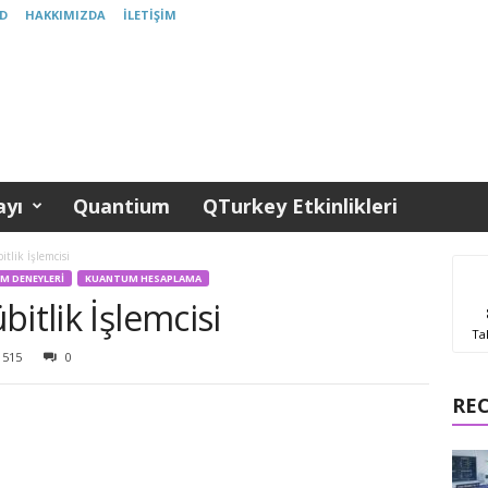
D
HAKKIMIZDA
İLETIŞIM
yı
Quantium
QTurkey Etkinlikleri
tlik İşlemcisi
M DENEYLERI
KUANTUM HESAPLAMA
itlik İşlemcisi
Ta
515
0
RE