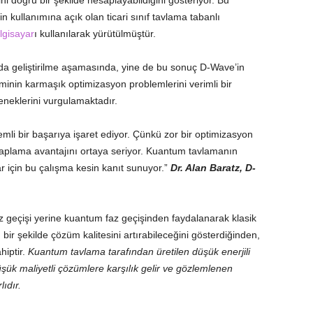
ni doğru bir şekilde hesaplayabildiğini gösteriyor. Bu
 kullanımına açık olan ticari sınıf tavlama tabanlı
lgisayar
ı kullanılarak yürütülmüştür.
da geliştirilme aşamasında, yine de bu sonuç D-Wave’in
inin karmaşık optimizasyon problemlerini verimli bir
neklerini vurgulamaktadır.
emli bir başarıya işaret ediyor. Çünkü zor bir optimizasyon
saplama avantajını ortaya seriyor. Kuantum tavlamanın
r için bu çalışma kesin kanıt sunuyor.”
Dr. Alan Baratz, D-
 geçişi yerine kuantum faz geçişinden faydalanarak klasik
bir şekilde çözüm kalitesini artırabileceğini gösterdiğinden,
hiptir.
Kuantum tavlama tarafından üretilen düşük enerjili
şük maliyetli çözümlere karşılık gelir ve gözlemlenen
ıdır.