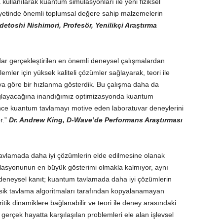
 kullanılarak kuantum simülasyonları ile yeni fiziksel
ayetinde önemli toplumsal değere sahip malzemelerin
detoshi Nishimori, Profesör, Yenilikçi Araştırma
r gerçekleştirilen en önemli deneysel çalışmalardan
lemler için yüksek kaliteli çözümler sağlayarak, teori ile
ya göre bir hızlanma gösterdik. Bu çalışma daha da
ğlayacağına inandığımız optimizasyonda kuantum
 önce kuantum tavlamayı motive eden laboratuvar deneylerini
r.”
Dr. Andrew King, D-Wave’de Performans Araştırması
tavlamada daha iyi çözümlerin elde edilmesine olanak
asyonunun en büyük gösterimi olmakla kalmıyor, aynı
 deneysel kanıt; kuantum tavlamada daha iyi çözümlerin
sik tavlama algoritmaları tarafından kopyalanamayan
tik dinamiklere bağlanabilir ve teori ile deney arasındaki
gerçek hayatta karşılaşılan problemleri ele alan işlevsel