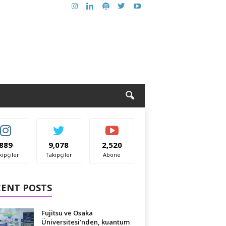
889
9,078
2,520
kipçiler
Takipçiler
Abone
CENT POSTS
Fujitsu ve Osaka
Üniversitesi’nden, kuantum