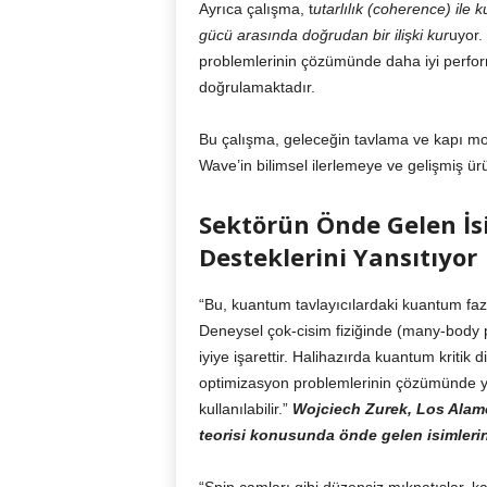
Ayrıca çalışma, t
utarlılık (coherence) il
gücü arasında doğrudan bir ilişki kur
uyor.
problemlerinin çözümünde daha iyi performa
doğrulamaktadır.
Bu çalışma, geleceğin tavlama ve kapı m
Wave’in bilimsel ilerlemeye ve gelişmiş ür
Sektörün Önde Gelen İs
Desteklerini Yansıtıyor
“Bu, kuantum tavlayıcılardaki kuantum faz 
Deneysel çok-cisim fiziğinde (many-body ph
iyiye işarettir. Halihazırda kuantum kriti
optimizasyon problemlerinin çözümünde ya
kullanılabilir.”
Wojciech Zurek, Los Alamo
teorisi konusunda önde gelen isimleri