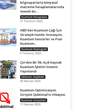
bilgisayarlarla kimyasal
malzeme hesaplamalarında
önemli bir...
Kuantum Hesaplama
21 Temmuz 2026
ABD’den Kuantum Çağı İçin
Stratejik Hamle: İnovasyon,
Kuantum Sensörler ve Post-
Kuantum...
Kuantum Kriptografi
9 Temmuz 2026
Çin’den Bir İlk: Açık Kaynak
Kuantum İşletim Sistemi
Yayınlandı
Editörün Seçtikleri
30 Haziran 2026
Kuantum Optimizasyon
Girişimi Qubtimal’in Hikayesi
Kuantum Girişimleri
11 Haziran 2026