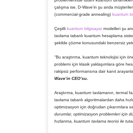
problemlerinde tutarlı kuantum dinamikleri
çalışma ise, D-Wave’in şu anda müşterilerin
(commercial-grade annealing)
kuantum bi
Çeşitli
kuantum bilgisayar
modelleri şu an
tavlama tabanlı kuantum hesaplama sistem
şekilde çözme konusundaki benzersiz yete
“Bu araştırma, kuantum teknolojisi için ön
problemi için klasik yaklaşımlara göre he
rakipsiz performansına dair kanıt arayanla
Wave’in CEO’su.
Araştırma, kuantum tavlamanın, termal faz
tavlama tabanlı algoritmalardan daha hızlı 
optimizasyon için doğrudan çıkarımlara sa
durumlar, optimizasyon problemleri için dü
hızlanma, kuantum tavlama teorisi ile tutarl