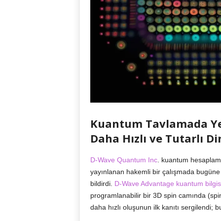
Kuantum Tavlamada Yen
Daha Hızlı ve Tutarlı D
D-Wave Quantum Inc
. kuantum hesaplama
yayınlanan hakemli bir çalışmada bugüne
bildirdi.
D-Wave Advantage kuantum bilgi
programlanabilir bir 3D spin camında (spin
daha hızlı oluşunun ilk kanıtı sergilendi; b