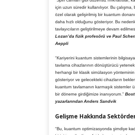
“Spin camları gibi düzensiz mıknatıslar, 
için uzun süredir kullanılıyor. Bu çalışma
özel olarak gelişirilmiş bir kuantum donan
daha hızlı olduğunu gösteriyor. Bu nedenl
tavlayıcıların geliştirilmeye devam edilmes
Lozan’da fizik profesörü ve Paul Sche
Aeppli
“Kariyerini kuantum sistemlerinin bilgisaya
tavlama cihazlarının dönüştürücü yetenek
herhangi bir klasik simülasyon yönteminin
gösteriyor ve gelecekteki cihazların bekle
kuantum tavlamanın karmaşık sistemler üze
bir döneme girdiğimize inanıyorum.”
Bost
yazarlarından Anders Sandvik
Gelişme Hakkında Sektörden
“Bu, kuantum optimizasyonda şimdiye kada