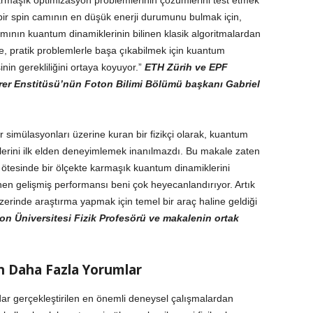
karmaşık optimizasyon problemlerinin çözümlerini test etmek
, bir spin camının en düşük enerji durumunu bulmak için,
ımının kuantum dinamiklerinin bilinen klasik algoritmalardan
e, pratik problemlerle başa çıkabilmek için kuantum
inin gerekliliğini ortaya koyuyor.”
ETH Zürih ve EPF
rrer Enstitüsü’nün Foton Bilimi Bölümü başkanı Gabriel
r simülasyonları üzerine kuran bir fizikçi olarak, kuantum
lerini ilk elden deneyimlemek inanılmazdı. Bu makale zaten
 ötesinde bir ölçekte karmaşık kuantum dinamiklerini
nen gelişmiş performansı beni çok heyecanlandırıyor. Artık
rinde araştırma yapmak için temel bir araç haline geldiği
on Üniversitesi Fizik Profesörü ve makalenin ortak
 Daha Fazla Yorumlar
r gerçekleştirilen en önemli deneysel çalışmalardan