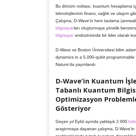
Bu dönüm noktası, kuantum hesaplama için
teknolojilerinin finans, sağlık ve ulaşım g
Çalışma, D-Wave’in hem tavlama (anneal
bilgisayar
ları oluşturmaya yönelik benzersi
bilgisayar
endüstrisinde bir lider olarak k
D-Wave ve Boston Üniversitesi bilim adamlar
dynamics in a 5,000-qubit programmable sp
Nature’da yayınlandı.
D-Wave’in Kuantum İşlem
Tabanlı Kuantum Bilgis
Optimizasyon Probleml
Gösteriyor
Geçen yıl Eylül ayında yaklaşık 2.000
kübi
araştırmaya dayanan çalışma, D-Wave’in k