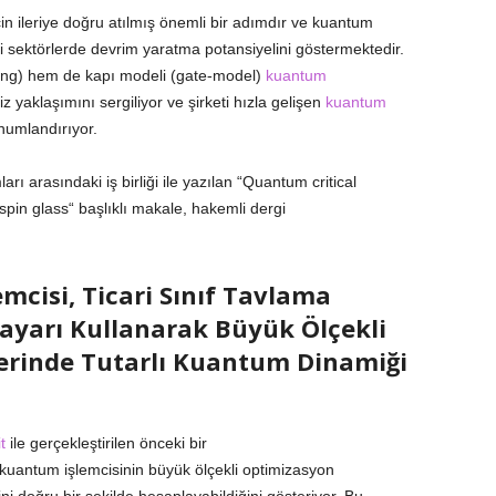
 ileriye doğru atılmış önemli bir adımdır ve kuantum
ibi sektörlerde devrim yaratma potansiyelini göstermektedir.
ing) hem de kapı modeli (gate-model)
kuantum
z yaklaşımını sergiliyor ve şirketi hızla gelişen
kuantum
onumlandırıyor.
ı arasındaki iş birliği ile yazılan “Quantum critical
in glass“ başlıklı makale, hakemli dergi
cisi, Ticari Sınıf Tavlama
ayarı Kullanarak Büyük Ölçekli
erinde Tutarlı Kuantum Dinamiği
t
ile gerçekleştirilen önceki bir
uantum işlemcisinin büyük ölçekli optimizasyon