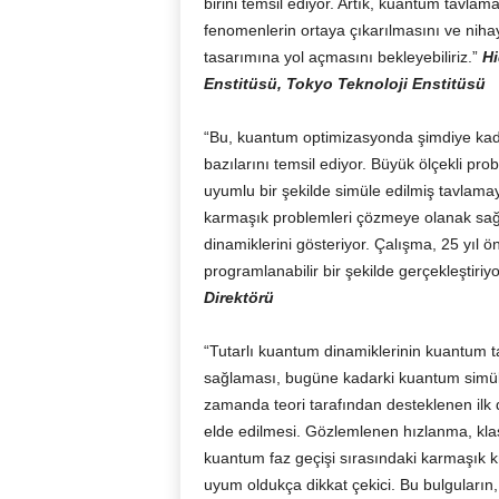
birini temsil ediyor. Artık, kuantum tavlama
fenomenlerin ortaya çıkarılmasını ve nih
tasarımına yol açmasını bekleyebiliriz.”
Hi
Enstitüsü, Tokyo Teknoloji Enstitüsü
“Bu, kuantum optimizasyonda şimdiye kada
bazılarını temsil ediyor. Büyük ölçekli prob
uyumlu bir şekilde simüle edilmiş tavlama
karmaşık problemleri çözmeye olanak sa
dinamiklerini gösteriyor. Çalışma, 25 yıl
programlanabilir bir şekilde gerçekleştiriyo
Direktörü
“Tutarlı kuantum dinamiklerinin kuantum 
sağlaması, bugüne kadarki kuantum simül
zamanda teori tarafından desteklenen ilk
elde edilmesi. Gözlemlenen hızlanma, kla
kuantum faz geçişi sırasındaki karmaşık kri
uyum oldukça dikkat çekici. Bu bulguların, 