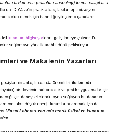
e kuantum tavlamanın (quantum annealing) temel hesaplama
 Bu da, D-Wave’in pratikte karşılaşılan optimizasyon
ns elde etmek için tutarlılığı iyileştirme çabalarını
odeli
kuantum bilgisayar
larını geliştirmeye çalışan D-
ünler sağlamaya yönelik taahhüdünü pekiştiriyor.
imleri ve Makalenin Yazarları
geçişlerinin anlaşılmasında önemli bir ilerlemedir.
ysics) bir devrimin habercisidir ve pratik uygulamalar için
k dinamiği için deneysel olarak fayda sağlayan bu donanım,
rdımcı olan düşük enerji durumlarını aramak için de
s Ulusal Laboratuvarı’nda teorik fizikçi ve kuantum
nden