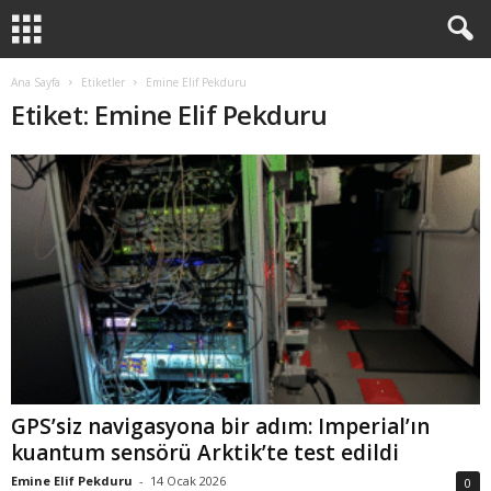
Ana Sayfa
Etiketler
Emine Elif Pekduru
Etiket: Emine Elif Pekduru
GPS’siz navigasyona bir adım: Imperial’ın
kuantum sensörü Arktik’te test edildi
Emine Elif Pekduru
-
14 Ocak 2026
0