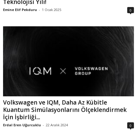
Teknolojisi Yılı!
Emine Elif Pekduru
-
1 Ocak 2025
0
Volkswagen ve IQM, Daha Az Kübitle
Kuantum Simülasyonlarını Ölçeklendirmek
İçin İşbirliği...
Erdal Eren Uğurcuklu
-
22 Aralık 2024
0