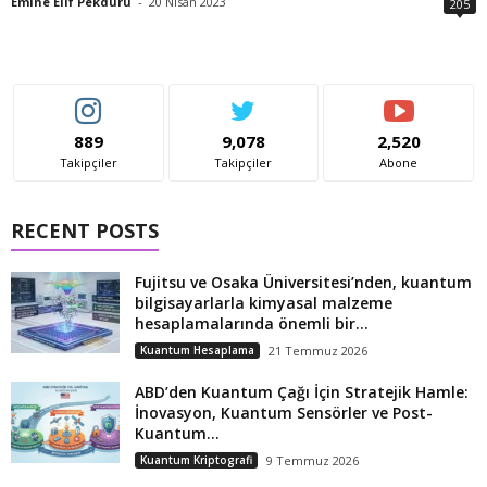
Emine Elif Pekduru
-
20 Nisan 2023
205
889
9,078
2,520
Takipçiler
Takipçiler
Abone
RECENT POSTS
Fujitsu ve Osaka Üniversitesi’nden, kuantum
bilgisayarlarla kimyasal malzeme
hesaplamalarında önemli bir...
Kuantum Hesaplama
21 Temmuz 2026
ABD’den Kuantum Çağı İçin Stratejik Hamle:
İnovasyon, Kuantum Sensörler ve Post-
Kuantum...
Kuantum Kriptografi
9 Temmuz 2026