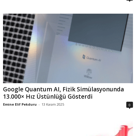
Google Quantum AI, Fizik Simülasyonunda
13.000× Hız Üstünlüğü Gösterdi
Emine Elif Pekduru
-
13 Kasım 2025
0