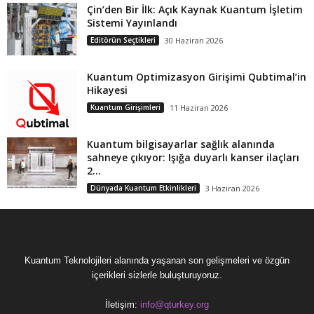
Çin’den Bir İlk: Açık Kaynak Kuantum İşletim
Sistemi Yayınlandı
Editörün Seçtikleri
30 Haziran 2026
Kuantum Optimizasyon Girişimi Qubtimal’in
Hikayesi
Kuantum Girişimleri
11 Haziran 2026
Kuantum bilgisayarlar sağlık alanında
sahneye çıkıyor: Işığa duyarlı kanser ilaçları
2...
Dünyada Kuantum Etkinlikleri
3 Haziran 2026
Kuantum Teknolojileri alanında yaşanan son gelişmeleri ve özgün
içerikleri sizlerle buluşturuyoruz.
İletişim:
info@qturkey.org