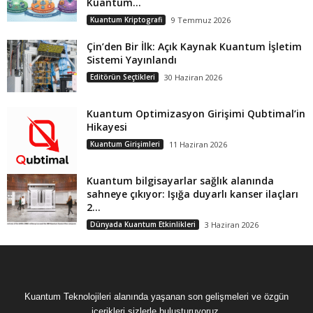
Kuantum...
Kuantum Kriptografi
9 Temmuz 2026
Çin’den Bir İlk: Açık Kaynak Kuantum İşletim
Sistemi Yayınlandı
Editörün Seçtikleri
30 Haziran 2026
Kuantum Optimizasyon Girişimi Qubtimal’in
Hikayesi
Kuantum Girişimleri
11 Haziran 2026
Kuantum bilgisayarlar sağlık alanında
sahneye çıkıyor: Işığa duyarlı kanser ilaçları
2...
Dünyada Kuantum Etkinlikleri
3 Haziran 2026
Kuantum Teknolojileri alanında yaşanan son gelişmeleri ve özgün
içerikleri sizlerle buluşturuyoruz.