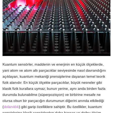
Kuantum sensörler, maddenin ve enerjinin en küçük ölçeklerde,
yani atom ve atom altı parçacıklar seviyesinde nasıl davrandığını
açıklayan, kuantum mekaniği prensiplerine dayanan temel teorik
fizik alanıdır. En küçük ölçekte parçacıklar, büyük nesneler gibi
klasik fizik kurallara uymaz; bunun yerine, aynı anda birden fazla
durumda bulunabilme (süperpozisyon) ve birbirine mesafe ne
olursa olsun bir parçacığın durumunun diğerini anında etkilediği
(
dolanıklık
) gibi garip özelliklere sahiptir. Bu özellikler, kuantum
sensörlerine klasik sensörlerden daha hassas ve doğru ölçüm