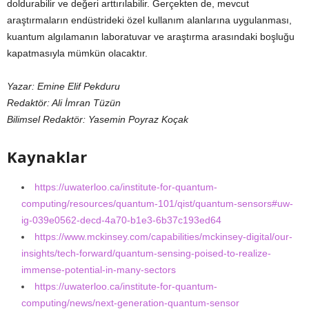
doldurabilir ve değeri arttırılabilir. Gerçekten de, mevcut
araştırmaların endüstrideki özel kullanım alanlarına uygulanması,
kuantum algılamanın laboratuvar ve araştırma arasındaki boşluğu
kapatmasıyla mümkün olacaktır.
Yazar: Emine Elif Pekduru
Redaktör: Ali İmran Tüzün
Bilimsel Redaktör: Yasemin Poyraz Koçak
Kaynaklar
https://uwaterloo.ca/institute-for-quantum-
computing/resources/quantum-101/qist/quantum-sensors#uw-
ig-039e0562-decd-4a70-b1e3-6b37c193ed64
https://www.mckinsey.com/capabilities/mckinsey-digital/our-
insights/tech-forward/quantum-sensing-poised-to-realize-
immense-potential-in-many-sectors
https://uwaterloo.ca/institute-for-quantum-
computing/news/next-generation-quantum-sensor