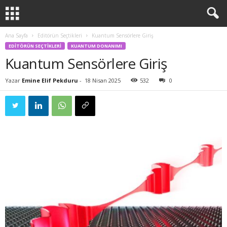
Ana Sayfa
Editörün Seçtikleri
Kuantum Sensörlere Giriş
EDITÖRÜN SEÇTIKLERI
KUANTUM DONANIMI
Kuantum Sensörlere Giriş
Yazar
Emine Elif Pekduru
-
18 Nisan 2025
532
0