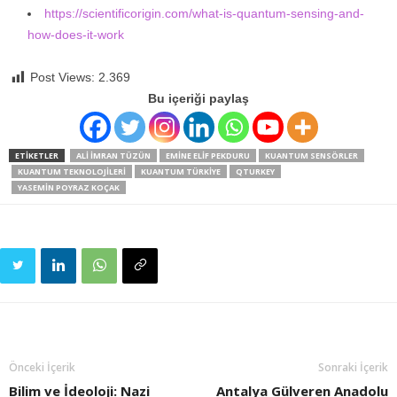
https://scientificorigin.com/what-is-quantum-sensing-and-
how-does-it-work
Post Views:
2.369
Bu içeriği paylaş
ETIKETLER
ALI IMRAN TÜZÜN
EMINE ELIF PEKDURU
KUANTUM SENSÖRLER
KUANTUM TEKNOLOJILERI
KUANTUM TÜRKIYE
QTURKEY
YASEMIN POYRAZ KOÇAK
Önceki İçerik
Sonraki İçerik
Bilim ve İdeoloji: Nazi
Antalya Gülveren Anadolu