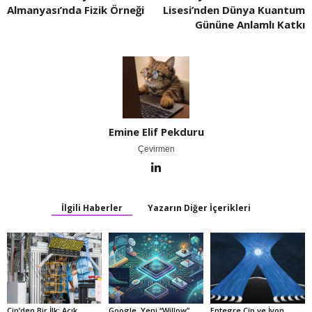
Almanyası’nda Fizik Örneği
Lisesi’nden Dünya Kuantum
Gününe Anlamlı Katkı
Emine Elif Pekduru
Çevirmen
İlgili Haberler
Yazarın Diğer İçerikleri
Çin’den Bir İlk: Açık
Google, Yeni “Willow”
Entegre Çip ve İyon