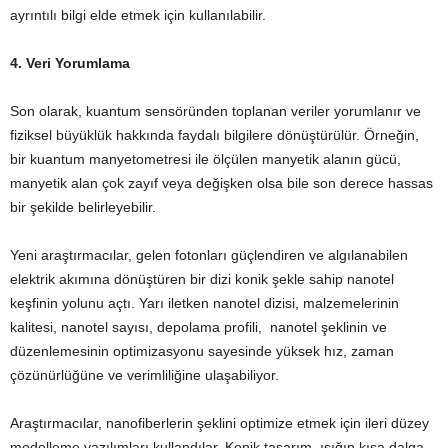
ayrıntılı bilgi elde etmek için kullanılabilir.
4. Veri Yorumlama
Son olarak, kuantum sensöründen toplanan veriler yorumlanır ve
fiziksel büyüklük hakkında faydalı bilgilere dönüştürülür. Örneğin,
bir kuantum manyetometresi ile ölçülen manyetik alanın gücü,
manyetik alan çok zayıf veya değişken olsa bile son derece hassas
bir şekilde belirleyebilir.
Yeni araştırmacılar, gelen fotonları güçlendiren ve algılanabilen
elektrik akımına dönüştüren bir dizi konik şekle sahip nanotel
keşfinin yolunu açtı. Yarı iletken nanotel dizisi, malzemelerinin
kalitesi, nanotel sayısı, depolama profili, nanotel şeklinin ve
düzenlemesinin optimizasyonu sayesinde yüksek hız, zaman
çözünürlüğüne ve verimliliğine ulaşabiliyor.
Araştırmacılar, nanofiberlerin şeklini optimize etmek için ileri düzey
modelleme yazılımları kullandılar. Konik tasarım, ışığın kısa dalga