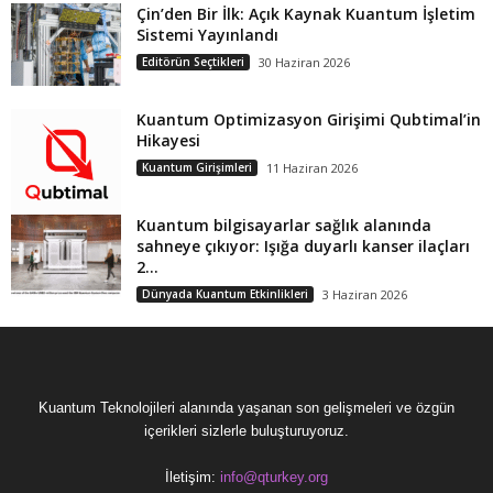
Çin’den Bir İlk: Açık Kaynak Kuantum İşletim
Sistemi Yayınlandı
Editörün Seçtikleri
30 Haziran 2026
Kuantum Optimizasyon Girişimi Qubtimal’in
Hikayesi
Kuantum Girişimleri
11 Haziran 2026
Kuantum bilgisayarlar sağlık alanında
sahneye çıkıyor: Işığa duyarlı kanser ilaçları
2...
Dünyada Kuantum Etkinlikleri
3 Haziran 2026
Kuantum Teknolojileri alanında yaşanan son gelişmeleri ve özgün
içerikleri sizlerle buluşturuyoruz.
İletişim:
info@qturkey.org