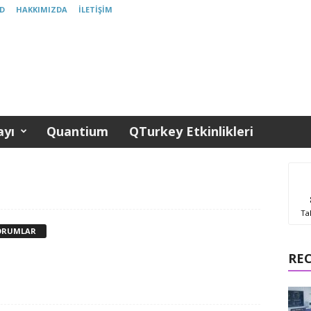
D
HAKKIMIZDA
İLETIŞIM
yı
Quantium
QTurkey Etkinlikleri
Ta
ORUMLAR
RE