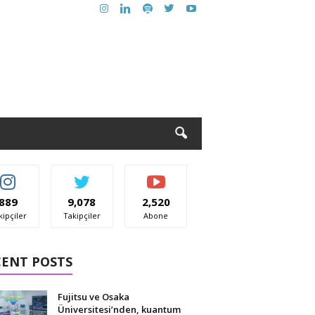
889
9,078
2,520
kipçiler
Takipçiler
Abone
CENT POSTS
Fujitsu ve Osaka
Üniversitesi’nden, kuantum