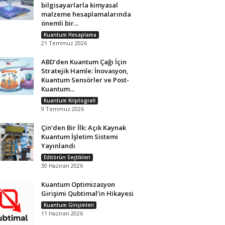
bilgisayarlarla kimyasal
malzeme hesaplamalarında
önemli bir...
Kuantum Hesaplama
21 Temmuz 2026
ABD’den Kuantum Çağı İçin
Stratejik Hamle: İnovasyon,
Kuantum Sensörler ve Post-
Kuantum...
Kuantum Kriptografi
9 Temmuz 2026
Çin’den Bir İlk: Açık Kaynak
Kuantum İşletim Sistemi
Yayınlandı
Editörün Seçtikleri
30 Haziran 2026
Kuantum Optimizasyon
Girişimi Qubtimal’in Hikayesi
Kuantum Girişimleri
11 Haziran 2026