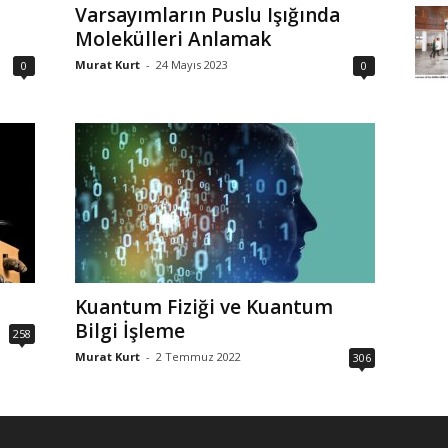
Varsayımların Puslu Işığında
Molekülleri Anlamak
Murat Kurt
-
24 Mayıs 2023
0
0
Kuantum Fiziği ve Kuantum
Bilgi İşleme
258
Murat Kurt
-
2 Temmuz 2022
306