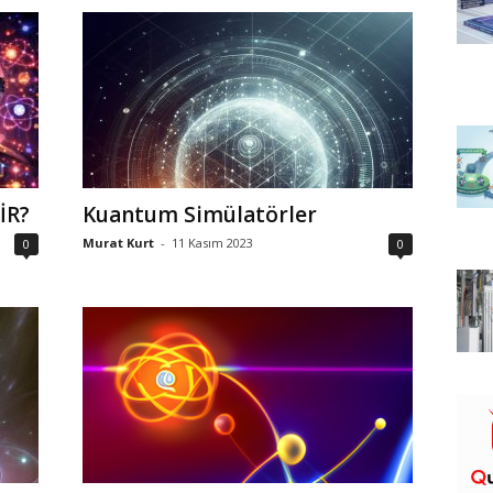
İR?
Kuantum Simülatörler
Murat Kurt
-
11 Kasım 2023
0
0