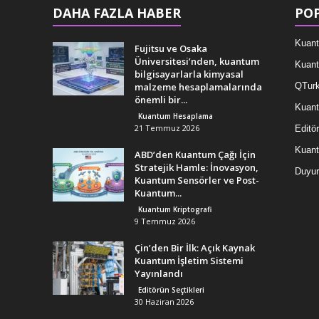
DAHA FAZLA HABER
POP
Kuant
Fujitsu ve Osaka
Üniversitesi’nden, kuantum
Kuant
bilgisayarlarla kimyasal
malzeme hesaplamalarında
QTurk
önemli bir...
Kuant
Kuantum Hesaplama
21 Temmuz 2026
Editör
Kuan
ABD’den Kuantum Çağı İçin
Stratejik Hamle: İnovasyon,
Duyur
Kuantum Sensörler ve Post-
Kuantum...
Kuantum Kriptografi
9 Temmuz 2026
Çin’den Bir İlk: Açık Kaynak
Kuantum İşletim Sistemi
Yayınlandı
Editörün Seçtikleri
30 Haziran 2026