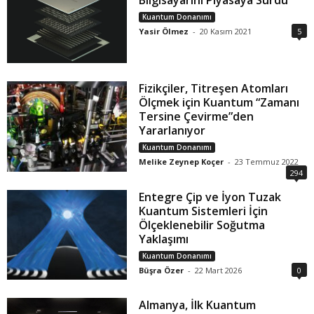
Bilgisayarını Piyasaya Sürdü
Kuantum Donanımı
Yasir Ölmez
-
20 Kasım 2021
5
Fizikçiler, Titreşen Atomları
Ölçmek için Kuantum “Zamanı
Tersine Çevirme”den
Yararlanıyor
Kuantum Donanımı
Melike Zeynep Koçer
-
23 Temmuz 2022
294
Entegre Çip ve İyon Tuzak
Kuantum Sistemleri İçin
Ölçeklenebilir Soğutma
Yaklaşımı
Kuantum Donanımı
Büşra Özer
-
22 Mart 2026
0
Almanya, İlk Kuantum