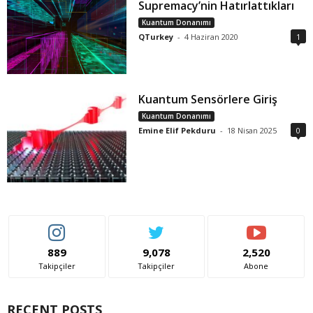
Supremacy’nin Hatırlattıkları
Kuantum Donanımı
QTurkey
-
4 Haziran 2020
1
Kuantum Sensörlere Giriş
Kuantum Donanımı
Emine Elif Pekduru
-
18 Nisan 2025
0
889
9,078
2,520
Takipçiler
Takipçiler
Abone
RECENT POSTS