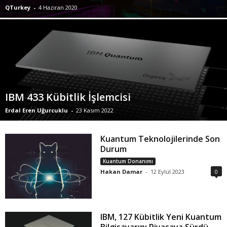
QTurkey
-
4 Haziran 2020
IBM 433 Kübitlik İşlemcisi
Erdal Eren Uğurcuklu
-
23 Kasım 2022
Kuantum Teknolojilerinde Son
Durum
Kuantum Donanımı
Hakan Damar
-
12 Eylül 2023
0
IBM, 127 Kübitlik Yeni Kuantum