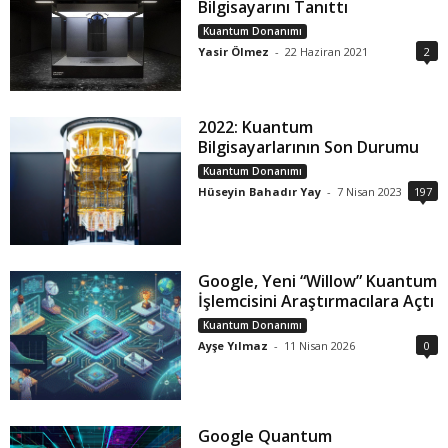
Bilgisayarını Tanıttı
Kuantum Donanımı
Yasir Ölmez
-
22 Haziran 2021
2
2022: Kuantum
Bilgisayarlarının Son Durumu
Kuantum Donanımı
Hüseyin Bahadır Yay
-
7 Nisan 2023
197
Google, Yeni “Willow” Kuantum
İşlemcisini Araştırmacılara Açtı
Kuantum Donanımı
Ayşe Yılmaz
-
11 Nisan 2026
0
Google Quantum