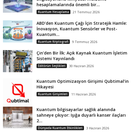
hesaplamalarında önemli bir...
Kuantum Hesaplama
21 Temmuz 2026
ABD’den Kuantum Çağı İçin Stratejik Hamle:
İnovasyon, Kuantum Sensörler ve Post-
Kuantum...
Kuantum Kriptografi
9 Temmuz 2026
Çin’den Bir İlk: Açık Kaynak Kuantum İşletim
Sistemi Yayınlandı
Editörün Seçtikleri
30 Haziran 2026
Kuantum Optimizasyon Girişimi Qubtimal’in
Hikayesi
Kuantum Girişimleri
11 Haziran 2026
Kuantum bilgisayarlar sağlık alanında
sahneye çıkıyor: Işığa duyarlı kanser ilaçları
2...
Dünyada Kuantum Etkinlikleri
3 Haziran 2026