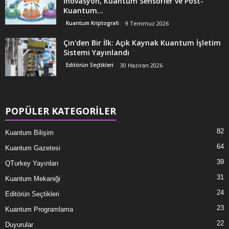
İnovasyon, Kuantum Sensörler ve Post-
Kuantum...
Kuantum Kriptografi
9 Temmuz 2026
Çin’den Bir İlk: Açık Kaynak Kuantum İşletim
Sistemi Yayınlandı
Editörün Seçtikleri
30 Haziran 2026
POPÜLER KATEGORİLER
82
Kuantum Bilişim
64
Kuantum Gazetesi
39
QTurkey Yayınları
31
Kuantum Mekaniği
24
Editörün Seçtikleri
23
Kuantum Programlama
22
Duyurular