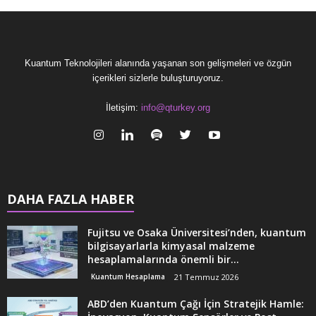
Kuantum Teknolojileri alanında yaşanan son gelişmeleri ve özgün
içerikleri sizlerle buluşturuyoruz.
İletişim:
info@qturkey.org
DAHA FAZLA HABER
Fujitsu ve Osaka Üniversitesi’nden, kuantum
bilgisayarlarla kimyasal malzeme
hesaplamalarında önemli bir...
Kuantum Hesaplama
21 Temmuz 2026
ABD’den Kuantum Çağı İçin Stratejik Hamle: