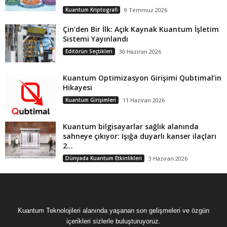
Kuantum Kriptografi
9 Temmuz 2026
Çin’den Bir İlk: Açık Kaynak Kuantum İşletim
Sistemi Yayınlandı
Editörün Seçtikleri
30 Haziran 2026
Kuantum Optimizasyon Girişimi Qubtimal’in
Hikayesi
Kuantum Girişimleri
11 Haziran 2026
Kuantum bilgisayarlar sağlık alanında
sahneye çıkıyor: Işığa duyarlı kanser ilaçları
2...
Dünyada Kuantum Etkinlikleri
3 Haziran 2026
Kuantum Teknolojileri alanında yaşanan son gelişmeleri ve özgün
içerikleri sizlerle buluşturuyoruz.