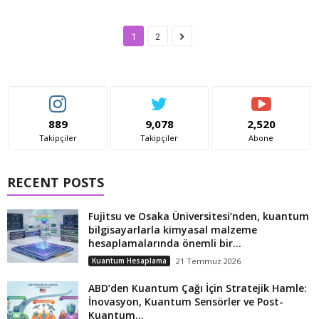
1
2
889
9,078
2,520
Takipçiler
Takipçiler
Abone
RECENT POSTS
Fujitsu ve Osaka Üniversitesi’nden, kuantum
bilgisayarlarla kimyasal malzeme
hesaplamalarında önemli bir...
Kuantum Hesaplama
21 Temmuz 2026
ABD’den Kuantum Çağı İçin Stratejik Hamle:
İnovasyon, Kuantum Sensörler ve Post-
Kuantum...