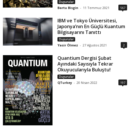
Duyurular
Bartu Bisgin
-
11 Temmuz 2021
567
IBM ve Tokyo Üniversitesi,
Japonya’nın En Güçlü Kuantum
Bilgisayarını Tanıttı
Duyurular
Yasir Ölmez
-
27 Ağustos 2021
2
Quantium Dergisi Şubat
Ayındaki Sayısıyla Tekrar
Okuyucularıyla Buluştu!
Duyurular
QTurkey
-
20 Nisan 2022
197