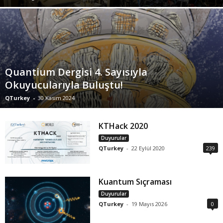
Quantium Dergisi 4. Sayısıyla
Okuyucularıyla Buluştu!
QTurkey
-
30 Kasım 2024
KTHack 2020
Duyurular
QTurkey
-
22 Eylül 2020
239
Kuantum Sıçraması
Duyurular
QTurkey
-
19 Mayıs 2026
0