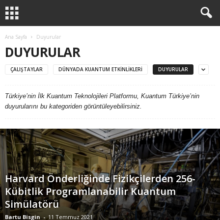
Ana Sayfa
Duyurular
DUYURULAR
ÇALIŞTAYLAR
DÜNYADA KUANTUM ETKINLIKLERI
DUYURULAR
Türkiye’nin İlk Kuantum Teknolojileri Platformu, Kuantum Türkiye’nin
duyurularını bu kategoriden görüntüleyebilirsiniz.
Harvard Önderliğinde Fizikçilerden 256-
Kübitlik Programlanabilir Kuantum
Simülatörü
Bartu Bisgin
-
11 Temmuz 2021