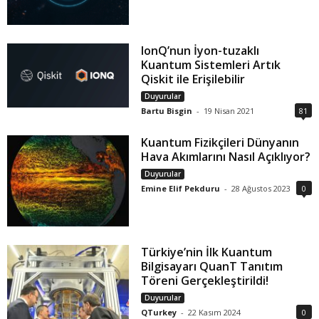
IonQ’nun İyon-tuzaklı
Kuantum Sistemleri Artık
Qiskit ile Erişilebilir
Duyurular
Bartu Bisgin
-
19 Nisan 2021
81
Kuantum Fizikçileri Dünyanın
Hava Akımlarını Nasıl Açıklıyor?
Duyurular
Emine Elif Pekduru
-
28 Ağustos 2023
0
Türkiye’nin İlk Kuantum
Bilgisayarı QuanT Tanıtım
Töreni Gerçekleştirildi!
Duyurular
QTurkey
-
22 Kasım 2024
0