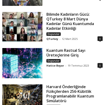
Bilimde Kadınların Gücü:
QTurkey 8 Mart Dünya
Kadınlar Günü Kuantumda
Kadınlar Etkinliği
Duyurular
QTurkey
-
12 Mart 2025
0
Kuantum Rastsal Sayı
Üreteçlerine Giriş
Duyurular
Hatice Boyar
-
19 Temmuz 2023
0
Harvard Önderliğinde
Fizikçilerden 256-Kübitlik
Programlanabilir Kuantum
Simülatörü