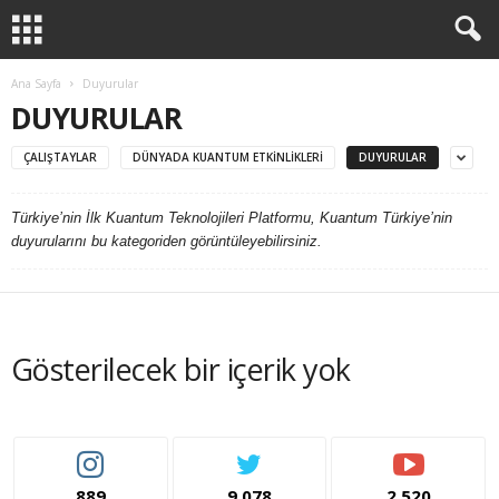
Ana Sayfa
Duyurular
DUYURULAR
ÇALIŞTAYLAR
DÜNYADA KUANTUM ETKINLIKLERI
DUYURULAR
Türkiye’nin İlk Kuantum Teknolojileri Platformu, Kuantum Türkiye’nin
duyurularını bu kategoriden görüntüleyebilirsiniz.
Gösterilecek bir içerik yok
889
9,078
2,520