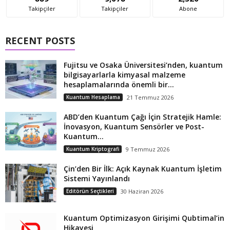
Takipçiler
Takipçiler
Abone
RECENT POSTS
Fujitsu ve Osaka Üniversitesi’nden, kuantum
bilgisayarlarla kimyasal malzeme
hesaplamalarında önemli bir...
Kuantum Hesaplama
21 Temmuz 2026
ABD’den Kuantum Çağı İçin Stratejik Hamle:
İnovasyon, Kuantum Sensörler ve Post-
Kuantum...
Kuantum Kriptografi
9 Temmuz 2026
Çin’den Bir İlk: Açık Kaynak Kuantum İşletim
Sistemi Yayınlandı
Editörün Seçtikleri
30 Haziran 2026
Kuantum Optimizasyon Girişimi Qubtimal’in
Hikayesi