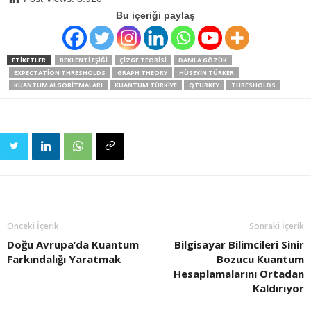
Bu içeriği paylaş
ETIKETLER
BEKLENTI EŞIĞI
ÇIZGE TEORISI
DAMLA GÖZÜK
EXPECTATION THRESHOLDS
GRAPH THEORY
HÜSEYIN TÜRKER
KUANTUM ALGORITMALARI
KUANTUM TÜRKIYE
QTURKEY
THRESHOLDS
Önceki İçerik
Sonraki İçerik
Doğu Avrupa’da Kuantum
Bilgisayar Bilimcileri Sinir
Farkındalığı Yaratmak
Bozucu Kuantum
Hesaplamalarını Ortadan
Kaldırıyor