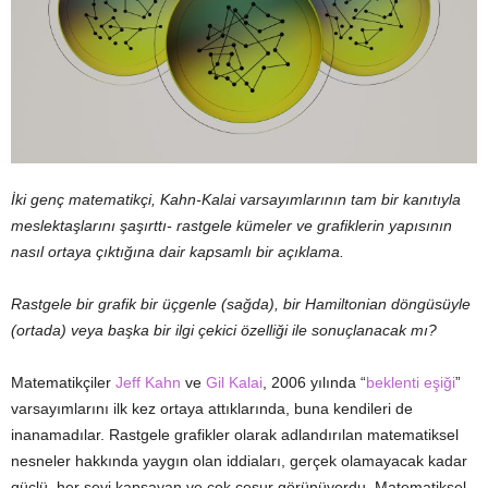
İki genç matematikçi, Kahn-Kalai varsayımlarının tam bir kanıtıyla
meslektaşlarını şaşırttı- rastgele kümeler ve grafiklerin yapısının
nasıl ortaya çıktığına dair kapsamlı bir açıklama.
Rastgele bir grafik bir üçgenle (sağda), bir Hamiltonian döngüsüyle
(ortada) veya başka bir ilgi çekici özelliği ile sonuçlanacak mı?
Matematikçiler
Jeff Kahn
ve
Gil Kalai
, 2006 yılında “
beklenti eşiği
”
varsayımlarını ilk kez ortaya attıklarında, buna kendileri de
inanamadılar. Rastgele grafikler olarak adlandırılan matematiksel
nesneler hakkında yaygın olan iddiaları, gerçek olamayacak kadar
güçlü, her şeyi kapsayan ve çok cesur görünüyordu. Matematiksel