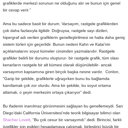
grafiklerde merkezi sorunun ne olduğunu alır ve bunun için genel
bir cevap verir.”
Ama bu sadece basit bir durum. Varsayım, rastgele grafiklerden
çok daha fazlasıyla ilgilidir. Doğruysa, rastgele sayı dizileri,
hipergraf adı verilen grafiklerin genelleştirilmesi ve hatta daha geniş
sistem türleri için geçerlidir. Bunun nedeni Kahn ve Kalai’nin
açıklamalarını soyut kümeler cinsinden yazmalarıdır. Rastgele
grafikler belirli bir durumu oluşturur- bir rastgele grafik, tüm olası
kenarların rastgele bir alt kümesi olarak düşünülebilir- ancak
varsayımın kapsamına giren birçok başka nesne vardır. Conlon,
“Garip bir şekilde, grafiklerle uğraşırken bunu bu bağlamda
kanıtlamak çok zor olurdu. Ama bir şekilde, bu soyut ortama
atlamak, o şeyin merkezini ortaya çıkarıyor” dedi.
Bu ifadenin inanılmaz görünmesini sağlayan bu genellemeydi. San
Diego’daki California Üniversitesi’nde teorik bilgisayar bilimci olan
Shachar Lovett
, “Bu çok cesur bir varsayımdı” dedi. Birincisi, farklı
özellikler için eşikleri hesaplamaya çalışmak, birleştirici büyük bir