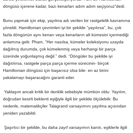
döngüsü içerene kadar, bazı kenarları adım adım seçiyoruz”dedi.
Bunu yapmak için ekip, yayılma adı verilen bir rastgelelik kavramına
yöneldi. Hamiltonian çevrimleri iyi bir şekilde “yayılırsa”, bu, çok
fazla döngünün aynı kenarı veya kenarların alt kümesini içermediği
anlamına gelir. Pham, “Her nasılsa, kümeler koleksiyonu uzayda
dağılmış durumda, çok kümelenmiş veya herhangi bir parça
üzerinde yoğunlaşmış değil.” dedi. “Döngüler bu şekilde iyi
dağıtılırsa, rastgele parça parça içerme sürecinin- birçok
Hamiltonian döngüsü için başarısız olsa bile- en az birini
yakalamayı başaracağını garanti eder.
Yaklaşım ancak kritik bir denklik sebebiyle mümkün oldu: Yayılım,
doğrudan kesirli beklenti eşiğiyle ilgili bir şekilde ölçülebilir. Bu
nedenle, matematikçiler Talagrand varsayımını yayılma açısından
yeniden yazabildi.
Şaşırtıcı bir şekilde, bu daha zayıf varsayımın kanıtı, eşiklerle ilgili