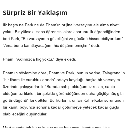
Sürpriz Bir Yaklaşım
İlk başta ne Park ne de Pham’ın orijinal varsayımı ele alma niyeti
yoktu. Bir yüksek lisans öğrencisi olarak sorunu ilk öğrendiğinden
beri Park, “Bu varsayımın güzelliğini ve gücünü hissedebiliyordum”
“Ama bunu kanıtlayacağımı hiç düşünmemiştim” dedi.
Pham, “Aklımızda hiç yoktu,” diye ekledi.
Pham’ın söylemine göre, Pham ve Park, bunun yerine, Talagrand’ın
“bir ilham ile vurulduklarında” ortaya koyduğu başka bir varsayım
üzerinde çalışıyorlardı. “Burada sahip olduğumuz resim, sahip
olduğumuz fikirler, bir şekilde göründüğünden daha güçlüymüş gibi
göründüğünü” fark ettiler. Bu fikirlerin, onları Kahn-Kalai sorununun
bir kanıtı boyunca sonuna kadar götürmeye yetecek kadar güçlü
olabileceğini düşündüler.
Mart ayında tek bir uykusuz gece boyunca, ispatın nasıl işe