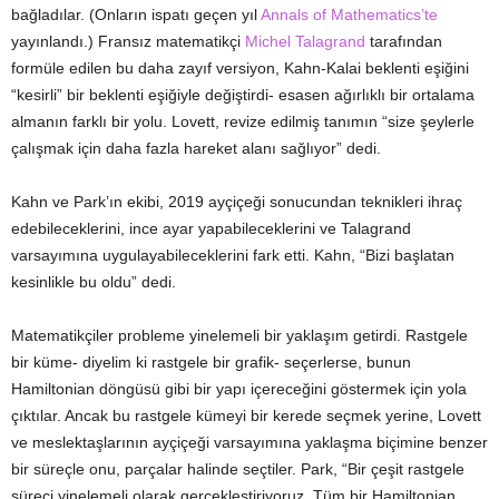
bağladılar. (Onların ispatı geçen yıl
Annals of Mathematics’te
yayınlandı.) Fransız matematikçi
Michel Talagrand
tarafından
formüle edilen bu daha zayıf versiyon, Kahn-Kalai beklenti eşiğini
“kesirli” bir beklenti eşiğiyle değiştirdi- esasen ağırlıklı bir ortalama
almanın farklı bir yolu. Lovett, revize edilmiş tanımın “size şeylerle
çalışmak için daha fazla hareket alanı sağlıyor” dedi.
Kahn ve Park’ın ekibi, 2019 ayçiçeği sonucundan teknikleri ihraç
edebileceklerini, ince ayar yapabileceklerini ve Talagrand
varsayımına uygulayabileceklerini fark etti. Kahn, “Bizi başlatan
kesinlikle bu oldu” dedi.
Matematikçiler probleme yinelemeli bir yaklaşım getirdi. Rastgele
bir küme- diyelim ki rastgele bir grafik- seçerlerse, bunun
Hamiltonian döngüsü gibi bir yapı içereceğini göstermek için yola
çıktılar. Ancak bu rastgele kümeyi bir kerede seçmek yerine, Lovett
ve meslektaşlarının ayçiçeği varsayımına yaklaşma biçimine benzer
bir süreçle onu, parçalar halinde seçtiler. Park, “Bir çeşit rastgele
süreci yinelemeli olarak gerçekleştiriyoruz. Tüm bir Hamiltonian