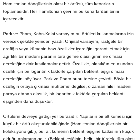
Hamiltonian döngülerinin olası bir örtüsü, tüm kenarların
toplamasıdır. Her Hamiltonian çevrimi bu kenarlardan birini
içerecektir.
Park ve Pham, Kahn-Kalai varsayımını, örtüleri kullanmalarına izin
verecek şekilde yeniden yazdı. Orijinal varsayım, rastgele bir
grafiğin veya kümenin bazı özellikler içerdiğini garanti etmek için
ağırlıklı bir madeni paranın tura gelme olasılığının ne olması
gerektiğine dair kısıtlamalar getirir. Özellikle, olasılığın en azından
özellik için bir logaritmik faktörle çarpılan beklenti eşiği olması
gerektiğini söylüyor. Park ve Pham bunu tersine çevirdi: Böyle bir
özelliğin ortaya çıkması muhtemel değilse, o zaman hileli madeni
paraya atanan olasılık, bir logaritmik faktörle çarpılan beklenti
eşiğinden daha düşüktür.
Örtülerin devreye girdiği yer burasıdır: Yapıların bir alt kümesi için
küçük bir örtü oluşturulabildiğinde (Hamiltonian döngülerinin bir
koleksiyonu gibi), bu, alt kümenin beklenti eşiğine katkısının küçük
olduğu anlamına gelir. (Beklenti eşiğinin, belirli bir türdeki tüm olası