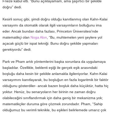
Frieze kabul etti. “Bunu açıklayamam, ama şaşırtıcı bir şekilde
doğru” dedi.
Kesirli sonuç gibi, şimdi doğru olduğu kanıtlanmış olan Kahn-Kalai
varsayımı da otomatik olarak ilgili varsayımların bolluğunu ima
eder. Ancak bundan daha fazlası, Princeton Üniversitesi’nde
matematikçi olan
Noga Alon
, “Bu, muhtemelen yeni şeylere yol
açacak güçlü bir ispat tekniği. Bunu doğru şekilde yapmaları
gerekiyordu” dedi.
Park ve Pham artık yöntemlerini başka sorunlara da uygulamaya
başladılar. Özellikle, beklenti eşiği ile gerçek eşik arasındaki
boşluğu daha kesin bir şekilde anlamakla ilgileniyorlar. Kahn-Kalai
varsayımını kanıtlayarak, bu boşluğun en fazla logaritmik bir faktör
olduğunu gösterdiler- ancak bazen boşluk daha küçüktür, hatta hiç
yoktur. Henüz, bu senaryoların her birinin ne zaman doğru
olabileceğini sınıflandırmak için daha geniş bir mekanizma yok;
matematikçiler duruma göre çözmek zorundadır. Pham, “Sahip
olduğumuz bu verimli teknikle, bu eşikleri belirlemede umarız çok