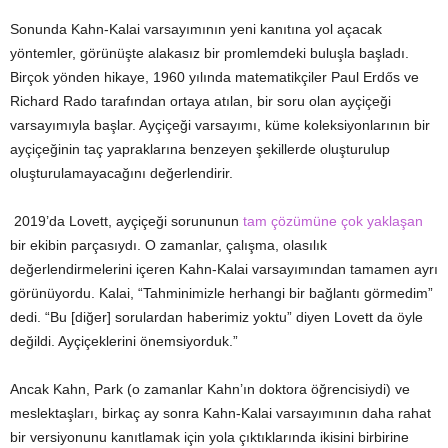
Sonunda Kahn-Kalai varsayımının yeni kanıtına yol açacak
yöntemler, görünüşte alakasız bir promlemdeki buluşla başladı.
Birçok yönden hikaye, 1960 yılında matematikçiler Paul Erdős ve
Richard Rado tarafından ortaya atılan, bir soru olan ayçiçeği
varsayımıyla başlar. Ayçiçeği varsayımı, küme koleksiyonlarının bir
ayçiçeğinin taç yapraklarına benzeyen şekillerde oluşturulup
oluşturulamayacağını değerlendirir.
2019’da Lovett, ayçiçeği sorununun
tam çözümüne çok yaklaşan
bir ekibin parçasıydı. O zamanlar, çalışma, olasılık
değerlendirmelerini içeren Kahn-Kalai varsayımından tamamen ayrı
görünüyordu. Kalai, “Tahminimizle herhangi bir bağlantı görmedim”
dedi. “Bu [diğer] sorulardan haberimiz yoktu” diyen Lovett da öyle
değildi. Ayçiçeklerini önemsiyorduk.”
Ancak Kahn, Park (o zamanlar Kahn’ın doktora öğrencisiydi) ve
meslektaşları, birkaç ay sonra Kahn-Kalai varsayımının daha rahat
bir versiyonunu kanıtlamak için yola çıktıklarında ikisini birbirine