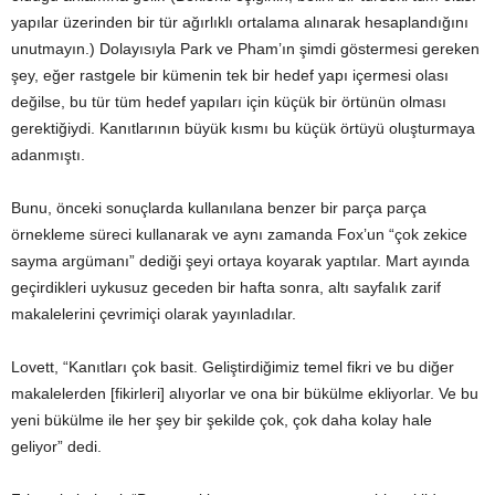
yapılar üzerinden bir tür ağırlıklı ortalama alınarak hesaplandığını
unutmayın.) Dolayısıyla Park ve Pham’ın şimdi göstermesi gereken
şey, eğer rastgele bir kümenin tek bir hedef yapı içermesi olası
değilse, bu tür tüm hedef yapıları için küçük bir örtünün olması
gerektiğiydi. Kanıtlarının büyük kısmı bu küçük örtüyü oluşturmaya
adanmıştı.
Bunu, önceki sonuçlarda kullanılana benzer bir parça parça
örnekleme süreci kullanarak ve aynı zamanda Fox’un “çok zekice
sayma argümanı” dediği şeyi ortaya koyarak yaptılar. Mart ayında
geçirdikleri uykusuz geceden bir hafta sonra, altı sayfalık zarif
makalelerini çevrimiçi olarak yayınladılar.
Lovett, “Kanıtları çok basit. Geliştirdiğimiz temel fikri ve bu diğer
makalelerden [fikirleri] alıyorlar ve ona bir bükülme ekliyorlar. Ve bu
yeni bükülme ile her şey bir şekilde çok, çok daha kolay hale
geliyor” dedi.