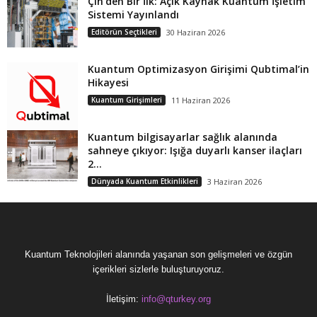
Çin’den Bir İlk: Açık Kaynak Kuantum İşletim
Sistemi Yayınlandı
Editörün Seçtikleri
30 Haziran 2026
Kuantum Optimizasyon Girişimi Qubtimal’in
Hikayesi
Kuantum Girişimleri
11 Haziran 2026
Kuantum bilgisayarlar sağlık alanında
sahneye çıkıyor: Işığa duyarlı kanser ilaçları
2...
Dünyada Kuantum Etkinlikleri
3 Haziran 2026
Kuantum Teknolojileri alanında yaşanan son gelişmeleri ve özgün
içerikleri sizlerle buluşturuyoruz.
İletişim:
info@qturkey.org