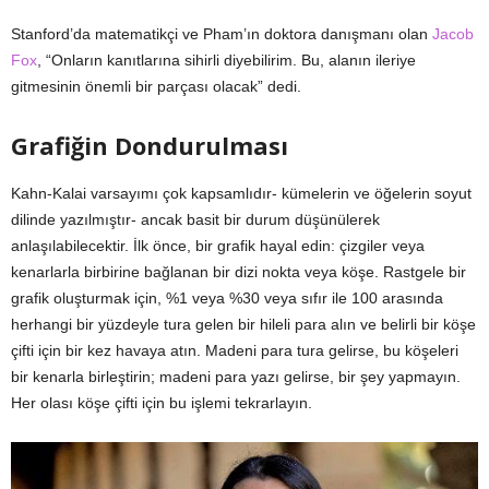
Stanford’da matematikçi ve Pham’ın doktora danışmanı olan
Jacob
Fox
, “Onların kanıtlarına sihirli diyebilirim. Bu, alanın ileriye
gitmesinin önemli bir parçası olacak” dedi.
Grafiğin Dondurulması
Kahn-Kalai varsayımı çok kapsamlıdır- kümelerin ve öğelerin soyut
dilinde yazılmıştır- ancak basit bir durum düşünülerek
anlaşılabilecektir. İlk önce, bir grafik hayal edin: çizgiler veya
kenarlarla birbirine bağlanan bir dizi nokta veya köşe. Rastgele bir
grafik oluşturmak için, %1 veya %30 veya sıfır ile 100 arasında
herhangi bir yüzdeyle tura gelen bir hileli para alın ve belirli bir köşe
çifti için bir kez havaya atın. Madeni para tura gelirse, bu köşeleri
bir kenarla birleştirin; madeni para yazı gelirse, bir şey yapmayın.
Her olası köşe çifti için bu işlemi tekrarlayın.