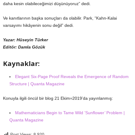
daha kesin olabileceğimizi düşünüyoruz” dedi.
Ve kanıtlarının başka sonuçları da olabilir. Park, “Kahn-Kalai
varsayımı hikâyenin sonu değil” dedi.
Yazar: Hüseyin Türker
Editör: Damla Gözük
Kaynaklar:
Elegant Six-Page Proof Reveals the Emergence of Random
Structure | Quanta Magazine
Konuyla ilgili öncül bir blog 21 Ekim=2019’da yayınlanmış:
Mathematicians Begin to Tame Wild ‘Sunflower’ Problem |
Quanta Magazine
Post Views:
8.920