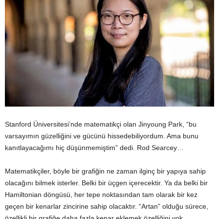
Stanford Üniversitesi’nde matematikçi olan Jinyoung Park, “bu
varsayımın güzelliğini ve gücünü hissedebiliyordum. Ama bunu
kanıtlayacağımı hiç düşünmemiştim” dedi. Rod Searcey…
Matematikçiler, böyle bir grafiğin ne zaman ilginç bir yapıya sahip
olacağını bilmek isterler. Belki bir üçgen içerecektir. Ya da belki bir
Hamiltonian döngüsü, her tepe noktasından tam olarak bir kez
geçen bir kenarlar zincirine sahip olacaktır. “Artan” olduğu sürece,
özellikli bir grafiğe daha fazla kenar eklemek özelliğini yok