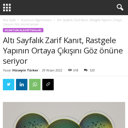
Ana Sayfa
Kuantum Algoritmaları
Altı Sayfalık Zarif Kanıt, Rastgele Yapının Ortaya
Çıkışını Göz önüne seriyor
KUANTUM ALGORITMALARI
Altı Sayfalık Zarif Kanıt, Rastgele
Yapının Ortaya Çıkışını Göz önüne
seriyor
Yazar
Hüseyin Türker
-
29 Nisan 2022
618
320