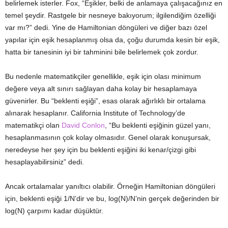
belirlemek isterler. Fox, “Eşikler, belki de anlamaya çalışacağınız en
temel şeydir. Rastgele bir nesneye bakıyorum; ilgilendiğim özelliği
var mı?” dedi. Yine de Hamiltonian döngüleri ve diğer bazı özel
yapılar için eşik hesaplanmış olsa da, çoğu durumda kesin bir eşik,
hatta bir tanesinin iyi bir tahminini bile belirlemek çok zordur.
Bu nedenle matematikçiler genellikle, eşik için olası minimum
değere veya alt sınırı sağlayan daha kolay bir hesaplamaya
güvenirler. Bu “beklenti eşiği”, esas olarak ağırlıklı bir ortalama
alınarak hesaplanır. California Institute of Technology’de
matematikçi olan
David Conlon
, “Bu beklenti eşiğinin güzel yanı,
hesaplanmasının çok kolay olmasıdır. Genel olarak konuşursak,
neredeyse her şey için bu beklenti eşiğini iki kenar/çizgi gibi
hesaplayabilirsiniz” dedi.
Ancak ortalamalar yanıltıcı olabilir. Örneğin Hamiltonian döngüleri
için, beklenti eşiği 1/N’dir ve bu, log(N)/N’nin gerçek değerinden bir
log(N) çarpımı kadar düşüktür.