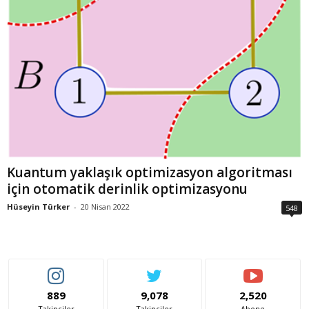
Kuantum yaklaşık optimizasyon algoritması
için otomatik derinlik optimizasyonu
Hüseyin Türker
-
20 Nisan 2022
548
889
9,078
2,520
Takipçiler
Takipçiler
Abone