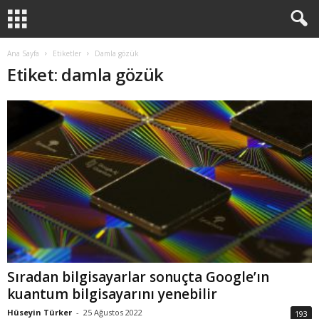
Ana Sayfa
Etiketler
Damla gözük
Etiket: damla gözük
Sıradan bilgisayarlar sonuçta Google’ın
kuantum bilgisayarını yenebilir
Hüseyin Türker
-
25 Ağustos 2022
193