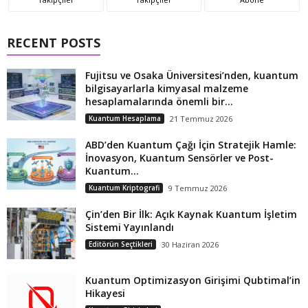
RECENT POSTS
Fujitsu ve Osaka Üniversitesi’nden, kuantum
bilgisayarlarla kimyasal malzeme
hesaplamalarında önemli bir...
Kuantum Hesaplama
21 Temmuz 2026
ABD’den Kuantum Çağı İçin Stratejik Hamle:
İnovasyon, Kuantum Sensörler ve Post-
Kuantum...
Kuantum Kriptografi
9 Temmuz 2026
Çin’den Bir İlk: Açık Kaynak Kuantum İşletim
Sistemi Yayınlandı
Editörün Seçtikleri
30 Haziran 2026
Kuantum Optimizasyon Girişimi Qubtimal’in
Hikayesi