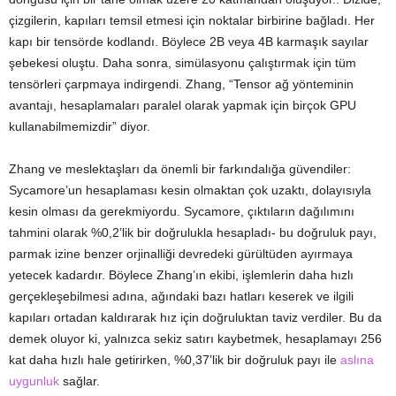
çizgilerin, kapıları temsil etmesi için noktalar birbirine bağladı. Her
kapı bir tensörde kodlandı. Böylece 2B veya 4B karmaşık sayılar
şebekesi oluştu. Daha sonra, simülasyonu çalıştırmak için tüm
tensörleri çarpmaya indirgendi. Zhang, “Tensor ağ yönteminin
avantajı, hesaplamaları paralel olarak yapmak için birçok GPU
kullanabilmemizdir” diyor.
Zhang ve meslektaşları da önemli bir farkındalığa güvendiler:
Sycamore’un hesaplaması kesin olmaktan çok uzaktı, dolayısıyla
kesin olması da gerekmiyordu. Sycamore, çıktıların dağılımını
tahmini olarak %0,2’lik bir doğrulukla hesapladı- bu doğruluk payı,
parmak izine benzer orjinalliği devredeki gürültüden ayırmaya
yetecek kadardır. Böylece Zhang’ın ekibi, işlemlerin daha hızlı
gerçekleşebilmesi adına, ağındaki bazı hatları keserek ve ilgili
kapıları ortadan kaldırarak hız için doğruluktan taviz verdiler. Bu da
demek oluyor ki, yalnızca sekiz satırı kaybetmek, hesaplamayı 256
kat daha hızlı hale getirirken, %0,37’lik bir doğruluk payı ile
aslına
uygunluk
sağlar.