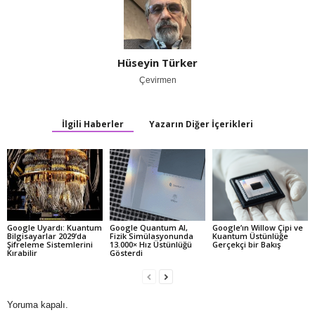
Hüseyin Türker
Çevirmen
İlgili Haberler
Yazarın Diğer İçerikleri
Google Uyardı: Kuantum
Google Quantum AI,
Google’ın Willow Çipi ve
Bilgisayarlar 2029’da
Fizik Simülasyonunda
Kuantum Üstünlüğe
Şifreleme Sistemlerini
13.000× Hız Üstünlüğü
Gerçekçi bir Bakış
Kırabilir
Gösterdi
Yoruma kapalı.