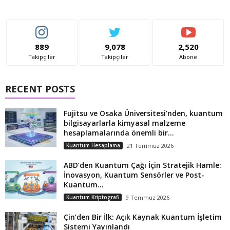
889
9,078
2,520
Takipçiler
Takipçiler
Abone
RECENT POSTS
Fujitsu ve Osaka Üniversitesi’nden, kuantum
bilgisayarlarla kimyasal malzeme
hesaplamalarında önemli bir...
Kuantum Hesaplama
21 Temmuz 2026
ABD’den Kuantum Çağı İçin Stratejik Hamle:
İnovasyon, Kuantum Sensörler ve Post-
Kuantum...
Kuantum Kriptografi
9 Temmuz 2026
Çin’den Bir İlk: Açık Kaynak Kuantum İşletim
Sistemi Yayınlandı