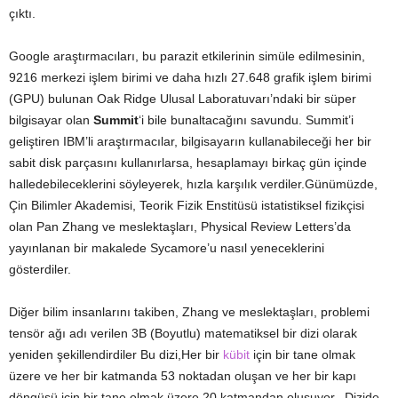
çıktı.
Google araştırmacıları, bu parazit etkilerinin simüle edilmesinin,
9216 merkezi işlem birimi ve daha hızlı 27.648 grafik işlem birimi
(GPU) bulunan Oak Ridge Ulusal Laboratuvarı’ndaki bir süper
bilgisayar olan
Summit
‘i bile bunaltacağını savundu. Summit’i
geliştiren IBM’li araştırmacılar, bilgisayarın kullanabileceği her bir
sabit disk parçasını kullanırlarsa, hesaplamayı birkaç gün içinde
halledebileceklerini söyleyerek, hızla karşılık verdiler.Günümüzde,
Çin Bilimler Akademisi, Teorik Fizik Enstitüsü istatistiksel fizikçisi
olan Pan Zhang ve meslektaşları, Physical Review Letters’da
yayınlanan bir makalede Sycamore’u nasıl yeneceklerini
gösterdiler.
Diğer bilim insanlarını takiben, Zhang ve meslektaşları, problemi
tensör ağı adı verilen 3B (Boyutlu) matematiksel bir dizi olarak
yeniden şekillendirdiler Bu dizi,Her bir
kübit
için bir tane olmak
üzere ve her bir katmanda 53 noktadan oluşan ve her bir kapı
döngüsü için bir tane olmak üzere 20 katmandan oluşuyor.. Dizide,