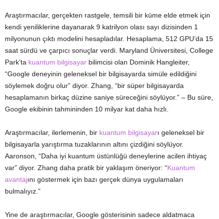
Araştırmacılar, gerçekten rastgele, temsili bir küme elde etmek için
kendi yeniliklerine dayanarak 9 katrilyon olası sayı dizisinden 1
milyonunun çıktı modelini hesapladılar. Hesaplama, 512 GPU’da 15
saat sürdü ve çarpıcı sonuçlar verdi. Maryland Üniversitesi, College
Park’ta
kuantum bilgisayar
bilimcisi olan Dominik Hangleiter,
“Google deneyinin geleneksel bir bilgisayarda simüle edildiğini
söylemek doğru olur” diyor. Zhang, “bir süper bilgisayarda
hesaplamanın birkaç düzine saniye süreceğini söylüyor.” – Bu süre,
Google ekibinin tahmininden 10 milyar kat daha hızlı.
Araştırmacılar, ilerlemenin, bir
kuantum bilgisayar
ı geleneksel bir
bilgisayarla yarıştırma tuzaklarının altını çizdiğini söylüyor.
Aaronson, “Daha iyi kuantum üstünlüğü deneylerine acilen ihtiyaç
var” diyor. Zhang daha pratik bir yaklaşım öneriyor: “
Kuantum
avantaj
ını göstermek için bazı gerçek dünya uygulamaları
bulmalıyız.”
Yine de araştırmacılar, Google gösterisinin sadece aldatmaca