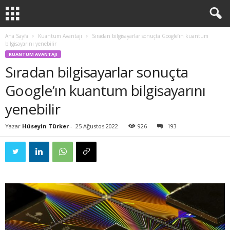
Ana Sayfa
Kuantum Avantajı
Sıradan bilgisayarlar sonuçta Google’ın kuantum
bilgisayarını yenebilir
KUANTUM AVANTAJI
Sıradan bilgisayarlar sonuçta
Google’ın kuantum bilgisayarını
yenebilir
Yazar
Hüseyin Türker
-
25 Ağustos 2022
926
193