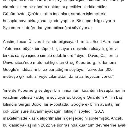
olarak bilinen bir dönüm noktasını geçtiklerini iddia ettiler.
Günümüzde, Çin’deki bilim insanları, sıradan işlemcilerle
hesaplamayı birkaç saat içinde yaptılar. Bir süper bilgisayarın
Sycamore’u doğrudan yenebileceğini söylüyorlar.
Austin, Texas Üniversitesi’nde bilgisayar bilimcisi Scott Aaronson,
“Yeterince büyük bir süper bilgisayara erişimleri olsaydı, görevi
birkaç saniye içinde simüle edebilirlerdi” diyor. Davis, California
Üniversitesi’nde matematikçi olan Greg Kuperberg, ilerlemenin
Google’ın iddiasını biraz parlattığını söylüyo:. “Zirveden 300
metreye çıkmak, zirveye çıkmaktan daha az heyecan verici.”
Yine de Kuperberg ve diğer bilim insanları, kuantum hesaplamanın
vaadinin belirsiz kaldığını söylüyorlar. Google Quantum AI’nin baş
bilimcisi Sergio Boixo, bir e-postada, Google ekibinin avantajının
çok uzun süre dayanmayacağını bildiğini söyledi. “2019
makalemizde klasik algoritmaların gelişeceğini söylemiştik. Ancak,
bu klasik yaklaşımın 2022 ve sonrasında kuantum devrelerine ayak