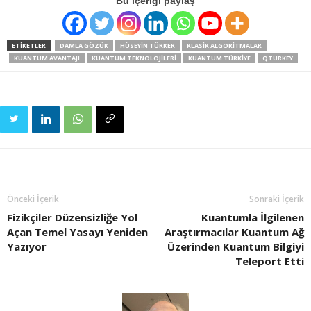
Bu içeriği paylaş
ETIKETLER
DAMLA GÖZÜK
HÜSEYIN TÜRKER
KLASIK ALGORITMALAR
KUANTUM AVANTAJI
KUANTUM TEKNOLOJILERI
KUANTUM TÜRKIYE
QTURKEY
Önceki İçerik
Sonraki İçerik
Fizikçiler Düzensizliğe Yol
Kuantumla İlgilenen
Açan Temel Yasayı Yeniden
Araştırmacılar Kuantum Ağ
Yazıyor
Üzerinden Kuantum Bilgiyi
Teleport Etti