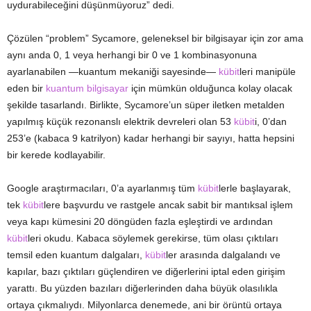
uydurabileceğini düşünmüyoruz” dedi.
Çözülen “problem” Sycamore, geleneksel bir bilgisayar için zor ama
aynı anda 0, 1 veya herhangi bir 0 ve 1 kombinasyonuna
ayarlanabilen —kuantum mekaniği sayesinde—
kübit
leri manipüle
eden bir
kuantum bilgisayar
için mümkün olduğunca kolay olacak
şekilde tasarlandı. Birlikte, Sycamore’un süper iletken metalden
yapılmış küçük rezonanslı elektrik devreleri olan 53
kübit
i, 0’dan
253’e (kabaca 9 katrilyon) kadar herhangi bir sayıyı, hatta hepsini
bir kerede kodlayabilir.
Google araştırmacıları, 0’a ayarlanmış tüm
kübit
lerle başlayarak,
tek
kübit
lere başvurdu ve rastgele ancak sabit bir mantıksal işlem
veya kapı kümesini 20 döngüden fazla eşleştirdi ve ardından
kübit
leri okudu. Kabaca söylemek gerekirse, tüm olası çıktıları
temsil eden kuantum dalgaları,
kübit
ler arasında dalgalandı ve
kapılar, bazı çıktıları güçlendiren ve diğerlerini iptal eden girişim
yarattı. Bu yüzden bazıları diğerlerinden daha büyük olasılıkla
ortaya çıkmalıydı. Milyonlarca denemede, ani bir örüntü ortaya