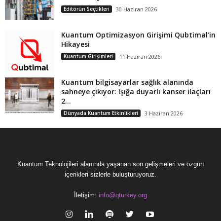
Editörün Seçtikleri
30 Haziran 2026
Kuantum Optimizasyon Girişimi Qubtimal’in
Hikayesi
Kuantum Girişimleri
11 Haziran 2026
Kuantum bilgisayarlar sağlık alanında
sahneye çıkıyor: Işığa duyarlı kanser ilaçları
2...
Dünyada Kuantum Etkinlikleri
3 Haziran 2026
Kuantum Teknolojileri alanında yaşanan son gelişmeleri ve özgün
içerikleri sizlerle buluşturuyoruz.
İletişim:
info@qturkey.org