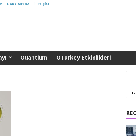
D
HAKKIMIZDA
İLETIŞIM
yı
Quantium
QTurkey Etkinlikleri
Ta
RE