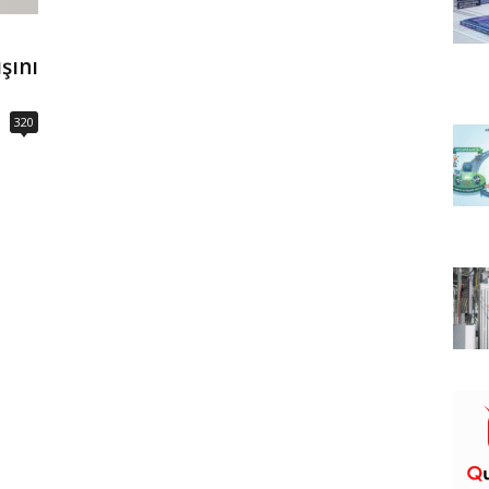
şını
320