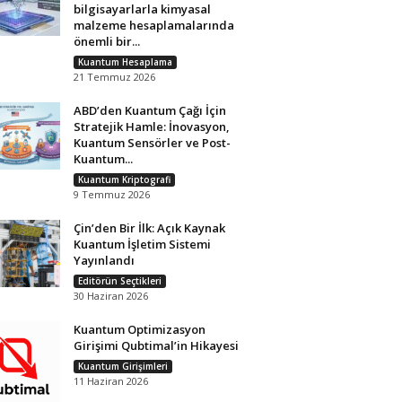
bilgisayarlarla kimyasal
malzeme hesaplamalarında
önemli bir...
Kuantum Hesaplama
21 Temmuz 2026
ABD’den Kuantum Çağı İçin
Stratejik Hamle: İnovasyon,
Kuantum Sensörler ve Post-
Kuantum...
Kuantum Kriptografi
9 Temmuz 2026
Çin’den Bir İlk: Açık Kaynak
Kuantum İşletim Sistemi
Yayınlandı
Editörün Seçtikleri
30 Haziran 2026
Kuantum Optimizasyon
Girişimi Qubtimal’in Hikayesi
Kuantum Girişimleri
11 Haziran 2026