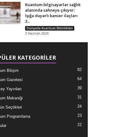
Kuantum bilgisayarlar sağlık
alanında sahneye çıkıyor:
Işığa duyarlı kanser ilaçları
2...
Dünyada Kuantum Etkinlikleri
3 Haziran 2026
ÜLER KATEGORİLER
82
um Bilişim
64
um Gazetesi
39
ey Yayınları
31
um Mekaniği
24
ün Seçtikleri
23
tum Programlama
22
ular