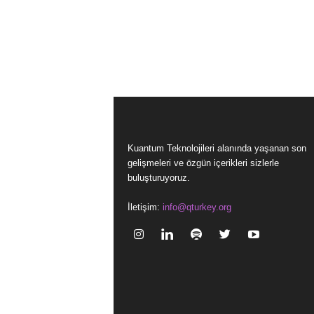
Kuantum Teknolojileri alanında yaşanan son
gelişmeleri ve özgün içerikleri sizlerle
buluşturuyoruz.
İletişim:
info@qturkey.org