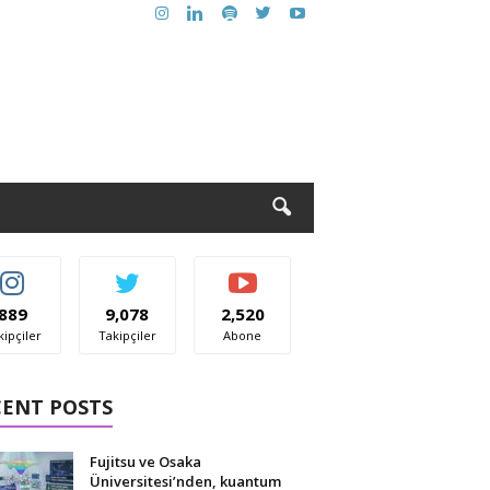
889
9,078
2,520
kipçiler
Takipçiler
Abone
CENT POSTS
Fujitsu ve Osaka
Üniversitesi’nden, kuantum