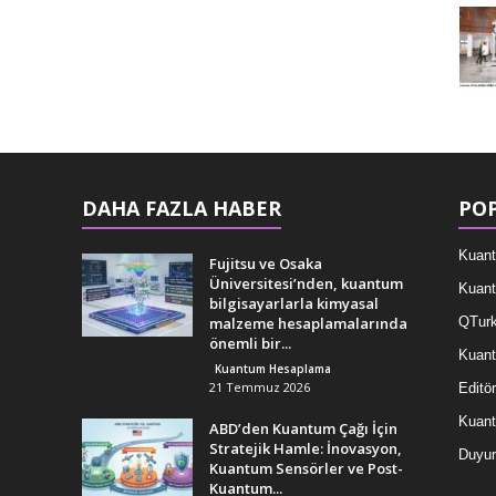
DAHA FAZLA HABER
POP
Kuant
Fujitsu ve Osaka
Üniversitesi’nden, kuantum
Kuant
bilgisayarlarla kimyasal
malzeme hesaplamalarında
QTurk
önemli bir...
Kuant
Kuantum Hesaplama
21 Temmuz 2026
Editör
Kuan
ABD’den Kuantum Çağı İçin
Stratejik Hamle: İnovasyon,
Duyur
Kuantum Sensörler ve Post-
Kuantum...