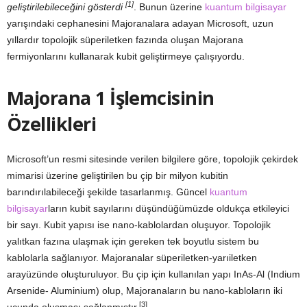
[1]
geliştirilebileceğini gösterdi
. Bunun üzerine
kuantum bilgisayar
yarışındaki cephanesini Majoranalara adayan Microsoft, uzun
yıllardır topolojik süperiletken fazında oluşan Majorana
fermiyonlarını kullanarak kubit geliştirmeye çalışıyordu.
Majorana 1 İşlemcisinin
Özellikleri
Microsoft’un resmi sitesinde verilen bilgilere göre, topolojik çekirdek
mimarisi üzerine geliştirilen bu çip bir milyon kubitin
barındırılabileceği şekilde tasarlanmış. Güncel
kuantum
bilgisayar
ların kubit sayılarını düşündüğümüzde oldukça etkileyici
bir sayı. Kubit yapısı ise nano-kablolardan oluşuyor. Topolojik
yalıtkan fazına ulaşmak için gereken tek boyutlu sistem bu
kablolarla sağlanıyor. Majoranalar süperiletken-yarıiletken
arayüzünde oluşturuluyor. Bu çip için kullanılan yapı InAs-Al (Indium
Arsenide- Aluminium) olup, Majoranaların bu nano-kabloların iki
[3]
ucunda oluşması sağlanmıştır.