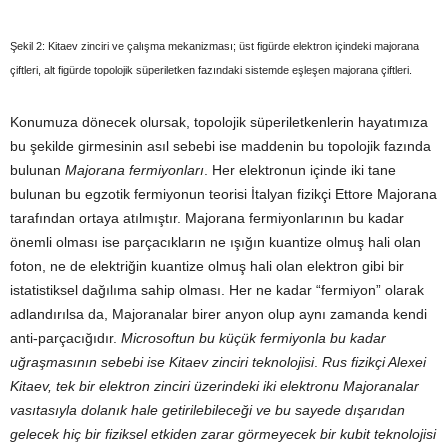
Şekil 2: Kitaev zinciri ve çalışma mekanizması; üst figürde elektron içindeki majorana
çiftleri, alt figürde topolojik süperiletken fazındaki sistemde eşleşen majorana çiftleri.
Konumuza dönecek olursak, topolojik süperiletkenlerin hayatımıza
bu şekilde girmesinin asıl sebebi ise maddenin bu topolojik fazında
bulunan
Majorana fermiyonları
. Her elektronun içinde iki tane
bulunan bu egzotik fermiyonun teorisi İtalyan fizikçi Ettore Majorana
tarafından ortaya atılmıştır. Majorana fermiyonlarının bu kadar
önemli olması ise parçacıkların ne ışığın kuantize olmuş hali olan
foton, ne de elektriğin kuantize olmuş hali olan elektron gibi bir
istatistiksel dağılıma sahip olması. Her ne kadar “fermiyon” olarak
adlandırılsa da, Majoranalar birer anyon olup aynı zamanda kendi
anti-parçacığıdır.
Microsoftun bu küçük fermiyonla bu kadar
uğraşmasının sebebi ise Kitaev zinciri teknolojisi
.
Rus fizikçi Alexei
Kitaev, tek bir elektron zinciri üzerindeki iki elektronu Majoranalar
vasıtasıyla dolanık hale getirilebileceği ve bu sayede dışarıdan
gelecek hiç bir fiziksel etkiden zarar görmeyecek bir kubit teknolojisi