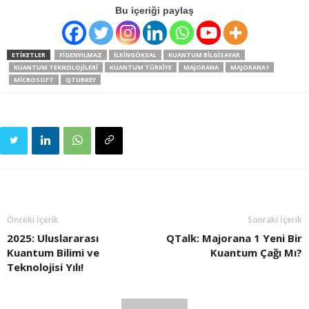
Bu içeriği paylaş
ETIKETLER
FIGENYILMAZ
ILKINGÖKSAL
KUANTUM BILGISAYAR
KUANTUM TEKNOLOJILERI
KUANTUM TÜRKIYE
MAJORANA
MAJORANA1
MICROSOFT
QTURKEY
Önceki İçerik
Sonraki İçerik
2025: Uluslararası
QTalk: Majorana 1 Yeni Bir
Kuantum Bilimi ve
Kuantum Çağı Mı?
Teknolojisi Yılı!