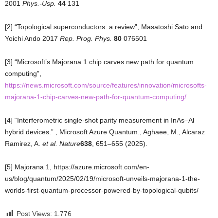
2001
Phys.-Usp.
44
131
[2] “Topological superconductors: a review”, Masatoshi Sato and
Yoichi Ando 2017
Rep. Prog. Phys.
80
076501
[3] “Microsoft’s Majorana 1 chip carves new path for quantum
computing”,
https://news.microsoft.com/source/features/innovation/microsofts-
majorana-1-chip-carves-new-path-for-quantum-computing/
[4] “Interferometric single-shot parity measurement in InAs–Al
hybrid devices.” , Microsoft Azure Quantum., Aghaee, M., Alcaraz
Ramirez, A.
et al. Nature
638
, 651–655 (2025).
[5] Majorana 1, https://azure.microsoft.com/en-
us/blog/quantum/2025/02/19/microsoft-unveils-majorana-1-the-
worlds-first-quantum-processor-powered-by-topological-qubits/
Post Views:
1.776