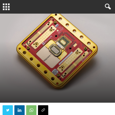
EDITÖRÜN SEÇTIKLERI
KUANTUM GIRIŞIMLERI
KUANTUM ŞIRKETLERI
Yazar
İlkin Göksal
-
26 Şubat 2025
734
0