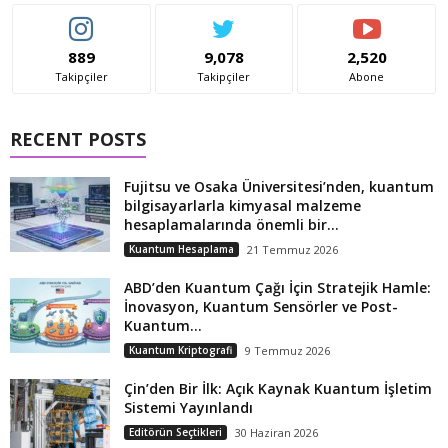
889
9,078
2,520
Takipçiler
Takipçiler
Abone
RECENT POSTS
Fujitsu ve Osaka Üniversitesi’nden, kuantum
bilgisayarlarla kimyasal malzeme
hesaplamalarında önemli bir...
Kuantum Hesaplama
21 Temmuz 2026
ABD’den Kuantum Çağı İçin Stratejik Hamle:
İnovasyon, Kuantum Sensörler ve Post-
Kuantum...
Kuantum Kriptografi
9 Temmuz 2026
Çin’den Bir İlk: Açık Kaynak Kuantum İşletim
Sistemi Yayınlandı
Editörün Seçtikleri
30 Haziran 2026