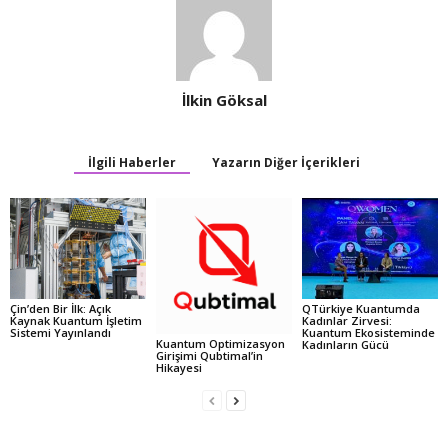
İlkin Göksal
İlgili Haberler
Yazarın Diğer İçerikleri
Çin’den Bir İlk: Açık
QTürkiye Kuantumda
Kaynak Kuantum İşletim
Kadınlar Zirvesi:
Sistemi Yayınlandı
Kuantum Ekosisteminde
Kuantum Optimizasyon
Kadınların Gücü
Girişimi Qubtimal’in
Hikayesi