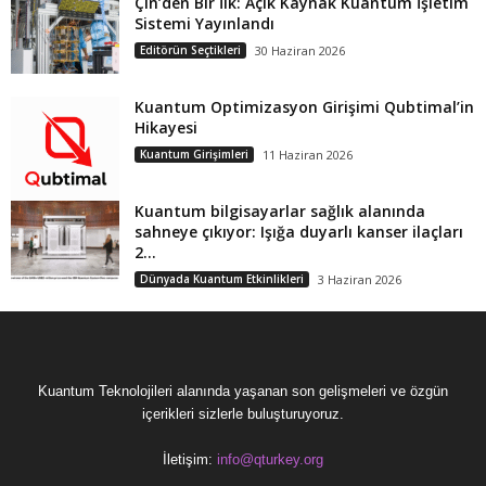
Çin’den Bir İlk: Açık Kaynak Kuantum İşletim
Sistemi Yayınlandı
Editörün Seçtikleri
30 Haziran 2026
Kuantum Optimizasyon Girişimi Qubtimal’in
Hikayesi
Kuantum Girişimleri
11 Haziran 2026
Kuantum bilgisayarlar sağlık alanında
sahneye çıkıyor: Işığa duyarlı kanser ilaçları
2...
Dünyada Kuantum Etkinlikleri
3 Haziran 2026
Kuantum Teknolojileri alanında yaşanan son gelişmeleri ve özgün
içerikleri sizlerle buluşturuyoruz.
İletişim:
info@qturkey.org