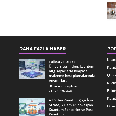
DAHA FAZLA HABER
POP
Kuant
Fujitsu ve Osaka
Üniversitesi’nden, kuantum
Kuant
bilgisayarlarla kimyasal
malzeme hesaplamalarında
QTurk
önemli bir...
Kuant
Kuantum Hesaplama
21 Temmuz 2026
Editör
Kuan
ABD’den Kuantum Çağı İçin
Stratejik Hamle: İnovasyon,
Duyur
Kuantum Sensörler ve Post-
Kuantum...