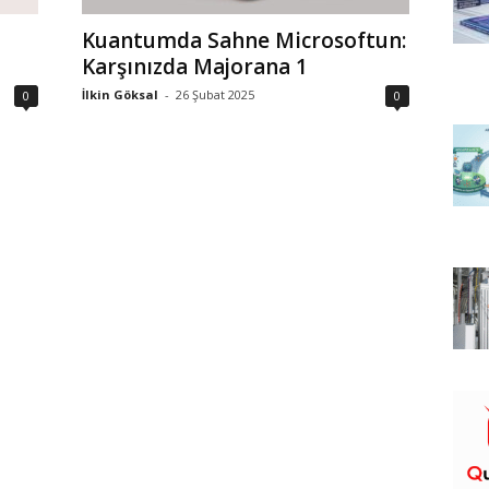
Kuantumda Sahne Microsoftun:
Karşınızda Majorana 1
İlkin Göksal
-
26 Şubat 2025
0
0