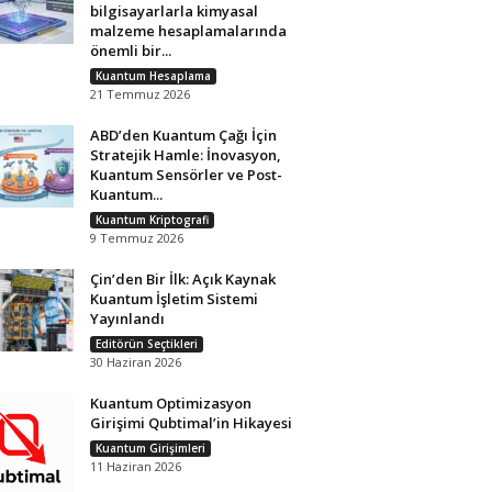
bilgisayarlarla kimyasal
malzeme hesaplamalarında
önemli bir...
Kuantum Hesaplama
21 Temmuz 2026
ABD’den Kuantum Çağı İçin
Stratejik Hamle: İnovasyon,
Kuantum Sensörler ve Post-
Kuantum...
Kuantum Kriptografi
9 Temmuz 2026
Çin’den Bir İlk: Açık Kaynak
Kuantum İşletim Sistemi
Yayınlandı
Editörün Seçtikleri
30 Haziran 2026
Kuantum Optimizasyon
Girişimi Qubtimal’in Hikayesi
Kuantum Girişimleri
11 Haziran 2026