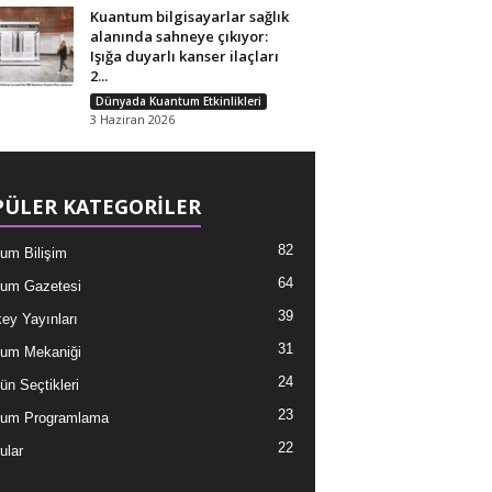
Kuantum bilgisayarlar sağlık
alanında sahneye çıkıyor:
Işığa duyarlı kanser ilaçları
2...
Dünyada Kuantum Etkinlikleri
3 Haziran 2026
ÜLER KATEGORİLER
82
um Bilişim
64
um Gazetesi
39
ey Yayınları
31
um Mekaniği
24
ün Seçtikleri
23
tum Programlama
22
ular