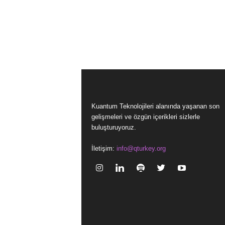
Kuantum Teknolojileri alanında yaşanan son
gelişmeleri ve özgün içerikleri sizlerle
buluşturuyoruz.
İletişim:
info@qturkey.org