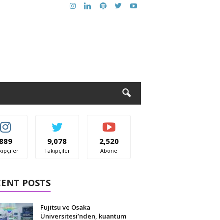
889
9,078
2,520
kipçiler
Takipçiler
Abone
CENT POSTS
Fujitsu ve Osaka
Üniversitesi’nden, kuantum