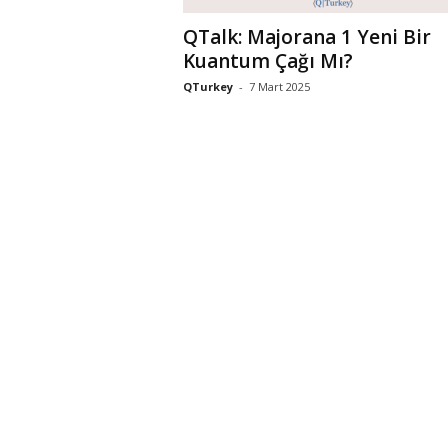
QTalk: Majorana 1 Yeni Bir
Kuantum Çağı Mı?
QTurkey
-
7 Mart 2025