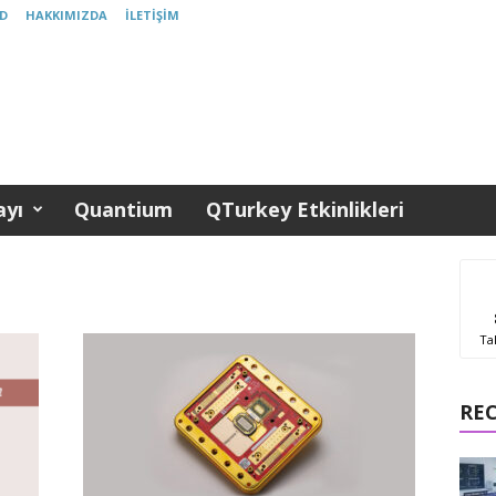
D
HAKKIMIZDA
İLETIŞIM
yı
Quantium
QTurkey Etkinlikleri
Ta
RE