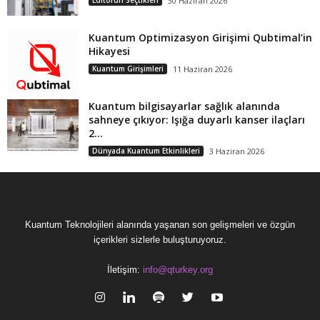
Editörün Seçtikleri
30 Haziran 2026
Kuantum Optimizasyon Girişimi Qubtimal’in
Hikayesi
Kuantum Girişimleri
11 Haziran 2026
Kuantum bilgisayarlar sağlık alanında
sahneye çıkıyor: Işığa duyarlı kanser ilaçları
2...
Dünyada Kuantum Etkinlikleri
3 Haziran 2026
Kuantum Teknolojileri alanında yaşanan son gelişmeleri ve özgün
içerikleri sizlerle buluşturuyoruz.
İletişim:
info@qturkey.org