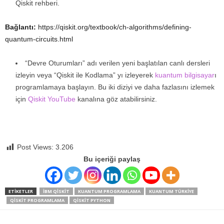
Qiskit rehberi.
Bağlantı:
https://qiskit.org/textbook/ch-algorithms/defining-
quantum-circuits.html
“Devre Oturumları” adı verilen yeni başlatılan canlı dersleri
izleyin veya “Qiskit ile Kodlama” yı izleyerek
kuantum bilgisayar
ı
programlamaya başlayın. Bu iki diziyi ve daha fazlasını izlemek
için
Qiskit YouTube
kanalına göz atabilirsiniz.
Post Views:
3.206
Bu içeriği paylaş
ETIKETLER
IBM QISKIT
KUANTUM PROGRAMLAMA
KUANTUM TÜRKIYE
QISKIT PROGRAMLAMA
QISKIT PYTHON