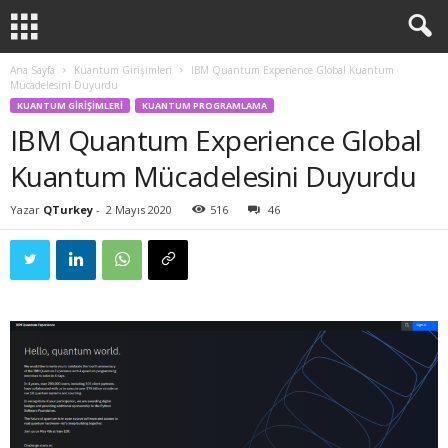
Ana Sayfa
Kuantum Girişimleri
IBM Quantum Experience Global Kuantum
Mücadelesini Duyurdu
KUANTUM GIRIŞIMLERI
KUANTUM PROGRAMLAMA
IBM Quantum Experience Global
Kuantum Mücadelesini Duyurdu
Yazar
QTurkey
-
2 Mayıs 2020
516
46