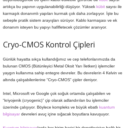
artıkça bu yapının uygulanabilirliği düşüyor. Yüksek
kübit
sayısı ile
karmaşık donanımlı yapıları kurmak çok daha zorlaşıyor. İşte bu
sebeple pratik sistem arayışları sürüyor. Kablo karmaşası ve ek
donanım isteyen bu yapıyı hafifletecek çözümler aranıyor.
Cryo-CMOS Kontrol Çipleri
Günlük hayatta sıkça kullandığımız ve cep telefonlarımızda da
bulunan CMOS (Bütünleyici Metal Oksit Yarı İletken) işlemciler
yaygın kullanıma sahip entegre devreler. Bu devrelerin 4 Kelvin ve
altında çalışabilenlerine “Cryo-CMOS” çipler deniyor.
Intel, Microsoft ve Google çok soğuk ortamda çalışabilen ve
“kriyojenik (cryogenic)” çip olarak adlandırılan bu işlemciler
üzerinde çalışıyor. Böylece kompleks ve büyük ebatlı
kuantum
bilgisayar
devreleri avuç içine sığacak boyutlara kavuşuyor.
Kuantum bilgisayar
larda her birim harici bir denetleyiciye bağlı bir