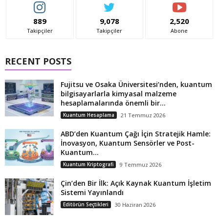
889
9,078
2,520
Takipçiler
Takipçiler
Abone
RECENT POSTS
Fujitsu ve Osaka Üniversitesi’nden, kuantum
bilgisayarlarla kimyasal malzeme
hesaplamalarında önemli bir...
Kuantum Hesaplama
21 Temmuz 2026
ABD’den Kuantum Çağı İçin Stratejik Hamle:
İnovasyon, Kuantum Sensörler ve Post-
Kuantum...
Kuantum Kriptografi
9 Temmuz 2026
Çin’den Bir İlk: Açık Kaynak Kuantum İşletim
Sistemi Yayınlandı
Editörün Seçtikleri
30 Haziran 2026