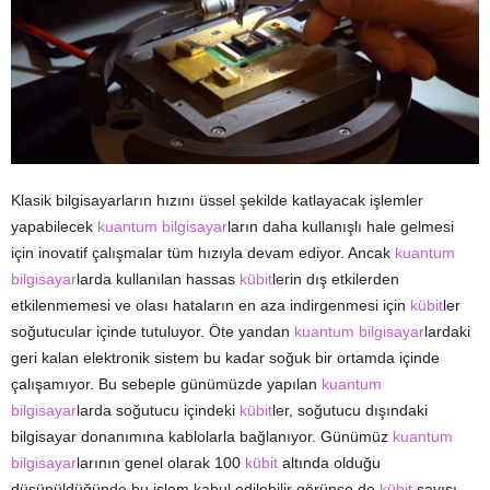
Klasik bilgisayarların hızını üssel şekilde katlayacak işlemler
yapabilecek
kuantum bilgisayar
ların daha kullanışlı hale gelmesi
için inovatif çalışmalar tüm hızıyla devam ediyor. Ancak
kuantum
bilgisayar
larda kullanılan hassas
kübit
lerin dış etkilerden
etkilenmemesi ve olası hataların en aza indirgenmesi için
kübit
ler
soğutucular içinde tutuluyor. Öte yandan
kuantum bilgisayar
lardaki
geri kalan elektronik sistem bu kadar soğuk bir ortamda içinde
çalışamıyor. Bu sebeple günümüzde yapılan
kuantum
bilgisayar
larda soğutucu içindeki
kübit
ler, soğutucu dışındaki
bilgisayar donanımına kablolarla bağlanıyor. Günümüz
kuantum
bilgisayar
larının genel olarak 100
kübit
altında olduğu
düşünüldüğünde bu işlem kabul edilebilir görünse de
kübit
sayısı