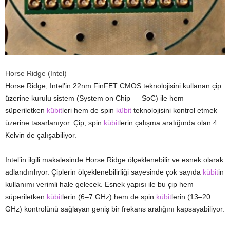
Horse Ridge (Intel)
Horse Ridge; Intel’in 22nm FinFET CMOS teknolojisini kullanan çip
üzerine kurulu sistem (System on Chip — SoC) ile hem
süperiletken
kübit
leri hem de spin
kübit
teknolojisini kontrol etmek
üzerine tasarlanıyor. Çip, spin
kübit
lerin çalışma aralığında olan 4
Kelvin de çalışabiliyor.
Intel’in ilgili makalesinde Horse Ridge ölçeklenebilir ve esnek olarak
adlandırılıyor. Çiplerin ölçeklenebilirliği sayesinde çok sayıda
kübit
in
kullanımı verimli hale gelecek. Esnek yapısı ile bu çip hem
süperiletken
kübit
lerin (6–7 GHz) hem de spin
kübit
lerin (13–20
GHz) kontrolünü sağlayan geniş bir frekans aralığını kapsayabiliyor.