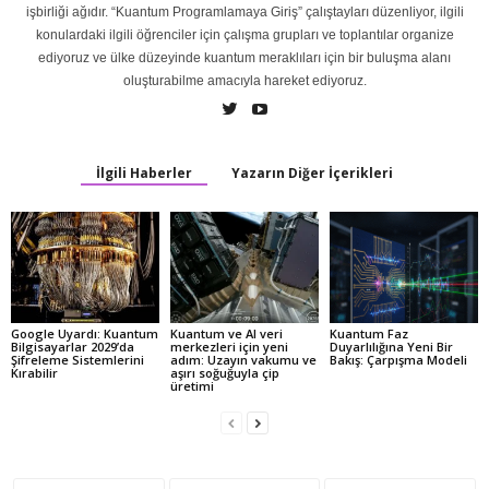
işbirliği ağıdır. “Kuantum Programlamaya Giriş” çalıştayları düzenliyor, ilgili
konulardaki ilgili öğrenciler için çalışma grupları ve toplantılar organize
ediyoruz ve ülke düzeyinde kuantum meraklıları için bir buluşma alanı
oluşturabilme amacıyla hareket ediyoruz.
İlgili Haberler
Yazarın Diğer İçerikleri
Google Uyardı: Kuantum
Kuantum ve AI veri
Kuantum Faz
Bilgisayarlar 2029’da
merkezleri için yeni
Duyarlılığına Yeni Bir
Şifreleme Sistemlerini
adım: Uzayın vakumu ve
Bakış: Çarpışma Modeli
Kırabilir
aşırı soğuğuyla çip
üretimi