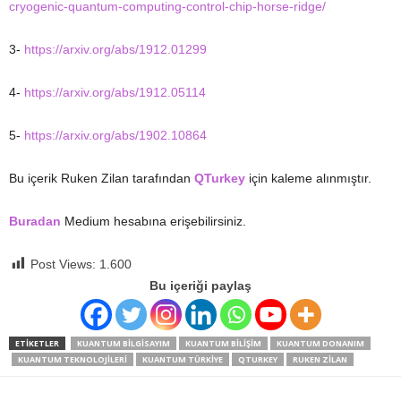
cryogenic-quantum-computing-control-chip-horse-ridge/
3-
https://arxiv.org/abs/1912.01299
4-
https://arxiv.org/abs/1912.05114
5-
https://arxiv.org/abs/1902.10864
Bu içerik Ruken Zilan tarafından
QTurkey
için kaleme alınmıştır.
Buradan
Medium hesabına erişebilirsiniz.
Post Views:
1.600
Bu içeriği paylaş
ETIKETLER
KUANTUM BILGISAYIM
KUANTUM BILIŞIM
KUANTUM DONANIM
KUANTUM TEKNOLOJILERI
KUANTUM TÜRKIYE
QTURKEY
RUKEN ZILAN