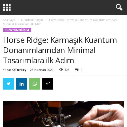
Ana Sayfa
Kuantum Bilişim
Horse Ridge: Karmaşık Kuantum Donanımlarından
Minimal Tasarımlara ilk Adım
KUANTUM BILIŞIM
Horse Ridge: Karmaşık Kuantum
Donanımlarından Minimal
Tasarımlara ilk Adım
Yazar
QTurkey
-
28 Haziran 2020
408
0