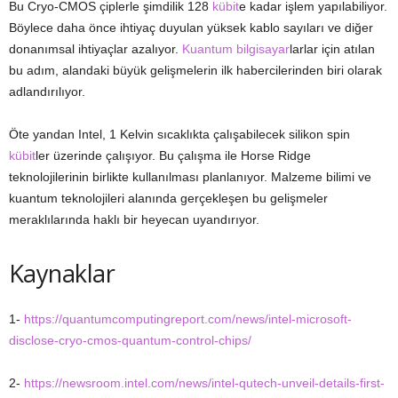
Bu Cryo-CMOS çiplerle şimdilik 128
kübit
e kadar işlem yapılabiliyor.
Böylece daha önce ihtiyaç duyulan yüksek kablo sayıları ve diğer
donanımsal ihtiyaçlar azalıyor.
Kuantum bilgisayar
larlar için atılan
bu adım, alandaki büyük gelişmelerin ilk habercilerinden biri olarak
adlandırılıyor.
Öte yandan Intel, 1 Kelvin sıcaklıkta çalışabilecek silikon spin
kübit
ler üzerinde çalışıyor. Bu çalışma ile Horse Ridge
teknolojilerinin birlikte kullanılması planlanıyor. Malzeme bilimi ve
kuantum teknolojileri alanında gerçekleşen bu gelişmeler
meraklılarında haklı bir heyecan uyandırıyor.
Kaynaklar
1-
https://quantumcomputingreport.com/news/intel-microsoft-
disclose-cryo-cmos-quantum-control-chips/
2-
https://newsroom.intel.com/news/intel-qutech-unveil-details-first-