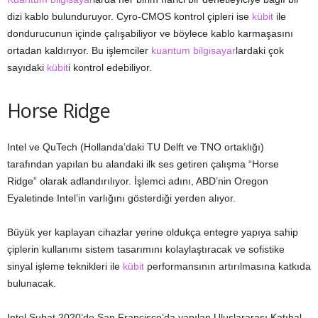
dizi kablo bulunduruyor. Cyro-CMOS kontrol çipleri ise
kübit
ile
dondurucunun içinde çalışabiliyor ve böylece kablo karmaşasını
ortadan kaldırıyor. Bu işlemciler
kuantum bilgisayar
lardaki çok
sayıdaki
kübit
i kontrol edebiliyor.
Horse Ridge
Intel ve QuTech (Hollanda’daki TU Delft ve TNO ortaklığı)
tarafından yapılan bu alandaki ilk ses getiren çalışma “Horse
Ridge” olarak adlandırılıyor. İşlemci adını, ABD’nin Oregon
Eyaletinde Intel’in varlığını gösterdiği yerden alıyor.
Büyük yer kaplayan cihazlar yerine oldukça entegre yapıya sahip
çiplerin kullanımı sistem tasarımını kolaylaştıracak ve sofistike
sinyal işleme teknikleri ile
kübit
performansının artırılmasına katkıda
bulunacak.
Intel Şubat 2020’de San Francisco’da yapılan Uluslararası Katıhal