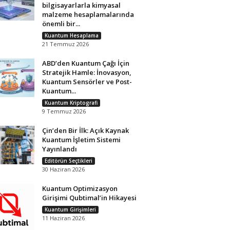
bilgisayarlarla kimyasal
malzeme hesaplamalarında
önemli bir...
Kuantum Hesaplama
21 Temmuz 2026
ABD’den Kuantum Çağı İçin
Stratejik Hamle: İnovasyon,
Kuantum Sensörler ve Post-
Kuantum...
Kuantum Kriptografi
9 Temmuz 2026
Çin’den Bir İlk: Açık Kaynak
Kuantum İşletim Sistemi
Yayınlandı
Editörün Seçtikleri
30 Haziran 2026
Kuantum Optimizasyon
Girişimi Qubtimal’in Hikayesi
Kuantum Girişimleri
11 Haziran 2026