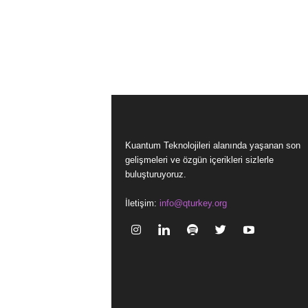
Kuantum Teknolojileri alanında yaşanan son
gelişmeleri ve özgün içerikleri sizlerle
buluşturuyoruz.
İletişim:
info@qturkey.org