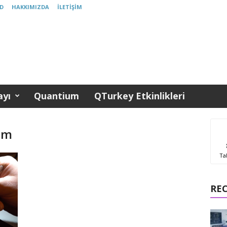
D
HAKKIMIZDA
İLETIŞIM
yı
Quantium
QTurkey Etkinlikleri
ım
Ta
RE