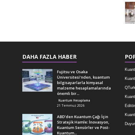
DAHA FAZLA HABER
POP
Kuant
Fujitsu ve Osaka
Üniversitesi’nden, kuantum
Kuant
bilgisayarlarla kimyasal
malzeme hesaplamalarında
QTurk
önemli bir...
Kuant
Kuantum Hesaplama
21 Temmuz 2026
Editör
Kuan
ABD’den Kuantum Çağı İçin
Stratejik Hamle: İnovasyon,
Duyur
Kuantum Sensörler ve Post-
Kuantum...