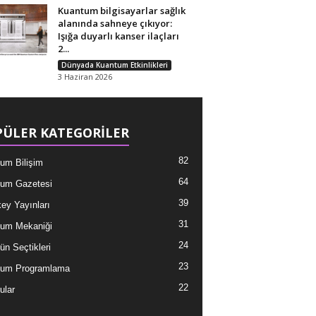
Kuantum bilgisayarlar sağlık
alanında sahneye çıkıyor:
Işığa duyarlı kanser ilaçları
2...
Dünyada Kuantum Etkinlikleri
3 Haziran 2026
ÜLER KATEGORİLER
82
um Bilişim
64
um Gazetesi
39
ey Yayınları
31
um Mekaniği
24
ün Seçtikleri
23
tum Programlama
22
ular