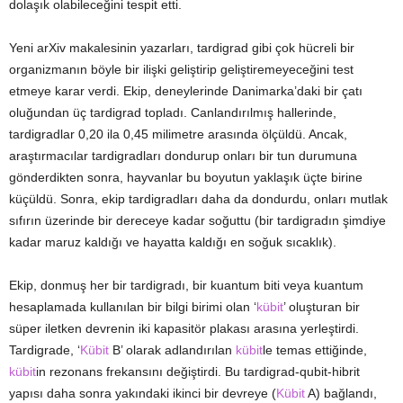
dolaşık olabileceğini tespit etti.
Yeni arXiv makalesinin yazarları, tardigrad gibi çok hücreli bir
organizmanın böyle bir ilişki geliştirip geliştiremeyeceğini test
etmeye karar verdi. Ekip, deneylerinde Danimarka’daki bir çatı
oluğundan üç tardigrad topladı. Canlandırılmış hallerinde,
tardigradlar 0,20 ila 0,45 milimetre arasında ölçüldü. Ancak,
araştırmacılar tardigradları dondurup onları bir tun durumuna
gönderdikten sonra, hayvanlar bu boyutun yaklaşık üçte birine
küçüldü. Sonra, ekip tardigradları daha da dondurdu, onları mutlak
sıfırın üzerinde bir dereceye kadar soğuttu (bir tardigradın şimdiye
kadar maruz kaldığı ve hayatta kaldığı en soğuk sıcaklık).
Ekip, donmuş her bir tardigradı, bir kuantum biti veya kuantum
hesaplamada kullanılan bir bilgi birimi olan ‘
kübit
’ oluşturan bir
süper iletken devrenin iki kapasitör plakası arasına yerleştirdi.
Tardigrade, ‘
Kübit
B’ olarak adlandırılan
kübit
le temas ettiğinde,
kübit
in rezonans frekansını değiştirdi. Bu tardigrad-qubit-hibrit
yapısı daha sonra yakındaki ikinci bir devreye (
Kübit
A) bağlandı,