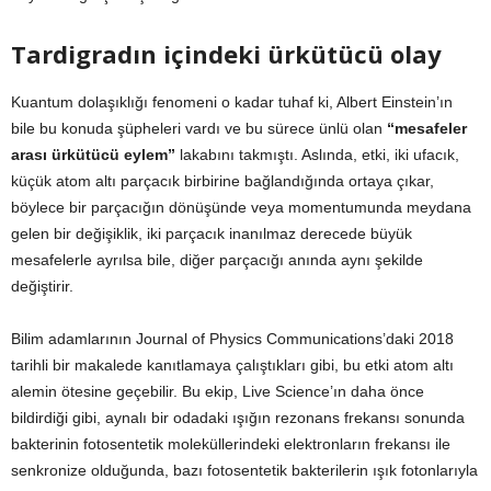
Tardigradın içindeki ürkütücü olay
Kuantum dolaşıklığı fenomeni o kadar tuhaf ki, Albert Einstein’ın
bile bu konuda şüpheleri vardı ve bu sürece ünlü olan
“mesafeler
arası ürkütücü eylem”
lakabını takmıştı. Aslında, etki, iki ufacık,
küçük atom altı parçacık birbirine bağlandığında ortaya çıkar,
böylece bir parçacığın dönüşünde veya momentumunda meydana
gelen bir değişiklik, iki parçacık inanılmaz derecede büyük
mesafelerle ayrılsa bile, diğer parçacığı anında aynı şekilde
değiştirir.
Bilim adamlarının Journal of Physics Communications’daki 2018
tarihli bir makalede kanıtlamaya çalıştıkları gibi, bu etki atom altı
alemin ötesine geçebilir. Bu ekip, Live Science’ın daha önce
bildirdiği gibi, aynalı bir odadaki ışığın rezonans frekansı sonunda
bakterinin fotosentetik moleküllerindeki elektronların frekansı ile
senkronize olduğunda, bazı fotosentetik bakterilerin ışık fotonlarıyla