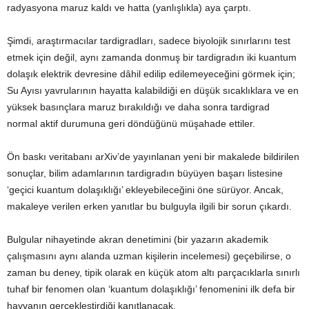
radyasyona maruz kaldı ve hatta (yanlışlıkla) aya çarptı.
Şimdi, araştırmacılar tardigradları, sadece biyolojik sınırlarını test
etmek için değil, aynı zamanda donmuş bir tardigradın iki kuantum
dolaşık elektrik devresine dâhil edilip edilemeyeceğini görmek için;
Su Ayısı yavrularının hayatta kalabildiği en düşük sıcaklıklara ve en
yüksek basınçlara maruz bırakıldığı ve daha sonra tardigrad
normal aktif durumuna geri döndüğünü müşahade ettiler.
Ön baskı veritabanı arXiv’de yayınlanan yeni bir makalede bildirilen
sonuçlar, bilim adamlarının tardigradın büyüyen başarı listesine
‘geçici kuantum dolaşıklığı’ ekleyebileceğini öne sürüyor. Ancak,
makaleye verilen erken yanıtlar bu bulguyla ilgili bir sorun çıkardı.
Bulgular nihayetinde akran denetimini (bir yazarın akademik
çalışmasını aynı alanda uzman kişilerin incelemesi) geçebilirse, o
zaman bu deney, tipik olarak en küçük atom altı parçacıklarla sınırlı
tuhaf bir fenomen olan ‘kuantum dolaşıklığı’ fenomenini ilk defa bir
hayvanın gerçekleştirdiği kanıtlanacak.