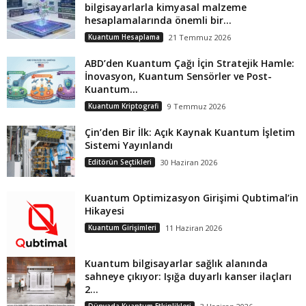
bilgisayarlarla kimyasal malzeme
hesaplamalarında önemli bir...
Kuantum Hesaplama
21 Temmuz 2026
ABD’den Kuantum Çağı İçin Stratejik Hamle:
İnovasyon, Kuantum Sensörler ve Post-
Kuantum...
Kuantum Kriptografi
9 Temmuz 2026
Çin’den Bir İlk: Açık Kaynak Kuantum İşletim
Sistemi Yayınlandı
Editörün Seçtikleri
30 Haziran 2026
Kuantum Optimizasyon Girişimi Qubtimal’in
Hikayesi
Kuantum Girişimleri
11 Haziran 2026
Kuantum bilgisayarlar sağlık alanında
sahneye çıkıyor: Işığa duyarlı kanser ilaçları
2...