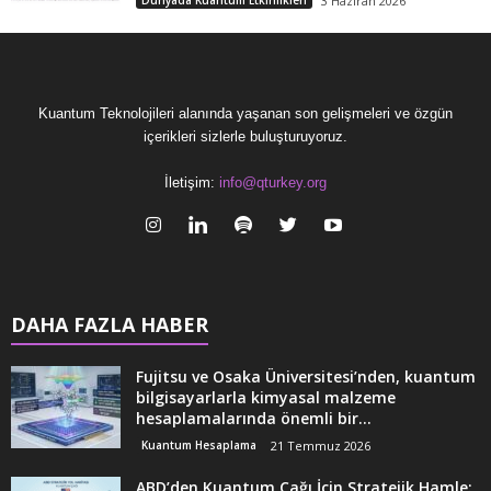
Dünyada Kuantum Etkinlikleri
3 Haziran 2026
Kuantum Teknolojileri alanında yaşanan son gelişmeleri ve özgün
içerikleri sizlerle buluşturuyoruz.
İletişim:
info@qturkey.org
DAHA FAZLA HABER
Fujitsu ve Osaka Üniversitesi’nden, kuantum
bilgisayarlarla kimyasal malzeme
hesaplamalarında önemli bir...
Kuantum Hesaplama
21 Temmuz 2026
ABD’den Kuantum Çağı İçin Stratejik Hamle: