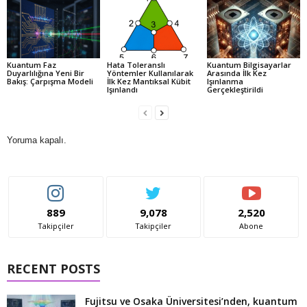
Kuantum Faz
Hata Toleranslı
Kuantum Bilgisayarlar
Duyarlılığına Yeni Bir
Yöntemler Kullanılarak
Arasında İlk Kez
Bakış: Çarpışma Modeli
İlk Kez Mantıksal Kübit
Işınlanma
Işınlandı
Gerçekleştirildi
Yoruma kapalı.
889
9,078
2,520
Takipçiler
Takipçiler
Abone
RECENT POSTS
Fujitsu ve Osaka Üniversitesi’nden, kuantum