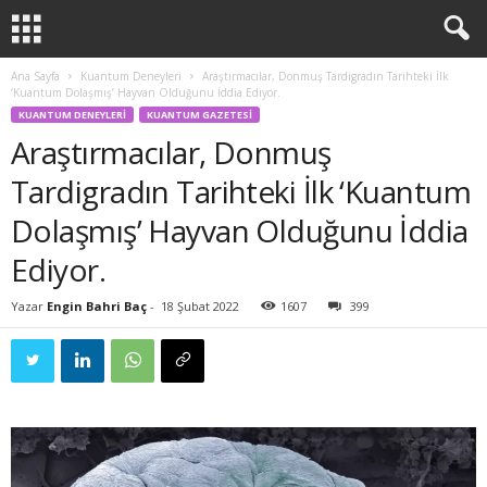
Ana Sayfa
Kuantum Deneyleri
Araştırmacılar, Donmuş Tardigradın Tarihteki İlk
‘Kuantum Dolaşmış’ Hayvan Olduğunu İddia Ediyor.
KUANTUM DENEYLERI
KUANTUM GAZETESI
Araştırmacılar, Donmuş
Tardigradın Tarihteki İlk ‘Kuantum
Dolaşmış’ Hayvan Olduğunu İddia
Ediyor.
Yazar
Engin Bahri Baç
-
18 Şubat 2022
1607
399