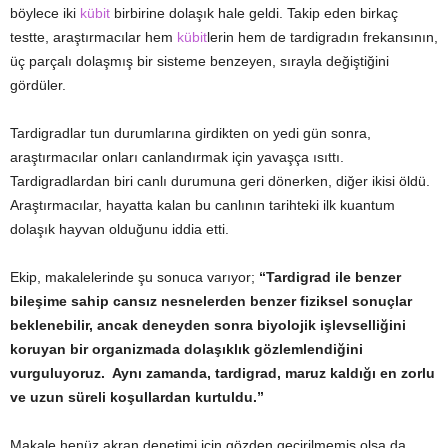
böylece iki
kübit
birbirine dolaşık hale geldi. Takip eden birkaç
testte, araştırmacılar hem
kübit
lerin hem de tardigradın frekansının,
üç parçalı dolaşmış bir sisteme benzeyen, sırayla değiştiğini
gördüler.
Tardigradlar tun durumlarına girdikten on yedi gün sonra,
araştırmacılar onları canlandırmak için yavaşça ısıttı.
Tardigradlardan biri canlı durumuna geri dönerken, diğer ikisi öldü.
Araştırmacılar, hayatta kalan bu canlının tarihteki ilk kuantum
dolaşık hayvan olduğunu iddia etti.
Ekip, makalelerinde şu sonuca varıyor;
“Tardigrad ile benzer
bileşime sahip cansız nesnelerden benzer fiziksel sonuçlar
beklenebilir, ancak deneyden sonra biyolojik işlevselliğini
koruyan bir organizmada dolaşıklık gözlemlendiğini
vurguluyoruz. Aynı zamanda, tardigrad, maruz kaldığı en zorlu
ve uzun süreli koşullardan kurtuldu.”
Makale henüz akran denetimi için gözden geçirilmemiş olsa da