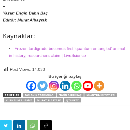
–
Yazar: Engin Bahri Baç
Editör: Murat Albayrak
Kaynaklar:
Frozen tardigrade becomes first ‘quantum entangled’ animal
in history, researchers claim | LiveScience
Post Views:
14.033
Bu içeriği paylaş
ETIKETLER
DOLANIK TARDIGRAD
ENGIN BAHRI BAÇ
KUANTUM DENEYLERI
KUANTUM TÜRKIYE
MURAT ALBAYRAK
QTURKEY