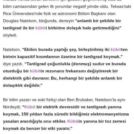
bilim camiasından gelen ilk yorumlar negatif yönde oldu. Teksas’taki
Rice Üniversitesi’nde fizik ve astronomi Bölüm Başkanı olan
Douglas Natelson, bloğunda, deneyin
“anlamlı bir şekilde bir
tardigrad ile bir
kübit
i birbirine dolaşık hale getirmediğini”
söyledi.
Natelson,
“Ekibin burada yaptığı şey, birleştirilmiş iki
kübit
ten
birinin kapasitif kısımlarının üzerine bir tardigrad koymak.”
diye yazdı.
“Tardigrad çoğunlukla (donmuş) sudur ve burada
oturduğu bir
kübit
in rezonans frekansını değiştirerek bir
dielektrik gibi davranır. Bu, herhangi bir şekilde anlamlı bir
dolaşıklık değildir.”
Bir bilim yazarı ve eski fizikçi olan Ben Brubaker, Natelson’la aynı
fikirdeydi;
“
Kübit
bir elektrik devresidir ve tardigradı yanına
koymak, 150 yıldan fazla süredir bildiğimiz elektromanyetizma
yasaları aracılığıyla onu etkiler.
Kübit
in yanına bir toz zerresi
koymak da benzer bir etki yaratır.”