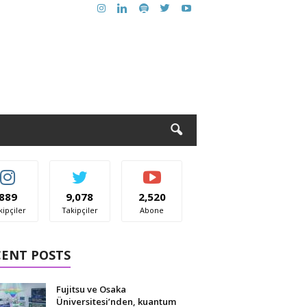
889
9,078
2,520
kipçiler
Takipçiler
Abone
CENT POSTS
Fujitsu ve Osaka
Üniversitesi’nden, kuantum