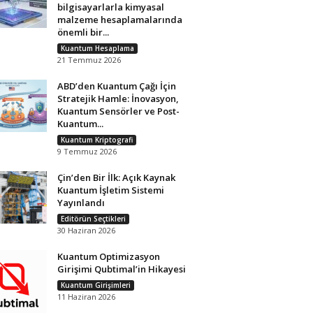
bilgisayarlarla kimyasal
malzeme hesaplamalarında
önemli bir...
Kuantum Hesaplama
21 Temmuz 2026
ABD’den Kuantum Çağı İçin
Stratejik Hamle: İnovasyon,
Kuantum Sensörler ve Post-
Kuantum...
Kuantum Kriptografi
9 Temmuz 2026
Çin’den Bir İlk: Açık Kaynak
Kuantum İşletim Sistemi
Yayınlandı
Editörün Seçtikleri
30 Haziran 2026
Kuantum Optimizasyon
Girişimi Qubtimal’in Hikayesi
Kuantum Girişimleri
11 Haziran 2026