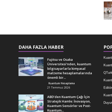
DAHA FAZLA HABER
POP
Kuant
Fujitsu ve Osaka
Üniversitesi’nden, kuantum
Kuant
bilgisayarlarla kimyasal
malzeme hesaplamalarında
QTurk
önemli bir...
Kuant
Kuantum Hesaplama
21 Temmuz 2026
Editör
Kuan
ABD’den Kuantum Çağı İçin
Stratejik Hamle: İnovasyon,
Duyur
Kuantum Sensörler ve Post-
Kuantum...