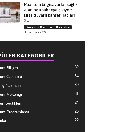
Kuantum bilgisayarlar sağlık
alanında sahneye çıkıyor:
Işığa duyarlı kanser ilaçları
2...
Dünyada Kuantum Etkinlikleri
3 Haziran 2026
ÜLER KATEGORİLER
82
um Bilişim
64
um Gazetesi
39
ey Yayınları
31
um Mekaniği
24
ün Seçtikleri
23
tum Programlama
22
ular