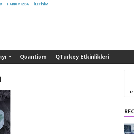
D
HAKKIMIZDA
İLETIŞIM
yı
Quantium
QTurkey Etkinlikleri
d
Ta
RE