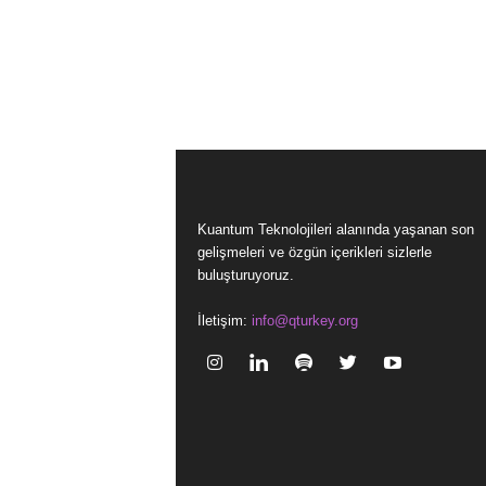
Kuantum Teknolojileri alanında yaşanan son
gelişmeleri ve özgün içerikleri sizlerle
buluşturuyoruz.
İletişim:
info@qturkey.org