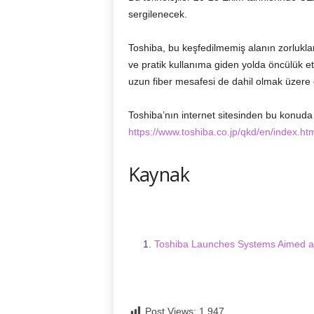
sergilenecek.
Toshiba, bu keşfedilmemiş alanın zorlukla
ve pratik kullanıma giden yolda öncülük e
uzun fiber mesafesi de dahil olmak üzere d
Toshiba’nın internet sitesinden bu konuda d
https://www.toshiba.co.jp/qkd/en/index.ht
Kaynak
Toshiba Launches Systems Aimed at 
Post Views:
1.947