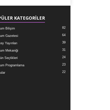
ÜLER KATEGORİLER
82
um Bilişim
64
um Gazetesi
39
ey Yayınları
31
um Mekaniği
24
ün Seçtikleri
23
tum Programlama
22
ular