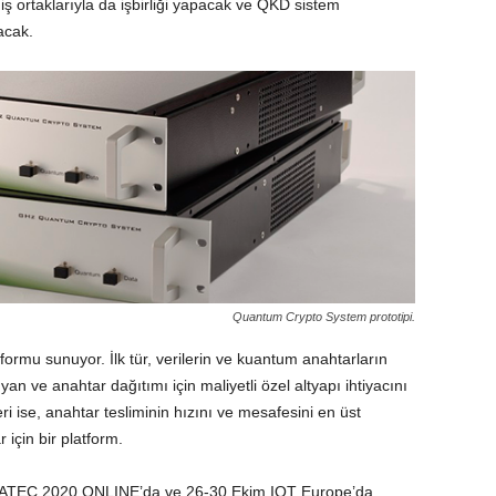
ş ortaklarıyla da işbirliği yapacak ve QKD sistem
acak.
Quantum Crypto System prototipi.
formu sunuyor. İlk tür, verilerin ve kuantum anahtarların
yan ve anahtar dağıtımı için maliyetli özel altyapı ihtiyacını
eri ise, anahtar tesliminin hızını ve mesafesini en üst
için bir platform.
 CEATEC 2020 ONLINE’da ve 26-30 Ekim IQT Europe’da