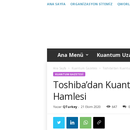
ANA SAYFA
ORGANIZASYON SITEMIZ
QWORL
K
u
a
n
t
u
m
Ana Menü
Kuantum Uza
T
ü
r
Ana Sayfa
Kuantum Gazetesi
Toshiba’dan Kuantu
k
KUANTUM GAZETESI
i
Toshiba’dan Kuan
y
e
Hamlesi
Yazar
QTurkey
-
21 Ekim 2020
647