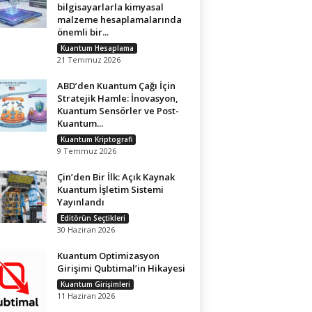
bilgisayarlarla kimyasal
malzeme hesaplamalarında
önemli bir...
Kuantum Hesaplama
21 Temmuz 2026
ABD’den Kuantum Çağı İçin
Stratejik Hamle: İnovasyon,
Kuantum Sensörler ve Post-
Kuantum...
Kuantum Kriptografi
9 Temmuz 2026
Çin’den Bir İlk: Açık Kaynak
Kuantum İşletim Sistemi
Yayınlandı
Editörün Seçtikleri
30 Haziran 2026
Kuantum Optimizasyon
Girişimi Qubtimal’in Hikayesi
Kuantum Girişimleri
11 Haziran 2026