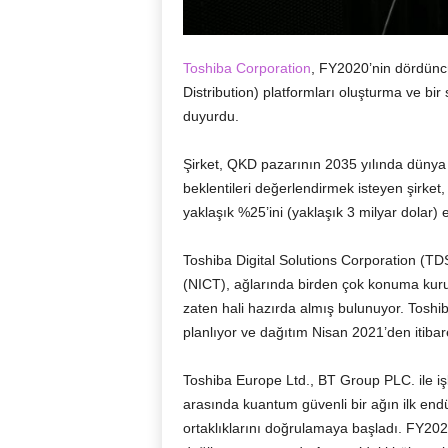
Toshiba Corporation
, FY2020’nin dördün
Distribution) platformları oluşturma ve bi
duyurdu.
Şirket, QKD pazarının 2035 yılında dünya 
beklentileri değerlendirmek isteyen şirket
yaklaşık %25’ini (yaklaşık 3 milyar dolar) 
Toshiba Digital Solutions Corporation (TDSL
(NICT), ağlarında birden çok konuma kur
zaten hali hazırda almış bulunuyor. Toshi
planlıyor ve dağıtım Nisan 2021’den itiba
Toshiba Europe Ltd., BT Group PLC. ile işbirl
arasında kuantum güvenli bir ağın ilk endü
ortaklıklarını doğrulamaya başladı. FY2021