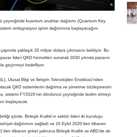
cü çeyreğinde kuantum anahtar dağıtımı (Quantum Key
r sistem entegrasyon işinin dağıtımına başlayacağını
çapında yaklaşık 20 milyar dolara çıkmasını bekliyor. Bu
, pazar lideri QKD hizmetleri sunarak 2030 yılında pazarın
ele geçirmeyi hedefliyor.
), Ulusal Bilgi ve İletişim Teknolojileri Enstitüsü’nden
ulacak QKD sistemlerini dağıtma ve yönetme sözleşmesini
ba, sistemi FY2020’nin dördüncü çeyreğinde teslim etmeyi
ren başlayacak.
iği içinde, Birleşik Krallık’ın sektör lideri iki kuruluşu
striyel dağıtımını sağladı ve 16 Eylül 2020’den itibaren
’den itibaren şirket yalnızca Birleşik Krallık ve ABD’de de