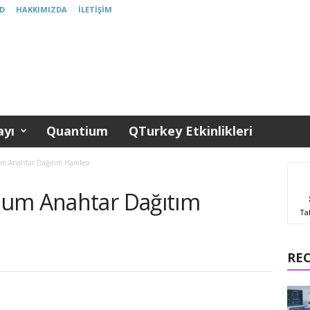
D
HAKKIMIZDA
İLETIŞIM
yı
Quantium
QTurkey Etkinlikleri
m Anahtar Dağıtım Hamlesi
tum Anahtar Dağıtım
Ta
0
RE