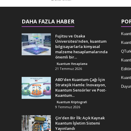
DAHA FAZLA HABER
POP
Kuant
Fujitsu ve Osaka
Üniversitesi’nden, kuantum
Kuant
bilgisayarlarla kimyasal
malzeme hesaplamalarında
QTurk
önemli bir...
Kuant
Kuantum Hesaplama
21 Temmuz 2026
Editör
Kuan
ABD’den Kuantum Çağı İçin
Stratejik Hamle: İnovasyon,
Duyur
Kuantum Sensörler ve Post-
Kuantum...
Kuantum Kriptografi
9 Temmuz 2026
Çin’den Bir İlk: Açık Kaynak
Kuantum İşletim Sistemi
Yayınlandı