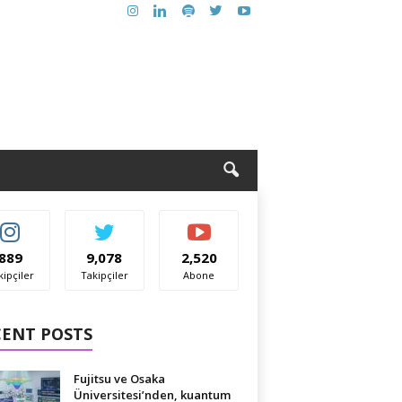
889
9,078
2,520
kipçiler
Takipçiler
Abone
CENT POSTS
Fujitsu ve Osaka
Üniversitesi’nden, kuantum