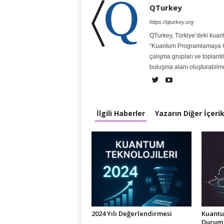
QTurkey
https://qturkey.org
QTurkey, Türkiye’deki kuantum 
“Kuantum Programlamaya Giriş
çalışma grupları ve toplantı
buluşma alanı oluşturabilm
İlgili Haberler
Yazarın Diğer İçerik
2024 Yılı Değerlendirmesi
Kuantu
Durum