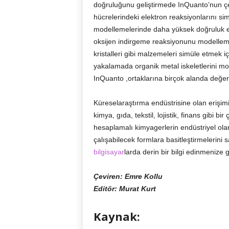
doğruluğunu geliştirmede InQuanto’nun çeşit
hücrelerindeki elektron reaksiyonlarını si
modellemelerinde daha yüksek doğruluk el
oksijen indirgeme reaksiyonunu modellemekt
kristalleri gibi malzemeleri simüle etmek 
yakalamada organik metal iskeletlerini mo
InQuanto ,ortaklarına birçok alanda değer 
Küreselaraştırma endüstrisine olan erişimi
kimya, gıda, tekstil, lojistik, finans gibi bi
hesaplamalı kimyagerlerin endüstriyel olar
çalışabilecek formlara basitleştirmelerini 
bilgisayar
larda derin bir bilgi edinmenize 
Çeviren: Emre Kollu
Editör: Murat Kurt
Kaynak: