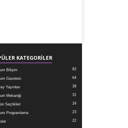
ÜLER KATEGORİLER
82
um Bilişim
64
um Gazetesi
39
ey Yayınları
31
um Mekaniği
24
ün Seçtikleri
23
tum Programlama
22
ular