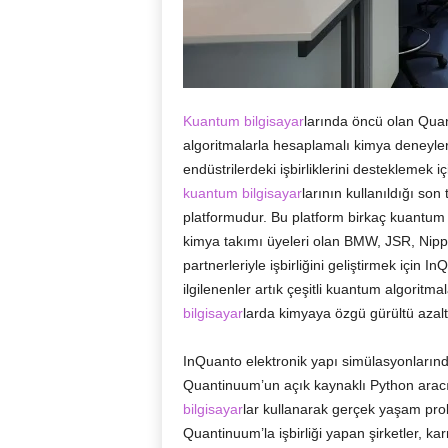
Kuantum bilgisayar
larında öncü olan Qua
algoritmalarla hesaplamalı kimya deneyleri 
endüstrilerdeki işbirliklerini desteklemek iç
kuantum bilgisayar
larının kullanıldığı so
platformudur. Bu platform birkaç kuantum
kimya takımı üyeleri olan BMW, JSR, Nippo
partnerleriyle işbirliğini geliştirmek için 
ilgilenenler artık çeşitli kuantum algorit
bilgisayar
larda kimyaya özgü gürültü azaltm
InQuanto elektronik yapı simülasyonların
Quantinuum’un açık kaynaklı Python aracı 
bilgisayar
lar kullanarak gerçek yaşam probl
Quantinuum’la işbirliği yapan şirketler, 