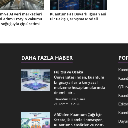
m ve AI veri merkezleri
Kuantum Faz Duyarlılığına Yeni
eni adım: Uzayın vakumu
Bir Bakış: Çarpışma Modeli
ı soğuğuyla çip üretimi
DAHA FAZLA HABER
POP
Kuant
Fujitsu ve Osaka
Üniversitesi’nden, kuantum
Kuant
bilgisayarlarla kimyasal
malzeme hesaplamalarında
QTurk
önemli bir...
Kuant
Kuantum Hesaplama
21 Temmuz 2026
Editör
Kuan
ABD’den Kuantum Çağı İçin
Stratejik Hamle: İnovasyon,
Duyur
Kuantum Sensörler ve Post-