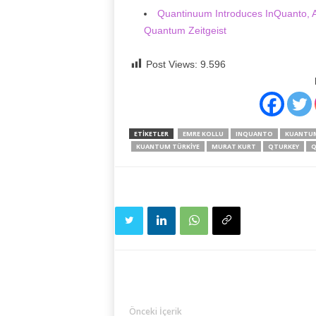
Quantinuum Introduces InQuanto, A
Quantum Zeitgeist
Post Views:
9.596
ETIKETLER
EMRE KOLLU
INQUANTO
KUANTUM
KUANTUM TÜRKIYE
MURAT KURT
QTURKEY
Q
Önceki İçerik