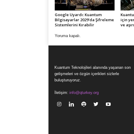
Google Uyardı: Kuantum
Kuantu
Bilgisayarlar 2029’da Şifreleme
için y
Sistemlerini Kırabilir
ve aşır
Yoruma kapalı.
Kuantum Teknolojileri alanında yaşanan son
gelişmeleri ve özgün içerikleri sizlerle
buluşturuyoruz.
İletişim:
info@qturkey.org