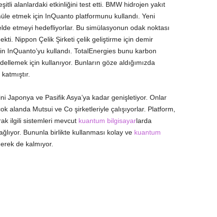
li alanlardaki etkinliğini test etti. BMW hidrojen yakıt
müle etmek için InQuanto platformunu kullandı. Yeni
de etmeyi hedefliyorlar. Bu simülasyonun odak noktası
i. Nippon Çelik Şirketi çelik geliştirme için demir
için InQuanto’yu kullandı. TotalEnergies bunu karbon
dellemek için kullanıyor. Bunların göze aldığımızda
katmıştır.
ni Japonya ve Pasifik Asya’ya kadar genişletiyor. Onlar
r çok alanda Mutsui ve Co şirketleriyle çalışıyorlar. Platform,
ak ilgili sistemleri mevcut
kuantum bilgisayar
larda
sağlıyor. Bununla birlikte kullanması kolay ve
kuantum
gerek de kalmıyor.