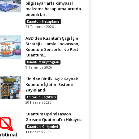
bilgisayarlarla kimyasal
malzeme hesaplamalarında
önemli bir...
Kuantum Hesaplama
21 Temmuz 2026
ABD’den Kuantum Çağı İçin
Stratejik Hamle: İnovasyon,
Kuantum Sensörler ve Post-
Kuantum...
Kuantum Kriptografi
9 Temmuz 2026
Çin’den Bir İlk: Açık Kaynak
Kuantum İşletim Sistemi
Yayınlandı
Editörün Seçtikleri
30 Haziran 2026
Kuantum Optimizasyon
Girişimi Qubtimal’in Hikayesi
Kuantum Girişimleri
11 Haziran 2026