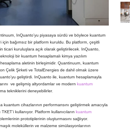
ntinuum, InQuanto’yu piyasaya sürdü ve böylece kuantum
için bağımsız bir platform kuruldu. Bu platform, çeşitli
in ticari kuruluşlara açık olarak geliştirilecek. InQuanto,
n teknoloji bir kuantum hesaplamalı kimya yazılım
 hesaplama aletinin birleşimidir. Quantinuum, kuantum
n Çelik Şirketi ve TotalEnergies de dahil olmak üzere
InQuanto’yu geliştirdi. InQuanto ile, kuantum hesaplamayla
malarını ve gelişmiş altyordamlar ve modern
kuantum
a tekniklerini deneyebilirler.
da kuantum cihazlarının performansını geliştirmek amacıyla
TKET’i kullanıyor. Platform kullanıcıların
kuantum
emlerinin prototiplerinin oluşturmasını sağlıyor.
karmaşık moleküllerin ve malzeme simülasyonlarının