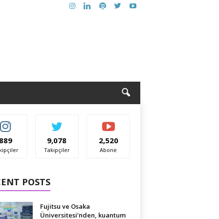
889
9,078
2,520
kipçiler
Takipçiler
Abone
CENT POSTS
Fujitsu ve Osaka
Üniversitesi’nden, kuantum