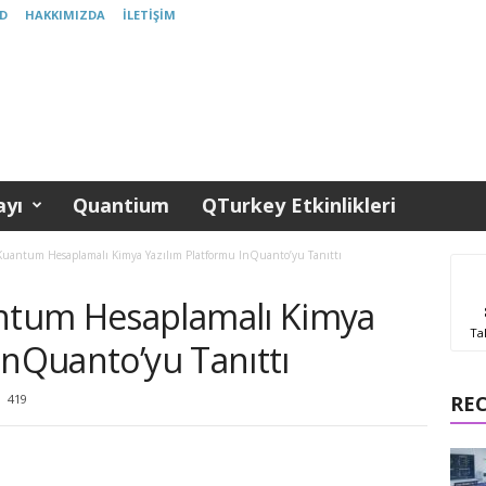
D
HAKKIMIZDA
İLETIŞIM
yı
Quantium
QTurkey Etkinlikleri
antum Hesaplamalı Kimya Yazılım Platformu InQuanto’yu Tanıttı
tum Hesaplamalı Kimya
Ta
InQuanto’yu Tanıttı
419
RE