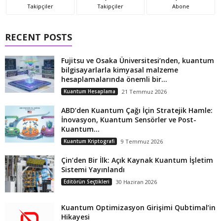
Takipçiler
Takipçiler
Abone
RECENT POSTS
Fujitsu ve Osaka Üniversitesi’nden, kuantum
bilgisayarlarla kimyasal malzeme
hesaplamalarında önemli bir...
Kuantum Hesaplama
21 Temmuz 2026
ABD’den Kuantum Çağı İçin Stratejik Hamle:
İnovasyon, Kuantum Sensörler ve Post-
Kuantum...
Kuantum Kriptografi
9 Temmuz 2026
Çin’den Bir İlk: Açık Kaynak Kuantum İşletim
Sistemi Yayınlandı
Editörün Seçtikleri
30 Haziran 2026
Kuantum Optimizasyon Girişimi Qubtimal’in
Hikayesi