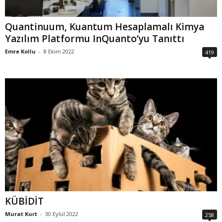
Quantinuum, Kuantum Hesaplamalı Kimya
Yazılım Platformu InQuanto’yu Tanıttı
Emre Kollu
-
8 Ekim 2022
419
KÜBİDİT
Murat Kurt
-
30 Eylül 2022
258