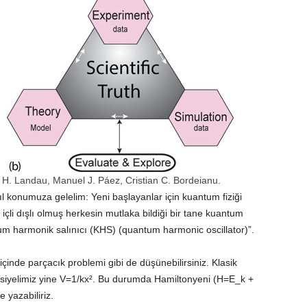
 H. Landau, Manuel J. Páez, Cristian C. Bordeianu.
l konumuza gelelim: Yeni başlayanlar için kuantum fiziği
 içli dışlı olmuş herkesin mutlaka bildiği bir tane kuantum
m harmonik salınıcı (KHS) (quantum harmonic oscillator)”.
 içinde parçacık problemi gibi de düşünebilirsiniz. Klasik
nsiyelimiz yine V=1/kx². Bu durumda Hamiltonyeni (H=E_k +
 yazabiliriz.