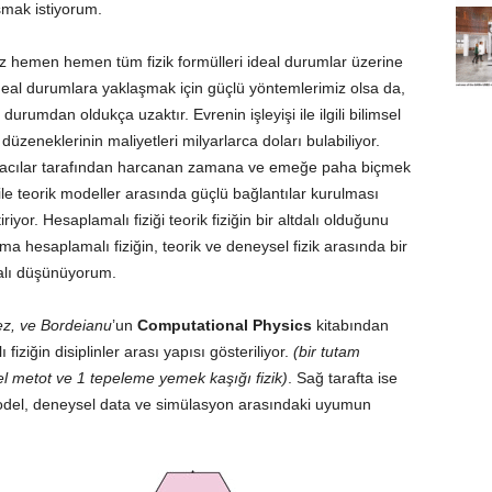
şmak istiyorum.
z hemen hemen tüm fizik formülleri ideal durumlar üzerine
ideal durumlara yaklaşmak için güçlü yöntemlerimiz olsa da,
durumdan oldukça uzaktır. Evrenin işleyişi ile ilgili bilimsel
zeneklerinin maliyetleri milyarlarca doları bulabiliyor.
macılar tarafından harcanan zamana ve emeğe paha biçmek
le teorik modeller arasında güçlü bağlantılar kurulması
iyor. Hesaplamalı fiziği teorik fiziğin bir altdalı olduğunu
ma hesaplamalı fiziğin, teorik ve deneysel fizik arasında bir
dalı düşünüyorum.
z, ve Bordeianu
’un
Computational Physics
kitabından
fiziğin disiplinler arası yapısı gösteriliyor.
(bir tutam
el metot ve 1 tepeleme yemek kaşığı fizik)
. Sağ tarafta ise
 model, deneysel data ve simülasyon arasındaki uyumun