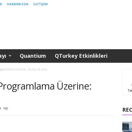
D
HAKKIMIZDA
İLETIŞIM
yı
Quantium
QTurkey Etkinlikleri
ogramlama Üzerine: Qutip ve Julia
 Programlama Üzerine:
Ta
180
RE