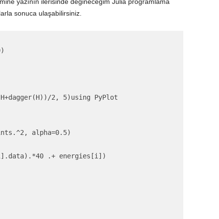
mine yazının ilerisinde değineceğim Julia programlama
rla sonuca ulaşabilirsiniz.
)



(H+dagger(H))/2, 5)
using PyPlot

nts.^2, alpha=0.5)

].data).*40 .+ energies[i])
