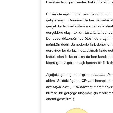
kuantum fiziği problemleri hakkında konu
Üniversite eğitiminiz süresince gördüğünü
geliştirilmiştir. Günümüzde her ne kadar 
gerçek bir fiziksel sistem ise genelde ideal 
gerçeklere ulaşmak için tasarlanan deney dü
Deneysel düzeneğin de ötesinde araştır
mümkün değil. Bu nedenle fizik deneyleri i
gerekiyor bu da bizi hesaplamalı fiziğe getir
kabul eden fizikçiler olsa da ben kendi adı
köprü görevi gören başlı başına bir fizik 
Aşağıda gördüğünüz figürleri
Landau, Páe
aldım. Soldaki figürde
CP
yani hesaplamalı 
bilgisayar bilimi, 2 su bardağı matematiks
bilimsel bir gerçeğe ulaşmak için teorik
önemi gösterilmiş.