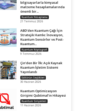
bilgisayarlarla kimyasal
malzeme hesaplamalarında
önemli bir...
Kuantum Hesaplama
21 Temmuz 2026
ABD’den Kuantum Çağı İçin
Stratejik Hamle: İnovasyon,
Kuantum Sensörler ve Post-
Kuantum...
Kuantum Kriptografi
9 Temmuz 2026
Çin’den Bir İlk: Açık Kaynak
Kuantum İşletim Sistemi
Yayınlandı
Editörün Seçtikleri
30 Haziran 2026
Kuantum Optimizasyon
Girişimi Qubtimal’in Hikayesi
Kuantum Girişimleri
11 Haziran 2026