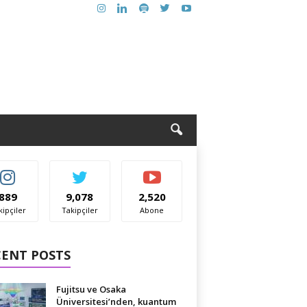
889
9,078
2,520
kipçiler
Takipçiler
Abone
CENT POSTS
Fujitsu ve Osaka
Üniversitesi’nden, kuantum