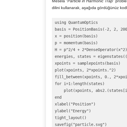
Mesela
“Particle in Harmonic Trap”
proble
dilini kullanarak, aşağıda gördüğünüz kodla
using QuantumOptics

basis = PositionBasis(-2, 2, 200
x = position(basis)

p = momentum(basis)

H = p^2/4 + 2*DenseOperator(x^2)
energies, states = eigenstates(
xpoints = samplepoints(basis)

plot(xpoints, 2*xpoints.^2)

fill_between(xpoints, 0., 2*xpoi
for i=1:length(states)

    plot(xpoints, abs2.(states[i
end

xlabel("Position")

ylabel("Energy")

tight_layout()

savefig("particle.svg")