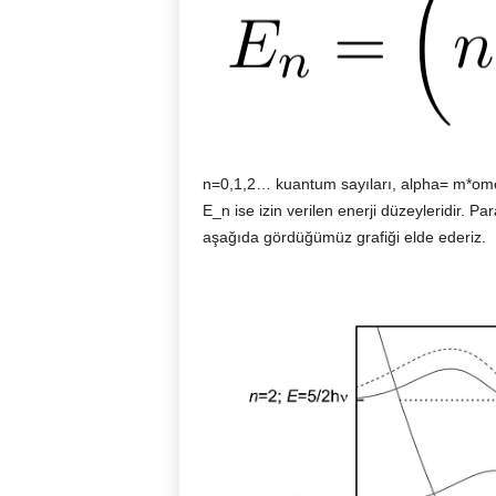
n=0,1,2… kuantum sayıları, alpha= m*ome
E_n ise izin verilen enerji düzeyleridir. P
aşağıda gördüğümüz grafiği elde ederiz.