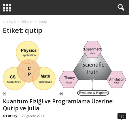
Ana Sayfa
Etiketler
Qutip
Etiket: qutip
Kuantum Fiziği ve Programlama Üzerine:
Qutip ve Julia
QTurkey
-
7 Ağustos 2021
180