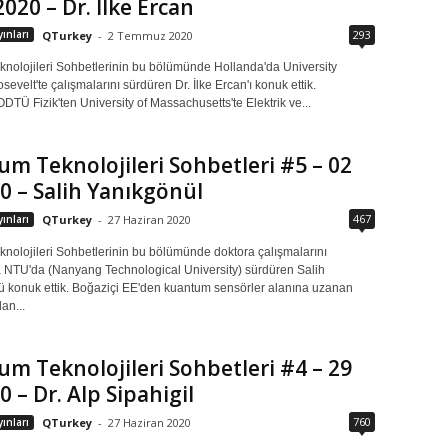
2020 – Dr. İlke Ercan
293
ınları
QTurkey
-
2 Temmuz 2020
nolojileri Sohbetlerinin bu bölümünde Hollanda'da University
evelt'te çalışmalarını sürdüren Dr. İlke Ercan'ı konuk ettik.
DTÜ Fizik'ten University of Massachusetts'te Elektrik ve...
m Teknolojileri Sohbetleri #5 – 02
0 – Salih Yanıkgönül
467
ınları
QTurkey
-
27 Haziran 2020
nolojileri Sohbetlerinin bu bölümünde doktora çalışmalarını
 NTU'da (Nanyang Technological University) sürdüren Salih
ü konuk ettik. Boğaziçi EE'den kuantum sensörler alanına uzanan
an...
m Teknolojileri Sohbetleri #4 – 29
0 – Dr. Alp Sipahigil
760
ınları
QTurkey
-
27 Haziran 2020