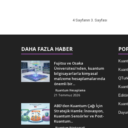
4 Sayfanın 3. Sayfası
DAHA FAZLA HABER
POP
Kuant
Fujitsu ve Osaka
Üniversitesi’nden, kuantum
Kuant
bilgisayarlarla kimyasal
malzeme hesaplamalarında
QTurk
önemli bir...
Kuant
Kuantum Hesaplama
21 Temmuz 2026
Editör
Kuan
ABD’den Kuantum Çağı İçin
Stratejik Hamle: İnovasyon,
Duyur
Kuantum Sensörler ve Post-
Kuantum...
Kuantum Kriptografi