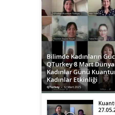
Bilimde Kadınların Güc
QTurkey 8 Mart Dünya
Kadınlar Günü Kuant
Kadınlar Etkinliği
QTurkey
-
12 Mart 2025
Kuantu
27.05.