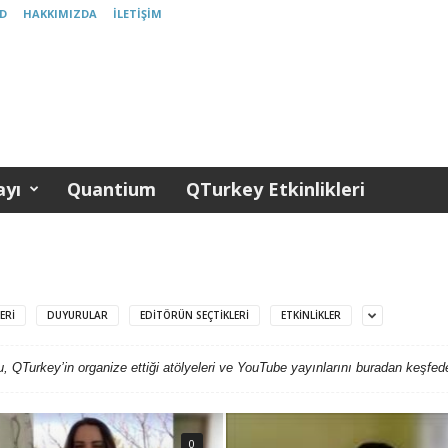
D
HAKKIMIZDA
İLETIŞIM
yı
Quantium
QTurkey Etkinlikleri
ERI
DUYURULAR
EDITÖRÜN SEÇTIKLERI
ETKINLIKLER
, QTurkey’in organize ettiği atölyeleri ve YouTube yayınlarını buradan keşfedeb
0