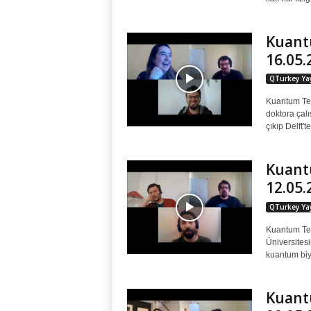
Kuantu
16.05.
QTurkey Yay
Kuantum Tek
doktora çalı
çıkıp Delft'
Kuantu
12.05.
QTurkey Yay
Kuantum Tek
Üniversites
kuantum biyo
Kuantu