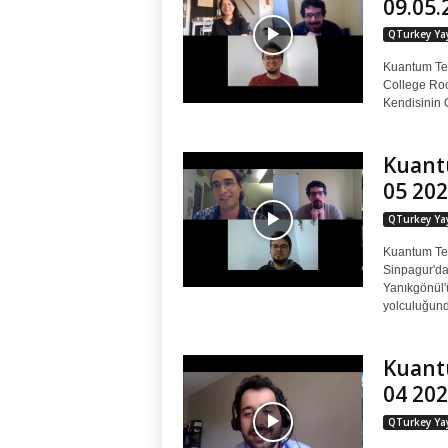
09.05.
QTurkey Yay
Kuantum Tek
College Roos
Kendisinin O
Kuantu
05 202
QTurkey Yay
Kuantum Tek
Sinpagur'da
Yanıkgönül'
yolculuğund
Kuantu
04 202
QTurkey Yay