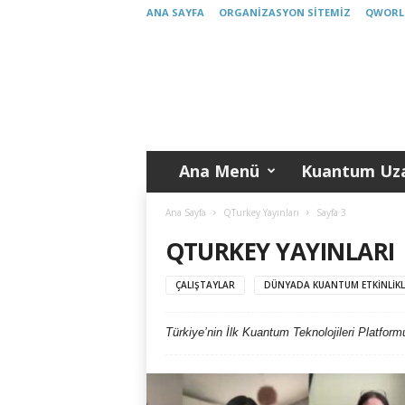
ANA SAYFA
ORGANIZASYON SITEMIZ
QWORL
K
u
a
n
t
u
m
Ana Menü
Kuantum Uza
T
ü
r
Ana Sayfa
QTurkey Yayınları
Sayfa 3
k
QTURKEY YAYINLARI
i
y
ÇALIŞTAYLAR
DÜNYADA KUANTUM ETKINLIKL
e
Türkiye’nin İlk Kuantum Teknolojileri Platformu