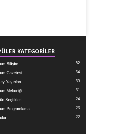
ÜLER KATEGORİLER
82
um Bilişim
64
um Gazetesi
39
ey Yayınları
31
um Mekaniği
24
ün Seçtikleri
23
tum Programlama
22
ular