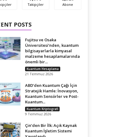
kipçiler
Takipçiler
Abone
CENT POSTS
Fujitsu ve Osaka
Üniversitesi’nden, kuantum
bilgisayarlarla kimyasal
malzeme hesaplamalarında
önemli bir...
Kuantum Hesaplama
21 Temmuz 2026
ABD’den Kuantum Çağı İçin
Stratejik Hamle: İnovasyon,
Kuantum Sensörler ve Post-
Kuantum...
Kuantum Kriptografi
9 Temmuz 2026
Çin’den Bir İlk: Açık Kaynak
Kuantum İşletim Sistemi
Yayınlandı