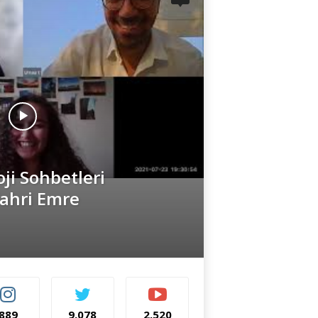
i Sohbetleri
Fahri Emre
889
9,078
2,520