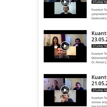
QTurkey Yay
Kuantum Tek
çalışmaları
Elektronik'e
Kuantu
23.05.
QTurkey Yay
Kuantum Tek
Mühendisli
Dr. Ahmet Çe
Kuantu
21.05.
QTurkey Yay
Kuantum Tek
sonrası araş
katı hal fizi