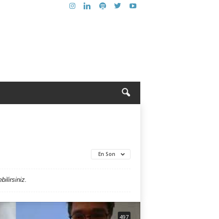
En Son
ilirsiniz.
497