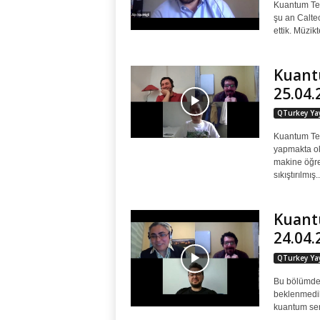
Kuantum Tek
şu an Caltec
ettik. Müzikt
Kuantu
25.04.
QTurkey Yay
Kuantum Tek
yapmakta ol
makine öğre
sıkıştırılmış..
Kuantu
24.04.
QTurkey Yay
Bu bölümde 
beklenmedik
kuantum sens