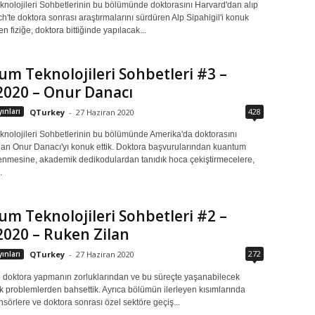
nolojileri Sohbetlerinin bu bölümünde doktorasını Harvard'dan alıp
h'te doktora sonrası araştırmalarını sürdüren Alp Sipahigil'i konuk
en fiziğe, doktora bittiğinde yapılacak...
m Teknolojileri Sohbetleri #3 –
2020 – Onur Danacı
428
ınları
QTurkey
-
27 Haziran 2020
nolojileri Sohbetlerinin bu bölümünde Amerika'da doktorasını
an Onur Danacı'yı konuk ettik. Doktora başvurularından kuantum
nmesine, akademik dedikodulardan tanıdık hoca çekiştirmecelere,
.
m Teknolojileri Sohbetleri #2 –
2020 – Ruken Zilan
272
ınları
QTurkey
-
27 Haziran 2020
doktora yapmanın zorluklarından ve bu süreçte yaşanabilecek
 problemlerden bahsettik. Ayrıca bölümün ilerleyen kısımlarında
örlere ve doktora sonrası özel sektöre geçiş...