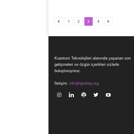
1
2
3
4
Kuantum Teknolojileri alanında yaşanan son
gelişmeleri ve özgün içerikleri sizlerle
buluşturuyoruz.
İletişim:
info@qturkey.org