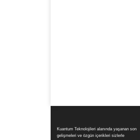
Kuantum Teknolojileri alanında yaşanan son
gelişmeleri ve özgün içerikleri sizlerle