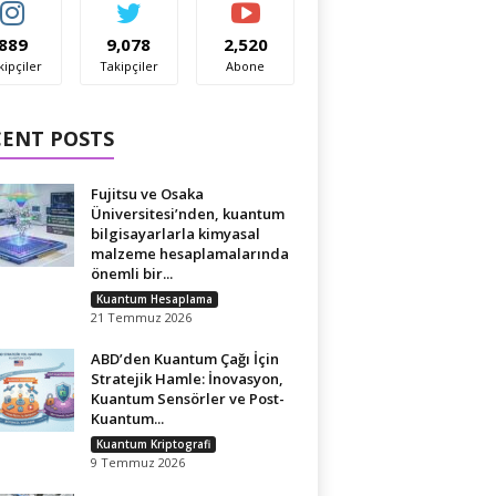
889
9,078
2,520
kipçiler
Takipçiler
Abone
CENT POSTS
Fujitsu ve Osaka
Üniversitesi’nden, kuantum
bilgisayarlarla kimyasal
malzeme hesaplamalarında
önemli bir...
Kuantum Hesaplama
21 Temmuz 2026
ABD’den Kuantum Çağı İçin
Stratejik Hamle: İnovasyon,
Kuantum Sensörler ve Post-
Kuantum...
Kuantum Kriptografi
9 Temmuz 2026