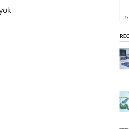
 yok
Ta
RE