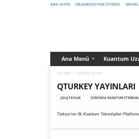
ANA SAYFA
ORGANIZASYON SITEMIZ
QWORL
K
u
a
n
t
u
m
Ana Menü
Kuantum Uza
T
ü
r
Ana Sayfa
QTurkey Yayınları
k
QTURKEY YAYINLARI
i
y
ÇALIŞTAYLAR
DÜNYADA KUANTUM ETKINLIKL
e
Türkiye’nin İlk Kuantum Teknolojileri Platformu