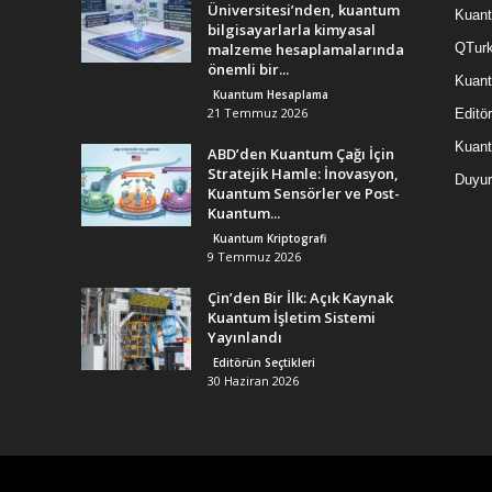
Üniversitesi’nden, kuantum
Kuant
bilgisayarlarla kimyasal
malzeme hesaplamalarında
QTurk
önemli bir...
Kuant
Kuantum Hesaplama
21 Temmuz 2026
Editör
Kuan
ABD’den Kuantum Çağı İçin
Stratejik Hamle: İnovasyon,
Duyur
Kuantum Sensörler ve Post-
Kuantum...
Kuantum Kriptografi
9 Temmuz 2026
Çin’den Bir İlk: Açık Kaynak
Kuantum İşletim Sistemi
Yayınlandı
Editörün Seçtikleri
30 Haziran 2026