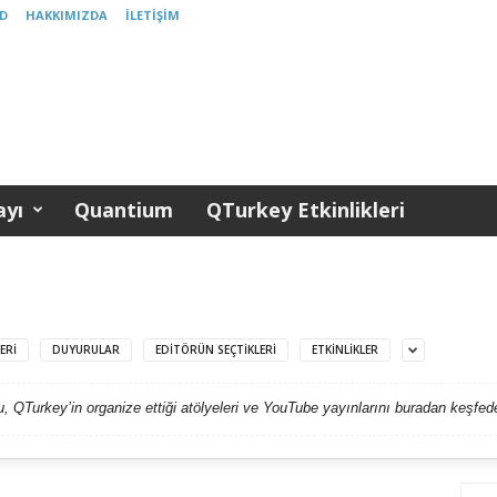
D
HAKKIMIZDA
İLETIŞIM
yı
Quantium
QTurkey Etkinlikleri
ERI
DUYURULAR
EDITÖRÜN SEÇTIKLERI
ETKINLIKLER
, QTurkey’in organize ettiği atölyeleri ve YouTube yayınlarını buradan keşfedeb