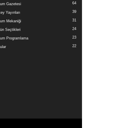
64
um Gazetesi
39
ey Yayınları
31
um Mekaniği
24
ün Seçtikleri
23
tum Programlama
22
ular