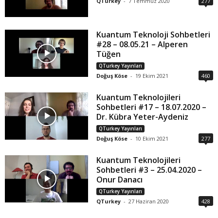
QTurkey
-
7 Temmuz 2020
277
Kuantum Teknoloji Sohbetleri
#28 – 08.05.21 – Alperen
Tüğen
QTurkey Yayınları
Doğuş Köse
-
19 Ekim 2021
460
Kuantum Teknolojileri
Sohbetleri #17 – 18.07.2020 –
Dr. Kübra Yeter-Aydeniz
QTurkey Yayınları
Doğuş Köse
-
10 Ekim 2021
277
Kuantum Teknolojileri
Sohbetleri #3 – 25.04.2020 –
Onur Danacı
QTurkey Yayınları
QTurkey
-
27 Haziran 2020
428