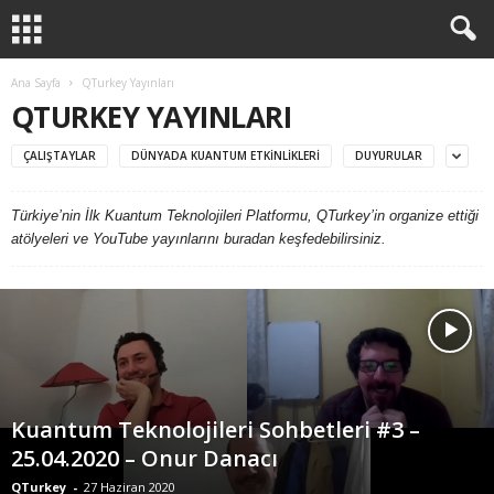
Ana Sayfa
QTurkey Yayınları
QTURKEY YAYINLARI
ÇALIŞTAYLAR
DÜNYADA KUANTUM ETKINLIKLERI
DUYURULAR
Türkiye’nin İlk Kuantum Teknolojileri Platformu, QTurkey’in organize ettiği
atölyeleri ve YouTube yayınlarını buradan keşfedebilirsiniz.
Kuantum Teknolojileri Sohbetleri #3 –
25.04.2020 – Onur Danacı
QTurkey
-
27 Haziran 2020