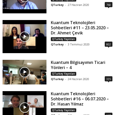
QTurkey
-
27 Haziran 2020
760
Kuantum Teknolojileri
Sohbetleri #11 – 23.05.2020 –
Dr. Ahmet Çevik
QTurkey Yayınları
QTurkey
-
3 Temmuz 2020
802
Kuantum Bilgisayımın Ticari
Yönleri – 4
QTurkey Yayınları
QTurkey
-
24 Haziran 2020
335
Kuantum Teknolojileri
Sohbetleri #16 – 06.07.2020 –
Dr. Hasan Yılmaz
QTurkey Yayınları