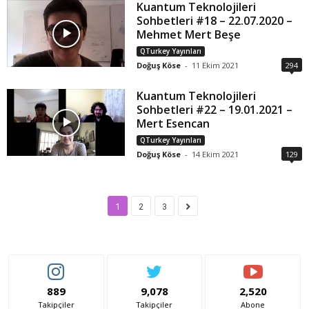
Kuantum Teknolojileri
Sohbetleri #18 – 22.07.2020 –
Mehmet Mert Beşe
QTurkey Yayınları
Doğuş Köse
-
11 Ekim 2021
294
Kuantum Teknolojileri
Sohbetleri #22 – 19.01.2021 –
Mert Esencan
QTurkey Yayınları
Doğuş Köse
-
14 Ekim 2021
129
1
2
3
889
9,078
2,520
Takipçiler
Takipçiler
Abone