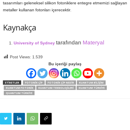
tasarımları geleneksel silikon fotoniklere entegre etmemizi sağlayan
metaller kullanan fotonları içerecektir.
Kaynakça
tarafından
Materyal
University of Sydney
Post Views:
1.539
Bu içeriği paylaş
ETIKETLER
FOTONIK ÇIP
FOTONIK ÇIP NEDIR
KUANTUM BILIŞIM
KUANTUM FOTONIK
KUANTUM TEKNOLOJILERI
KUANTUM TÜRKIYE
QUANTUM TÜRKIYE