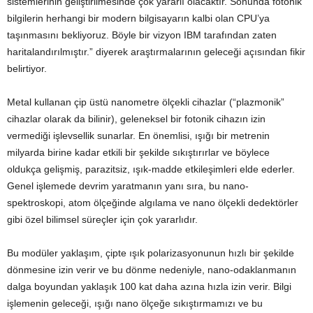
sistemlerinin geliştirilmesinde çok yararlı olacaktır. Sonunda fotonik
bilgilerin herhangi bir modern bilgisayarın kalbi olan CPU’ya
taşınmasını bekliyoruz. Böyle bir vizyon IBM tarafından zaten
haritalandırılmıştır.” diyerek araştırmalarının geleceği açısından fikir
belirtiyor.
Metal kullanan çip üstü nanometre ölçekli cihazlar (“plazmonik”
cihazlar olarak da bilinir), geleneksel bir fotonik cihazın izin
vermediği işlevsellik sunarlar. En önemlisi, ışığı bir metrenin
milyarda birine kadar etkili bir şekilde sıkıştırırlar ve böylece
oldukça gelişmiş, parazitsiz, ışık-madde etkileşimleri elde ederler.
Genel işlemede devrim yaratmanın yanı sıra, bu nano-
spektroskopi, atom ölçeğinde algılama ve nano ölçekli dedektörler
gibi özel bilimsel süreçler için çok yararlıdır.
Bu modüler yaklaşım, çipte ışık polarizasyonunun hızlı bir şekilde
dönmesine izin verir ve bu dönme nedeniyle, nano-odaklanmanın
dalga boyundan yaklaşık 100 kat daha azına hızla izin verir. Bilgi
işlemenin geleceği, ışığı nano ölçeğe sıkıştırmamızı ve bu