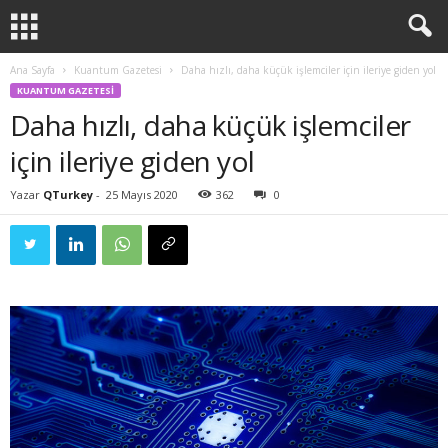
Ana Sayfa
Kuantum Gazetesi
Daha hızlı, daha küçük işlemciler için ileriye giden yol
KUANTUM GAZETESI
Daha hızlı, daha küçük işlemciler
için ileriye giden yol
Yazar
QTurkey
-
25 Mayıs 2020
362
0