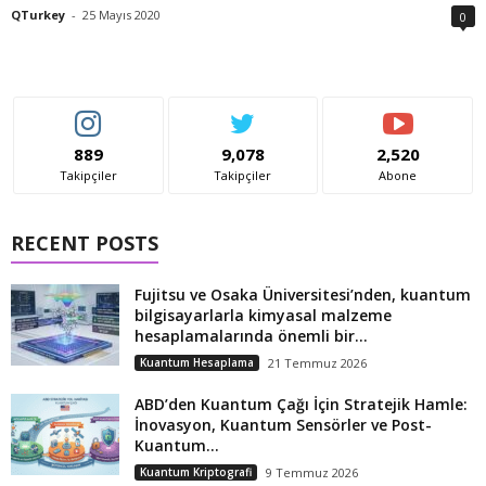
QTurkey
-
25 Mayıs 2020
0
889
9,078
2,520
Takipçiler
Takipçiler
Abone
RECENT POSTS
Fujitsu ve Osaka Üniversitesi’nden, kuantum
bilgisayarlarla kimyasal malzeme
hesaplamalarında önemli bir...
Kuantum Hesaplama
21 Temmuz 2026
ABD’den Kuantum Çağı İçin Stratejik Hamle:
İnovasyon, Kuantum Sensörler ve Post-
Kuantum...
Kuantum Kriptografi
9 Temmuz 2026