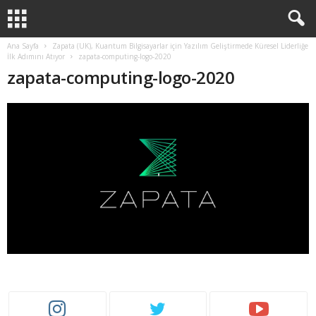
Ana Sayfa
Zapata (UK), Kuantum Bilgisayarlar için Yazılım Geliştirmede Küresel Liderliğe
İlk Adımını Atıyor
zapata-computing-logo-2020
zapata-computing-logo-2020