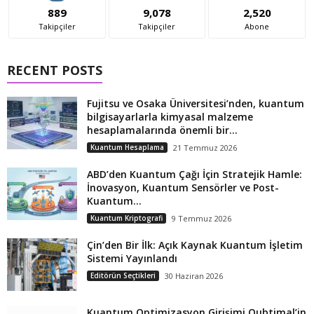
889
9,078
2,520
Takipçiler
Takipçiler
Abone
RECENT POSTS
Fujitsu ve Osaka Üniversitesi’nden, kuantum
bilgisayarlarla kimyasal malzeme
hesaplamalarında önemli bir...
Kuantum Hesaplama
21 Temmuz 2026
ABD’den Kuantum Çağı İçin Stratejik Hamle:
İnovasyon, Kuantum Sensörler ve Post-
Kuantum...
Kuantum Kriptografi
9 Temmuz 2026
Çin’den Bir İlk: Açık Kaynak Kuantum İşletim
Sistemi Yayınlandı
Editörün Seçtikleri
30 Haziran 2026
Kuantum Optimizasyon Girişimi Qubtimal’in