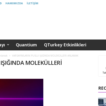
D
HAKKIMIZDA
İLETIŞIM
yı
Quantium
QTurkey Etkinlikleri
Anlamak
VARSAYIMLARIN PUSLU IŞIĞINDA MOLEKÜLLERİ ANLAMAK
IŞIĞINDA MOLEKÜLLERİ
Ta
RE