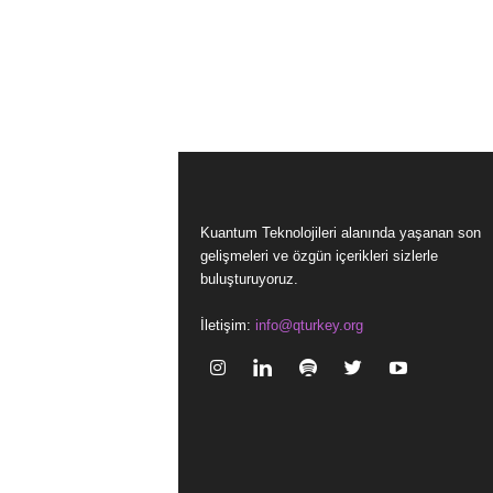
Kuantum Teknolojileri alanında yaşanan son
gelişmeleri ve özgün içerikleri sizlerle
buluşturuyoruz.
İletişim:
info@qturkey.org