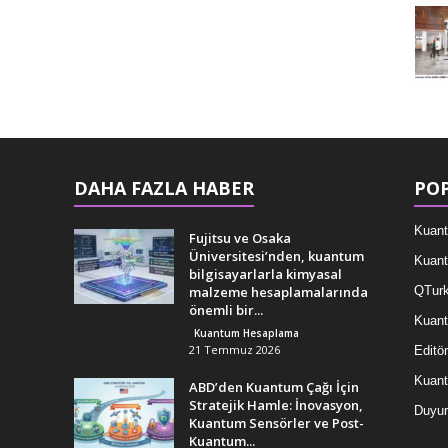
DAHA FAZLA HABER
POP
Kuant
Fujitsu ve Osaka
Üniversitesi’nden, kuantum
Kuant
bilgisayarlarla kimyasal
malzeme hesaplamalarında
QTurk
önemli bir...
Kuant
Kuantum Hesaplama
21 Temmuz 2026
Editör
Kuan
ABD’den Kuantum Çağı İçin
Stratejik Hamle: İnovasyon,
Duyur
Kuantum Sensörler ve Post-
Kuantum...