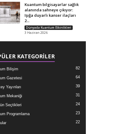
Kuantum bilgisayarlar sağlık
alanında sahneye çıkıyor:
Işığa duyarlı kanser ilaçları
2...
Dünyada Kuantum Etkinlikleri
3 Haziran 2026
ÜLER KATEGORİLER
82
um Bilişim
64
um Gazetesi
39
ey Yayınları
31
um Mekaniği
24
ün Seçtikleri
23
tum Programlama
22
ular