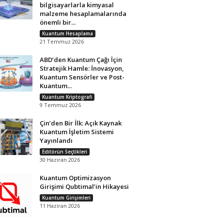
bilgisayarlarla kimyasal
malzeme hesaplamalarında
önemli bir...
Kuantum Hesaplama
21 Temmuz 2026
ABD’den Kuantum Çağı İçin
Stratejik Hamle: İnovasyon,
Kuantum Sensörler ve Post-
Kuantum...
Kuantum Kriptografi
9 Temmuz 2026
Çin’den Bir İlk: Açık Kaynak
Kuantum İşletim Sistemi
Yayınlandı
Editörün Seçtikleri
30 Haziran 2026
Kuantum Optimizasyon
Girişimi Qubtimal’in Hikayesi
Kuantum Girişimleri
11 Haziran 2026