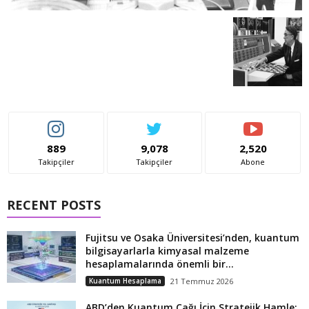
889
9,078
2,520
Takipçiler
Takipçiler
Abone
RECENT POSTS
Fujitsu ve Osaka Üniversitesi’nden, kuantum
bilgisayarlarla kimyasal malzeme
hesaplamalarında önemli bir...
Kuantum Hesaplama
21 Temmuz 2026
ABD’den Kuantum Çağı İçin Stratejik Hamle: