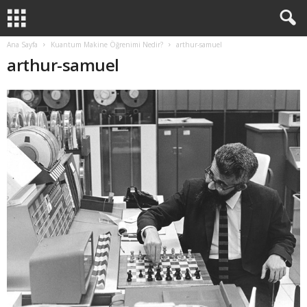
Ana Sayfa
Kuantum Makine Öğrenimi Nedir?
arthur-samuel
arthur-samuel