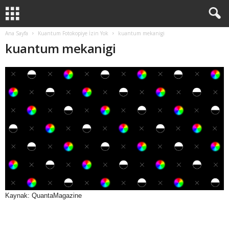
Ana Sayfa
Kuantum Fotokopiye İzin Yok
kuantum mekanigi
kuantum mekanigi
Kaynak: QuantaMagazine