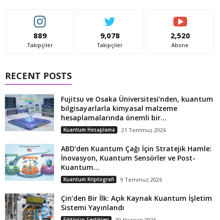
889
9,078
2,520
Takipçiler
Takipçiler
Abone
RECENT POSTS
Fujitsu ve Osaka Üniversitesi’nden, kuantum
bilgisayarlarla kimyasal malzeme
hesaplamalarında önemli bir...
Kuantum Hesaplama
21 Temmuz 2026
ABD’den Kuantum Çağı İçin Stratejik Hamle:
İnovasyon, Kuantum Sensörler ve Post-
Kuantum...
Kuantum Kriptografi
9 Temmuz 2026
Çin’den Bir İlk: Açık Kaynak Kuantum İşletim
Sistemi Yayınlandı
Editörün Seçtikleri
30 Haziran 2026