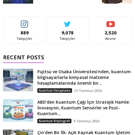
889
9,078
2,520
Takipçiler
Takipçiler
Abone
RECENT POSTS
Fujitsu ve Osaka Üniversitesi’nden, kuantum
bilgisayarlarla kimyasal malzeme
hesaplamalarında önemli bir...
Kuantum Hesaplama
21 Temmuz 2026
ABD’den Kuantum Çağı İçin Stratejik Hamle:
İnovasyon, Kuantum Sensörler ve Post-
Kuantum...
Kuantum Kriptografi
9 Temmuz 2026
Çin’den Bir İlk: Açık Kaynak Kuantum İşletim