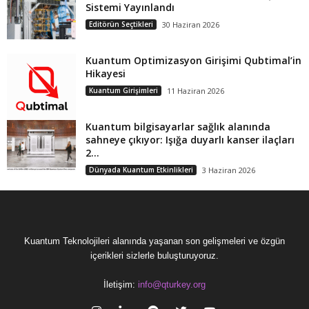
Sistemi Yayınlandı
Editörün Seçtikleri
30 Haziran 2026
Kuantum Optimizasyon Girişimi Qubtimal’in
Hikayesi
Kuantum Girişimleri
11 Haziran 2026
Kuantum bilgisayarlar sağlık alanında
sahneye çıkıyor: Işığa duyarlı kanser ilaçları
2...
Dünyada Kuantum Etkinlikleri
3 Haziran 2026
Kuantum Teknolojileri alanında yaşanan son gelişmeleri ve özgün
içerikleri sizlerle buluşturuyoruz.
İletişim:
info@qturkey.org