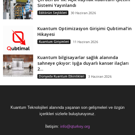
Sistemi Yayınlandı
Editörün Seçtikleri
30 Haziran 2026
Kuantum Optimizasyon Girişimi Qubtimal’in
Hikayesi
Kuantum Girişimleri
11 Haziran 2026
Kuantum bilgisayarlar sağlık alanında
sahneye çıkıyor: Işığa duyarlı kanser ilaçları
2...
Dünyada Kuantum Etkinlikleri
3 Haziran 2026
Kuantum Teknolojileri alanında yaşanan son gelişmeleri ve özgün
içerikleri sizlerle buluşturuyoruz.
İletişim:
info@qturkey.org