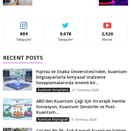
889
9,078
2,520
Takipçiler
Takipçiler
Abone
RECENT POSTS
Fujitsu ve Osaka Üniversitesi’nden, kuantum
bilgisayarlarla kimyasal malzeme
hesaplamalarında önemli bir...
Kuantum Hesaplama
21 Temmuz 2026
ABD’den Kuantum Çağı İçin Stratejik Hamle:
İnovasyon, Kuantum Sensörler ve Post-
Kuantum...
Kuantum Kriptografi
9 Temmuz 2026
Çin’den Bir İlk: Açık Kaynak Kuantum İşletim