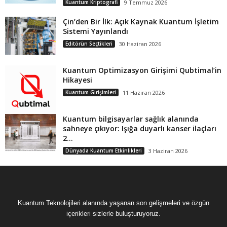
Kuantum Kriptografi
9 Temmuz 2026
Çin’den Bir İlk: Açık Kaynak Kuantum İşletim
Sistemi Yayınlandı
Editörün Seçtikleri
30 Haziran 2026
Kuantum Optimizasyon Girişimi Qubtimal’in
Hikayesi
Kuantum Girişimleri
11 Haziran 2026
Kuantum bilgisayarlar sağlık alanında
sahneye çıkıyor: Işığa duyarlı kanser ilaçları
2...
Dünyada Kuantum Etkinlikleri
3 Haziran 2026
Kuantum Teknolojileri alanında yaşanan son gelişmeleri ve özgün
içerikleri sizlerle buluşturuyoruz.