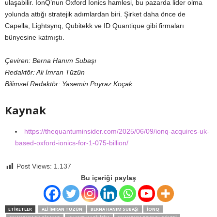
ulaşabilir. IonQ’nun Oxford Ionics hamlesi, bu pazarda lider olma
yolunda attığı stratejik adımlardan biri. Şirket daha önce de
Capella, Lightsynq, Qubitekk ve ID Quantique gibi firmaları
bünyesine katmıştı.
Çeviren: Berna Hanım Subaşı
Redaktör: Ali İmran Tüzün
Bilimsel Redaktör: Yasemin Poyraz Koçak
Kaynak
https://thequantuminsider.com/2025/06/09/ionq-acquires-uk-
based-oxford-ionics-for-1-075-billion/
Post Views:
1.137
Bu içeriği paylaş
ETIKETLER
ALI IMRAN TÜZÜN
BERNA HANIM SUBAŞI
IONQ