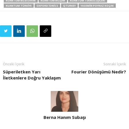
KUANTUM BILGISAYAR
KUANTUM BILIŞIM
KUANTUM TEKNOLOJILERI
KUANTUM TÜRKIYE
OXFORD IONICS
QTURKEY
YASEMIN POYRAZ KOÇAK
Önceki İçerik
Sonraki İçerik
Süperiletken Yarı
Fourier Dönüşümü Nedir?
İletkenlere Doğru Yaklaşım
Berna Hanım Subaşı