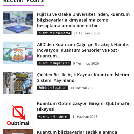
RECENT POSTS
Fujitsu ve Osaka Üniversitesi’nden, kuantum
bilgisayarlarla kimyasal malzeme
hesaplamalarında önemli bir...
Kuantum Hesaplama
21 Temmuz 2026
ABD’den Kuantum Çağı İçin Stratejik Hamle:
İnovasyon, Kuantum Sensörler ve Post-
Kuantum...
Kuantum Kriptografi
9 Temmuz 2026
Çin’den Bir İlk: Açık Kaynak Kuantum İşletim
Sistemi Yayınlandı
Editörün Seçtikleri
30 Haziran 2026
Kuantum Optimizasyon Girişimi Qubtimal’in
Hikayesi
Kuantum Girişimleri
11 Haziran 2026
Kuantum bilgisayarlar sağlık alanında