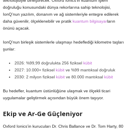
teknolojisiyle birleştirecek. Oxford Ionics’in kuantum işlem
doğruluğu konusundaki dünya rekorlarına sahip teknolojisi,
IonQ’nun yazılım, donanım ve ağ sistemleriyle entegre edilerek
daha güvenilir, ölçeklenebilir ve pratik
kuantum bilgisayar
ların
önünü açacak.
IonQ’nun birleşik sistemlerle ulaşmayı hedeflediği kilometre taşları
şunlar:
2026: %99,99 doğrulukta 256 fiziksel
kübit
2027: 10.000+ fiziksel
kübit
ve %99 mantıksal doğruluk
2030: 2 milyon fiziksel
kübit
ve 80.000 mantıksal
kübit
Bu hedefler, kuantum üstünlüğüne ulaşmak ve ölçekli ticari
uygulamalar geliştirmek açısından büyük önem taşıyor.
Ekip ve Ar-Ge Güçleniyor
Oxford Ionics’in kurucuları Dr. Chris Ballance ve Dr. Tom Harty, 80