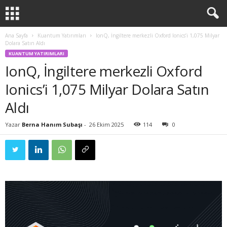
Ana Sayfa
Kuantum Yatırımları
IonQ, İngiltere merkezli Oxford Ionics’i 1,075 Milyar
Dolara Satın Aldı
KUANTUM YATIRIMLARI
IonQ, İngiltere merkezli Oxford
Ionics’i 1,075 Milyar Dolara Satın
Aldı
Yazar
Berna Hanım Subaşı
-
26 Ekim 2025
114
0