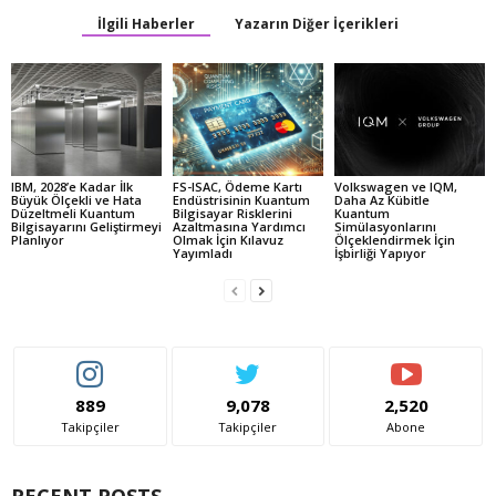
İlgili Haberler
Yazarın Diğer İçerikleri
IBM, 2028’e Kadar İlk
FS-ISAC, Ödeme Kartı
Volkswagen ve IQM,
Büyük Ölçekli ve Hata
Endüstrisinin Kuantum
Daha Az Kübitle
Düzeltmeli Kuantum
Bilgisayar Risklerini
Kuantum
Bilgisayarını Geliştirmeyi
Azaltmasına Yardımcı
Simülasyonlarını
Planlıyor
Olmak İçin Kılavuz
Ölçeklendirmek İçin
Yayımladı
İşbirliği Yapıyor
889
9,078
2,520
Takipçiler
Takipçiler
Abone