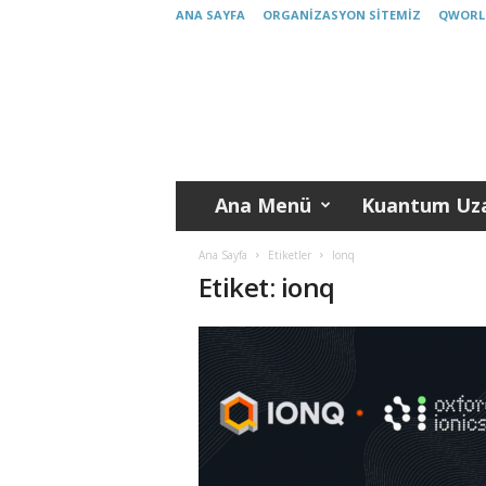
ANA SAYFA
ORGANIZASYON SITEMIZ
QWORL
K
u
a
n
t
u
m
Ana Menü
Kuantum Uza
T
ü
r
Ana Sayfa
Etiketler
Ionq
k
Etiket: ionq
i
y
e