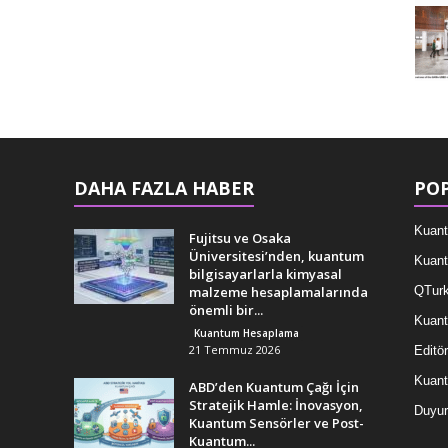
DAHA FAZLA HABER
POP
Kuant
Fujitsu ve Osaka
Üniversitesi’nden, kuantum
Kuant
bilgisayarlarla kimyasal
malzeme hesaplamalarında
QTurk
önemli bir...
Kuant
Kuantum Hesaplama
21 Temmuz 2026
Editör
Kuan
ABD’den Kuantum Çağı İçin
Stratejik Hamle: İnovasyon,
Duyur
Kuantum Sensörler ve Post-
Kuantum...