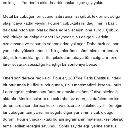
edilmişti—Fourier’in aklında artık başka hiçbir şey yoktu.
Metal bir çubuğun bir ucunu ısıtırsanız, ısı çubuk tek bir sıcaklığa
ulaşıncaya kadar yayılır. Fourier, çubuktaki ısı dağılımının basit
dalgaların toplamı olarak ifade edilebileceğini öne sürdü. Çubuk
soğudukça bu dalgalar enerji kaybeder; bu da genliklerinin
azalmasına ve sonunda sönmelerine yol açar. Daha hızlı salınan—
yani daha yüksek enerjili—bileşenler önce sönümlenir, ardından
düşük frekanslılar gelir. Bu, pikolodan tubaya tüm çalgıların birer
birer susarak sessizliğe karıştığı bir senfoniye benzer.
Öneri son derece radikaldi. Fourier, 1807’de Paris Enstitüsü’ndeki
bir oturumda bu fikri sunduğunda, ünlü matematikçi Joseph-Louis
Lagrange’ın çalışmasını “tam anlamıyla imkânsız” diye nitelediği
aktarılır. Meslektaşlarını en çok rahatsız eden, ısı dağılımının kimi
durumlarda son derece keskin ve düzensiz olabilmesiydi—örneğin
bir çubuğun tam yarısının soğuk, diğer yarısının sıcak olduğu
durum. Fourier, sıcaklıktaki bu ani sıçramanın matematiksel olarak
temsil edilebileceğini savundu: Sonlu sayıda eğri yerine sonsuz