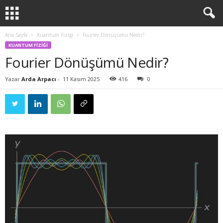
Ana Sayfa
Kuantum Fiziği
Fourier Dönüşümü Nedir?
KUANTUM FIZIĞI
Fourier Dönüşümü Nedir?
Yazar
Arda Arpacı
-
11 Kasım 2025
416
0