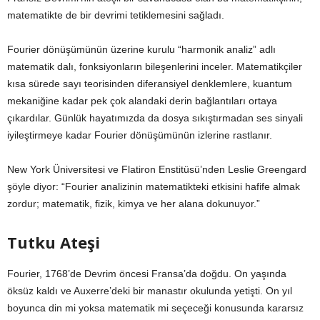
matematikte de bir devrimi tetiklemesini sağladı.
Fourier dönüşümünün üzerine kurulu “harmonik analiz” adlı
matematik dalı, fonksiyonların bileşenlerini inceler. Matematikçiler
kısa sürede sayı teorisinden diferansiyel denklemlere, kuantum
mekaniğine kadar pek çok alandaki derin bağlantıları ortaya
çıkardılar. Günlük hayatımızda da dosya sıkıştırmadan ses sinyali
iyileştirmeye kadar Fourier dönüşümünün izlerine rastlanır.
New York Üniversitesi ve Flatiron Enstitüsü’nden Leslie Greengard
şöyle diyor: “Fourier analizinin matematikteki etkisini hafife almak
zordur; matematik, fizik, kimya ve her alana dokunuyor.”
Tutku Ateşi
Fourier, 1768’de Devrim öncesi Fransa’da doğdu. On yaşında
öksüz kaldı ve Auxerre’deki bir manastır okulunda yetişti. On yıl
boyunca din mi yoksa matematik mi seçeceği konusunda kararsız