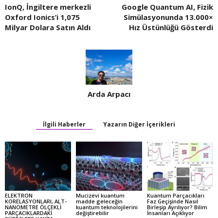
IonQ, İngiltere merkezli
Google Quantum AI, Fizik
Oxford Ionics’i 1,075
Simülasyonunda 13.000×
Milyar Dolara Satın Aldı
Hız Üstünlüğü Gösterdi
Arda Arpacı
İlgili Haberler
Yazarın Diğer İçerikleri
ELEKTRON
Mucizevi kuantum
Kuantum Parçacıkları
KORELASYONLARI, ALT-
madde geleceğin
Faz Geçişinde Nasıl
NANOMETRE ÖLÇEKLİ
kuantum teknolojilerini
Birleşip Ayrılıyor? Bilim
PARÇACIKLARDAKİ
değiştirebilir
İnsanları Açıklıyor