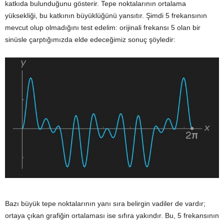
katkıda bulunduğunu gösterir. Tepe noktalarının ortalama
yüksekliği, bu katkının büyüklüğünü yansıtır. Şimdi 5 frekansının
mevcut olup olmadığını test edelim: orijinali frekansı 5 olan bir
sinüsle çarptığımızda elde edeceğimiz sonuç şöyledir:
Bazı büyük tepe noktalarının yanı sıra belirgin vadiler de vardır;
ortaya çıkan grafiğin ortalaması ise sıfıra yakındır. Bu, 5 frekansının