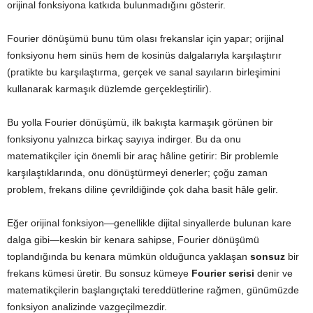
orijinal fonksiyona katkıda bulunmadığını gösterir.
Fourier dönüşümü bunu tüm olası frekanslar için yapar; orijinal
fonksiyonu hem sinüs hem de kosinüs dalgalarıyla karşılaştırır
(pratikte bu karşılaştırma, gerçek ve sanal sayıların birleşimini
kullanarak karmaşık düzlemde gerçekleştirilir).
Bu yolla Fourier dönüşümü, ilk bakışta karmaşık görünen bir
fonksiyonu yalnızca birkaç sayıya indirger. Bu da onu
matematikçiler için önemli bir araç hâline getirir: Bir problemle
karşılaştıklarında, onu dönüştürmeyi denerler; çoğu zaman
problem, frekans diline çevrildiğinde çok daha basit hâle gelir.
Eğer orijinal fonksiyon—genellikle dijital sinyallerde bulunan kare
dalga gibi—keskin bir kenara sahipse, Fourier dönüşümü
toplandığında bu kenara mümkün olduğunca yaklaşan
sonsuz
bir
frekans kümesi üretir. Bu sonsuz kümeye
Fourier serisi
denir ve
matematikçilerin başlangıçtaki tereddütlerine rağmen, günümüzde
fonksiyon analizinde vazgeçilmezdir.