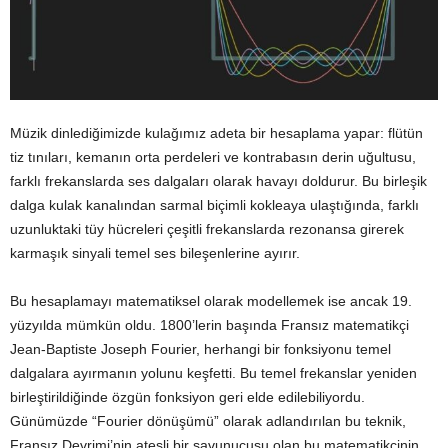
Müzik dinlediğimizde kulağımız adeta bir hesaplama yapar: flütün
tiz tınıları, kemanın orta perdeleri ve kontrabasın derin uğultusu,
farklı frekanslarda ses dalgaları olarak havayı doldurur. Bu birleşik
dalga kulak kanalından sarmal biçimli kokleaya ulaştığında, farklı
uzunluktaki tüy hücreleri çeşitli frekanslarda rezonansa girerek
karmaşık sinyali temel ses bileşenlerine ayırır.
Bu hesaplamayı matematiksel olarak modellemek ise ancak 19.
yüzyılda mümkün oldu. 1800’lerin başında Fransız matematikçi
Jean-Baptiste Joseph Fourier, herhangi bir fonksiyonu temel
dalgalara ayırmanın yolunu keşfetti. Bu temel frekanslar yeniden
birleştirildiğinde özgün fonksiyon geri elde edilebiliyordu.
Günümüzde “Fourier dönüşümü” olarak adlandırılan bu teknik,
Fransız Devrimi’nin ateşli bir savunucusu olan bu matematikçinin,