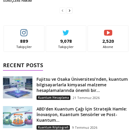
SÜREÇLERE HAKİM
889
9,078
2,520
Takipçiler
Takipçiler
Abone
RECENT POSTS
Fujitsu ve Osaka Üniversitesi’nden, kuantum
bilgisayarlarla kimyasal malzeme
hesaplamalarında önemli bir...
Kuantum Hesaplama
21 Temmuz 2026
ABD’den Kuantum Çağı İçin Stratejik Hamle:
İnovasyon, Kuantum Sensörler ve Post-
Kuantum...
Kuantum Kriptografi
9 Temmuz 2026