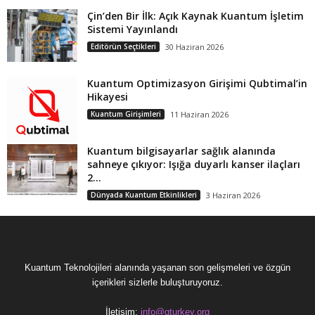
Çin’den Bir İlk: Açık Kaynak Kuantum İşletim
Sistemi Yayınlandı
Editörün Seçtikleri
30 Haziran 2026
Kuantum Optimizasyon Girişimi Qubtimal’in
Hikayesi
Kuantum Girişimleri
11 Haziran 2026
Kuantum bilgisayarlar sağlık alanında
sahneye çıkıyor: Işığa duyarlı kanser ilaçları
2...
Dünyada Kuantum Etkinlikleri
3 Haziran 2026
Kuantum Teknolojileri alanında yaşanan son gelişmeleri ve özgün
içerikleri sizlerle buluşturuyoruz.
İletişim:
info@qturkey.org