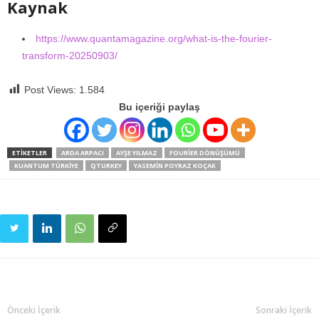
Kaynak
https://www.quantamagazine.org/what-is-the-fourier-
transform-20250903/
Post Views:
1.584
Bu içeriği paylaş
ETIKETLER
ARDA ARPACI
AYŞE YILMAZ
FOURIER DÖNÜŞÜMÜ
KUANTUM TÜRKIYE
QTURKEY
YASEMIN POYRAZ KOÇAK
Önceki İçerik
Sonraki İçerik