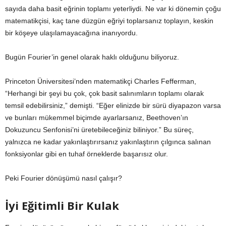
sayıda daha basit eğrinin toplamı yeterliydi. Ne var ki dönemin çoğu
matematikçisi, kaç tane düzgün eğriyi toplarsanız toplayın, keskin
bir köşeye ulaşılamayacağına inanıyordu.
Bugün Fourier’in genel olarak haklı olduğunu biliyoruz.
Princeton Üniversitesi’nden matematikçi Charles Fefferman,
“Herhangi bir şeyi bu çok, çok basit salınımların toplamı olarak
temsil edebilirsiniz,” demişti. “Eğer elinizde bir sürü diyapazon varsa
ve bunları mükemmel biçimde ayarlarsanız, Beethoven’ın
Dokuzuncu Senfonisi’ni üretebileceğiniz biliniyor.” Bu süreç,
yalnızca ne kadar yakınlaştırırsanız yakınlaştırın çılgınca salınan
fonksiyonlar gibi en tuhaf örneklerde başarısız olur.
Peki Fourier dönüşümü nasıl çalışır?
İyi Eğitimli Bir Kulak