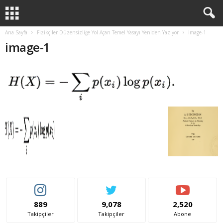
Ana Sayfa
Fizikçiler Düzensizliğe Yol Açan Temel Yasayı Yeniden Yazıyor
image-1
image-1
889
9,078
2,520
Takipçiler
Takipçiler
Abone