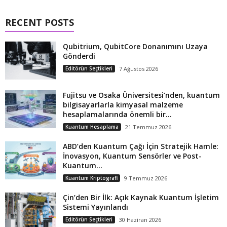
RECENT POSTS
Qubitrium, QubitCore Donanımını Uzaya
Gönderdi
Editörün Seçtikleri
7 Ağustos 2026
Fujitsu ve Osaka Üniversitesi’nden, kuantum
bilgisayarlarla kimyasal malzeme
hesaplamalarında önemli bir...
Kuantum Hesaplama
21 Temmuz 2026
ABD’den Kuantum Çağı İçin Stratejik Hamle:
İnovasyon, Kuantum Sensörler ve Post-
Kuantum...
Kuantum Kriptografi
9 Temmuz 2026
Çin’den Bir İlk: Açık Kaynak Kuantum İşletim
Sistemi Yayınlandı
Editörün Seçtikleri
30 Haziran 2026